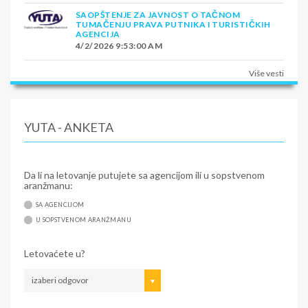
SAOPŠTENJE ZA JAVNOST O TAČNOM
TUMAČENJU PRAVA PUTNIKA I TURISTIČKIH
AGENCIJA
4/2/2026 9:53:00 AM
Više vesti
YUTA - ANKETA
Da li na letovanje putujete sa agencijom ili u sopstvenom
aranžmanu:
SA AGENCIJOM
U SOPSTVENOM ARANŽMANU
Letovaćete u?
izaberi odgovor