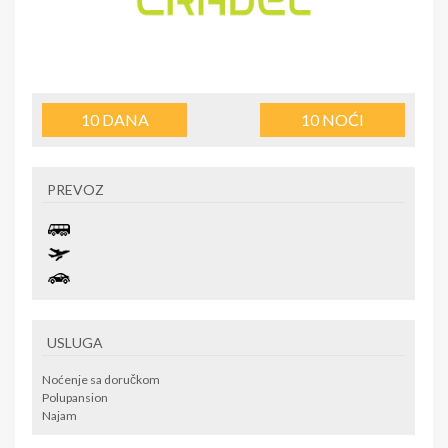
10
DANA
10
NOĆI
PREVOZ
USLUGA
Noćenje sa doručkom
Polupansion
Najam