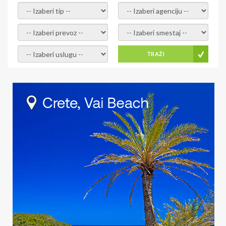
- izaberi tip -
- izaberi agenciju -
- izaberi prevoz -
- Izaberite smestaj -
- Izaberite uslugu -
TRAŽI