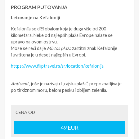
PROGRAM PUTOVANJA
Letovanje na Kefaloniji
Kefalonija se diči obalom koja je duga više od 200
kilometara. Neke od najlepših plaža Evrope nalaze se
upravo na ovom ostrvu.
Može se reći da je
Mirtos plaža
zaštitni znak Kefalonije
i uvrštena je u deset najlepših u Evropi.
https://www.filiptravel.rs/sr/location/kefalonija
Antisami
, joše je nazivaju i „rajska plaža“, prepoznatljiva je
po tirkiznom moru, belom pesku i obiljem zelenila.
Ksi plaža
nalazi se južno od mesta Fiskardo, u okviru
poluostrva Paliki. Ovde vas očekuje pesak zlatno-
narandžaste boje i široki pojas plitke vode. Pesak je
CENA OD
bogat glinom za koju se veruje da ima blagotvorno
dejstvo za vašu kožu.
49
EUR
Pogledajte našu celokupnu ponudu za
letovanje u