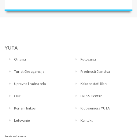
YUTA
O nama
Putovanja
Turističke agencije
Prednosti članstva
Upravna i radna tela
Kako postati član
OUP
PRESS Centar
Korisni linkovi
Klub seniora YUTA
Letovanje
Kontakt
Izdvajamo