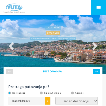
FILIP TRAVEL
KEFALONIJA
KEFALONIJA LETO • APARTMANI • HOTELI • BUS • SOPSTVENI PREVOZ • AVIONOM
PUTOVANJA
Pretraga putovanja po?
Destinaciji
Tipu putovanja
Agenciji
- izaberi drzavu -
- izaberi destinaciju -