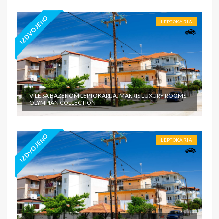
IZDVOJENO
LEPTOKARIA
VILE SA BAZENOM LEPTOKARIJA, MAKRIS LUXURY ROOMS-
OLYMPIAN COLLECTION
IZDVOJENO
LEPTOKARIA