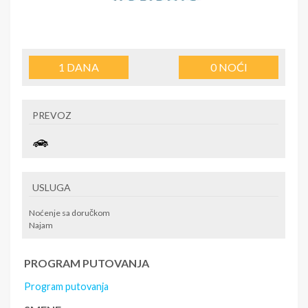
1
DANA
0
NOĆI
PREVOZ
USLUGA
Noćenje sa doručkom
Najam
PROGRAM PUTOVANJA
Program putovanja