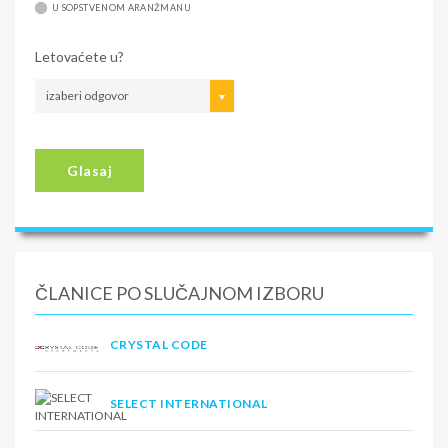
U SOPSTVENOM ARANŽMANU
Letovaćete u?
izaberi odgovor
Glasaj
ČLANICE PO SLUČAJNOM IZBORU
CRYSTAL CODE
SELECT INTERNATIONAL