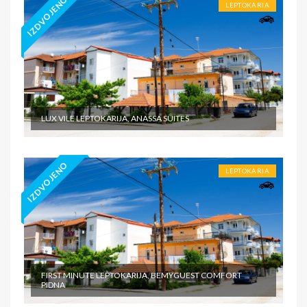
IZDVOJENO
LEPTOKARIA
LUX VILE LEPTOKARIJA, ANASSA SUITES
IZDVOJENO
LEPTOKARIA
FIRST MINUTE LEPTOKARIJA, BEMYGUEST COMFORT
PIDNA