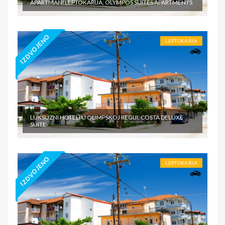
APARTMANI LEPTOKARIJA, OLYMPOS SUITES APARTMENTS
IZDVOJENO
LEPTOKARIA
LUKSUZNI HOTELI U OLIMPSKOJ REGIJI, COSTA DELUXE
SUITE
IZDVOJENO
LEPTOKARIA