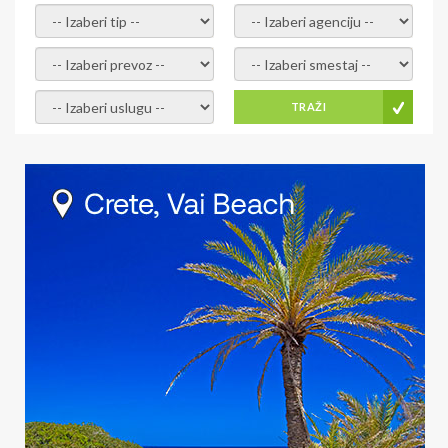
- izaberi tip -
- izaberi agenciju -
- izaberi prevoz -
- Izaberite smestaj -
- Izaberite uslugu -
TRAŽI