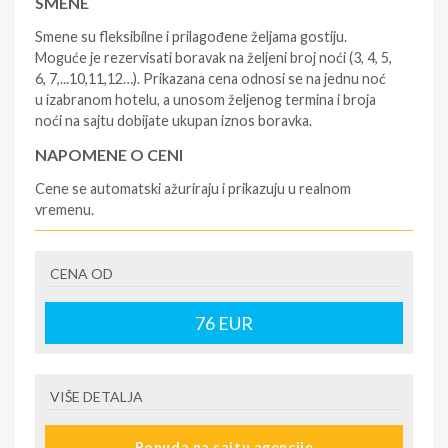
SMENE
Smene su fleksibilne i prilagođene željama gostiju.
Moguće je rezervisati boravak na željeni broj noći (3, 4, 5,
6, 7,...10,11,12…). Prikazana cena odnosi se na jednu noć
u izabranom hotelu, a unosom željenog termina i broja
noći na sajtu dobijate ukupan iznos boravka.
NAPOMENE O CENI
Cene se automatski ažuriraju i prikazuju u realnom
vremenu.
U CENU JE UKLJUČENO
CENA OD
- rezervisane i potvrđene usluge u izabranoj smeštajnoj
jedinici prema opisu - korišćenje hotelskih sadržaja
prema opisu - uslugu rezervacije - organizaciju
76
EUR
putovanja
U CENU NIJE UKLJUČENO
VIŠE DETALJA
- boravišne takse (naknada za otpornost na klimatsku
krizu) na destinaciji, plaćaju se na recepciji
Ponuda na sajtu agencije