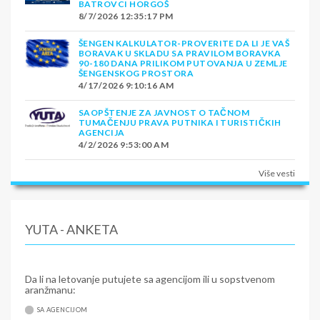
BATROVCI HORGOŠ
8/7/2026 12:35:17 PM
ŠENGEN KALKULATOR-PROVERITE DA LI JE VAŠ
BORAVAK U SKLADU SA PRAVILOM BORAVKA
90-180 DANA PRILIKOM PUTOVANJA U ZEMLJE
ŠENGENSKOG PROSTORA
4/17/2026 9:10:16 AM
SAOPŠTENJE ZA JAVNOST O TAČNOM
TUMAČENJU PRAVA PUTNIKA I TURISTIČKIH
AGENCIJA
4/2/2026 9:53:00 AM
Više vesti
YUTA - ANKETA
Da li na letovanje putujete sa agencijom ili u sopstvenom
aranžmanu:
SA AGENCIJOM