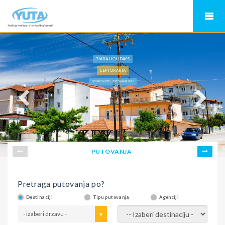
TIARA HOLIDAYS
LEPTOKARIA
OLYMPOS HOTEL, LEPTOKARIJA 2026
PUTOVANJA
Pretraga putovanja po?
Destinaciji
Tipu putovanja
Agenciji
- izaberi drzavu -
- izaberi destinaciju -