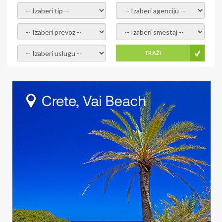
- izaberi tip -
- izaberi agenciju -
- izaberi prevoz -
- Izaberite smestaj -
- Izaberite uslugu -
TRAŽI