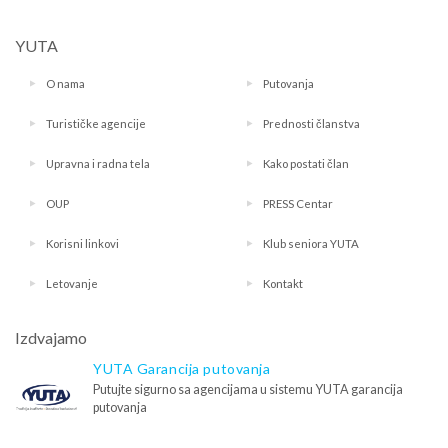
YUTA
O nama
Putovanja
Turističke agencije
Prednosti članstva
Upravna i radna tela
Kako postati član
OUP
PRESS Centar
Korisni linkovi
Klub seniora YUTA
Letovanje
Kontakt
Izdvajamo
YUTA Garancija putovanja
Putujte sigurno sa agencijama u sistemu YUTA garancija
putovanja