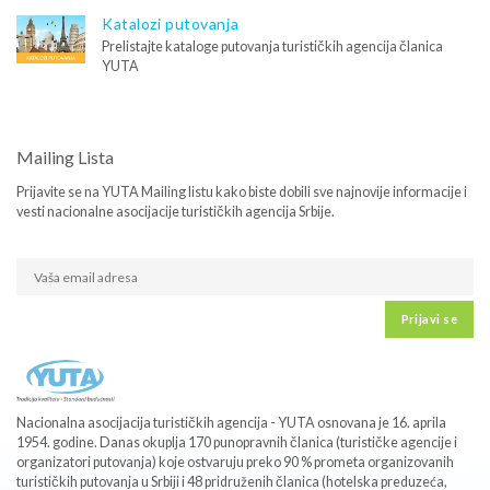
Katalozi putovanja
Prelistajte kataloge putovanja turističkih agencija članica
YUTA
Mailing Lista
Prijavite se na YUTA Mailing listu kako biste dobili sve najnovije informacije i
vesti nacionalne asocijacije turističkih agencija Srbije.
Prijavi se
Nacionalna asocijacija turističkih agencija - YUTA osnovana je 16. aprila
1954. godine. Danas okuplja 170 punopravnih članica (turističke agencije i
organizatori putovanja) koje ostvaruju preko 90 % prometa organizovanih
turističkih putovanja u Srbiji i 48 pridruženih članica (hotelska preduzeća,