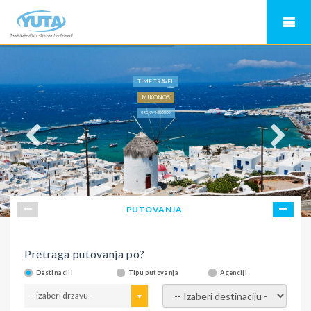
TIME TRAVEL
MIKONOS
GRČKA - MIKONOS
PUTOVANJA
Pretraga putovanja po?
Destinaciji
Tipu putovanja
Agenciji
- izaberi drzavu -
- izaberi destinaciju -