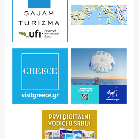
- Putno zdravstveno osiguranje - Troškovi pregleda i
lečenja u inostranstvu su izuzetno visoki. - Fakultativne
izlete - Individualne troškove - Deca do 2 godine nemaju
mesto u avionu, ni sopstveni ležaj u hotelu - Ostale
nepomenute usluge.