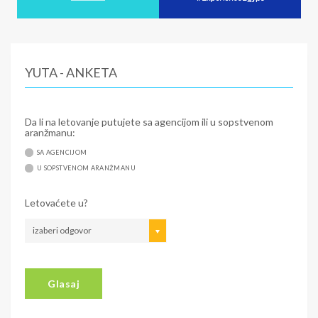
YUTA - ANKETA
Da li na letovanje putujete sa agencijom ili u sopstvenom
aranžmanu:
SA AGENCIJOM
U SOPSTVENOM ARANŽMANU
Letovaćete u?
izaberi odgovor
Glasaj