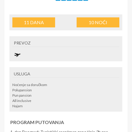
11
DANA
10
NOĆI
PREVOZ
USLUGA
Noćenje sa doručkom
Polupansion
Pun pansion
All inclusive
Najam
PROGRAM PUTOVANJA