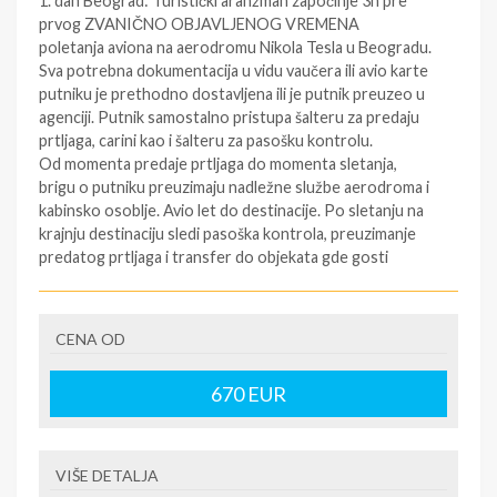
1. dan Beograd: Turistički aranžman započinje 3h pre
prvog ZVANIČNO OBJAVLJENOG VREMENA
poletanja aviona na aerodromu Nikola Tesla u Beogradu.
Sva potrebna dokumentacija u vidu vaučera ili avio karte
putniku je prethodno dostavljena ili je putnik preuzeo u
agenciji. Putnik samostalno pristupa šalteru za predaju
prtljaga, carini kao i šalteru za pasošku kontrolu.
Od momenta predaje prtljaga do momenta sletanja,
brigu o putniku preuzimaju nadležne službe aerodroma i
kabinsko osoblje. Avio let do destinacije. Po sletanju na
krajnju destinaciju sledi pasoška kontrola, preuzimanje
predatog prtljaga i transfer do objekata gde gosti
borave po ranije utvrđenom rasporedu. Smeštaj u sobe
(sobe su rezervisane od 16h, a može biti i ranije, u slučaju
raspoloživosti). Noćenje. Transfer do smeštaja će se
CENA OD
obaviti najbliže moguće i može se obaviti autobusom,
mini busom, taksijem ili drugim vozilom, kao i
670
EUR
kombinacijom više vrsta prevoza, a u zavisnosti od
udaljenosti i razuđenosti izabranog smeštaja. Na
pojedinim destinacijama, moguće je da se prtljag prevozi
drugim vozilom. Raspored soba određuje isključivo
VIŠE DETALJA
recepcija.