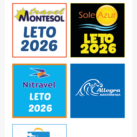
SMENE
Od 7 do 10-15 noći
NAPOMENE O CENI
First minute
U CENU JE UKLJUČENO
- Avio prevoz letom na relaciji Beograd-Destinacija-
Beograd · Avio takse trenutno-podložne promenama.
Više informacija na upit. - Sve takse se plaćaju u agenciji
uz aranžman, najkasnije 15 dana pred put (plaćaju se u
dinarskoj protivvrednosti po zvaničnom srednjem kursu
NBS, podložne su promenama i ne mogu se platiti u
ratama). - Takse važe za odrasle i decu stariju od 2
godine. - Transfer aerodrom-hotel i hotel-aerodrom. -
4-21 noćenja na bazi izabrane usluge u hotelu, prema
uplaćenom aranžmanu - Usluge predstavnika na
destinaciji.
U CENU NIJE UKLJUČENO