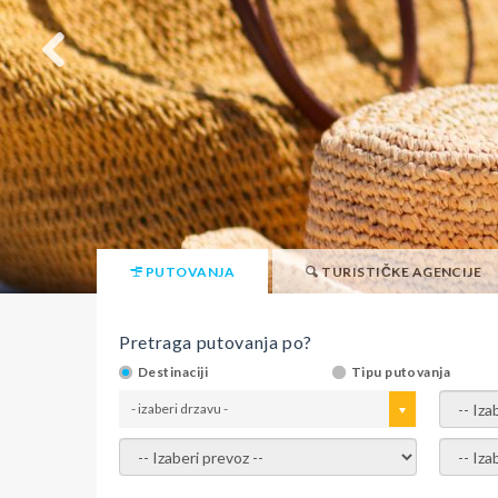
PUTOVANJA
TURISTIČKE AGENCIJE
Pretraga putovanja po?
Destinaciji
Tipu putovanja
- izaberi drzavu -
- izaber
- izaberi prevoz -
- Izaber