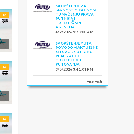
SAOPŠTENJE ZA
JAVNOST O TAČNOM
TUMAČENJU PRAVA
GITA
PUTNIKA I
TURISTIČKIH
AGENCIJA
4/2/2026 9:53:00 AM
SAOPŠTENJE YUTA
POVODOM AKTUELNE
SITUACIJE U IRANU I
REALIZACIJE
TURISTIČKIH
PUTOVANJA
GITA
3/5/2026 3:41:01 PM
Više vesti
GITA