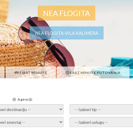
NEA FLOGITA
NEA FLOGITA-VILA KALIMERA
FIRST MINUTE
LAST MINUTE PUTOVANJA
Agenciji
i destinaciju -
- izaberi tip -
ite smestaj -
- Izaberite uslugu -