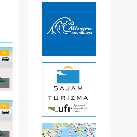
GITA
li
.
GITA
ena