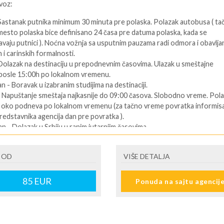
voz:
 Sastanak putnika minimum 30 minuta pre polaska. Polazak autobusa ( ta
mesto polaska bice definisano 24 časa pre datuma polaska, kada se
vaju putnici ). Noćna vožnja sa usputnim pauzama radi odmora i obavlja
 i carinskih formalnosti.
 Dolazak na destinaciju u prepodnevnim časovima. Ulazak u smeštajne
 posle 15:00h po lokalnom vremenu.
an - Boravak u izabranim studijima na destinaciji.
- Napuštanje smeštaja najkasnije do 09:00 časova. Slobodno vreme. Pol
u oko podneva po lokalnom vremenu (za tačno vreme povratka informisa
redstavnika agencija dan pre povratka ).
an - Dolazak u Srbiju u ranim jutarnjim časovima.
ENI prevoz:
 OD
VIŠE DETALJA
Dolazak na destinaciju. Obavezno kontaktirati predstavnika na destinaciji
telefon se nalazi na vuceru koji se preuzima u agenciji ),kako bi putnik
85
EUR
Ponuda na sajtu agencij
formacije o smestaju ( broj sobe, spratnost ). Ulaz u smeštajne jedinice,
:00 časova u određeni tip smeštaja prema uplaćenoj rezervaciji.
 predposlednji dan - boravak na bazi uplaćenih usluga. Slobodno vreme.
i dan. - Napuštanje apartmana/studija najkasnije do 09:00 časova po