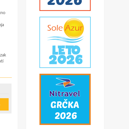
čno
nja
azak
ti
 (
e