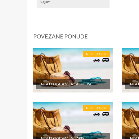
lokalno
Najam
SMENE
10-15 n
NAPOM
POVEZANE PONUDE
Fisrt mi
U CEN
NEA FLOGITA
Cena pak
dabldeke
odabrane
objektu 
NEA FLOGITA-VILA KALIMERA
NEA 
putovanj
U CEN
NEA FLOGITA
Cena pak
je po sm
zdravstv
ostale tr
pomenute
NEA FLOGITA-VILA HARIS
NEA 