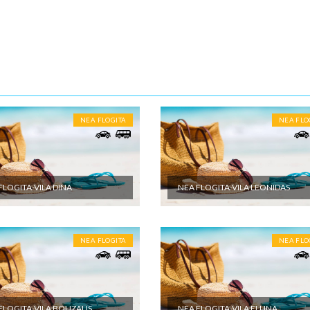
m vremenu.
oci
ENE O CENI
nute
U JE UKLJUČENO
NEA FLOGITA
NEA FLO
et aranžmana obuhvata: - Prevoz turističkim autobusom (visokopodni i
r, audio i video opremljenost, klima, wi-fi) ili sopstvenim prevozom do
 destinacije - Smeštaj na bazi izabranog broja noćenja u izabranom
u studijima/apartmanima; - Usluge predstavnika agencije organizatora
FLOGITA-VILA DINA
NEA FLOGITA-VILA LEONIDAS
a ili inopartnera tokom boravka; - Troškove organizacije i vođstva puta
U NIJE UKLJUČENO
NEA FLOGITA
NEA FLO
et aranžmana ne obuhvata: - U cenu nije uračunata boravišna taksa. C
eštajnoj jedinici po danu i plaća se na licu mesta - Međunarodno putno
eno osiguranje; - Korišćenje klima uređaja (cena na upit) - Individualne i
oškove putnika, kao i sve ostale usluge koje koristi putnik, a nisu
 programom putovanja, a naprave se u toku puta i u toku boravka u
FLOGITA-VILA BOUZALIS
NEA FLOGITA-VILA ELLINA