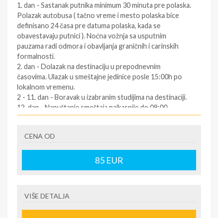
1. dan - Sastanak putnika minimum 30 minuta pre polaska.
Polazak autobusa ( tačno vreme i mesto polaska bice
definisano 24 časa pre datuma polaska, kada se
obavestavaju putnici ). Noćna vožnja sa usputnim
pauzama radi odmora i obavljanja graničnih i carinskih
formalnosti.
2. dan - Dolazak na destinaciju u prepodnevnim
časovima. Ulazak u smeštajne jedinice posle 15:00h po
lokalnom vremenu.
2 - 11. dan - Boravak u izabranim studijima na destinaciji.
12. dan - Napuštanje smeštaja najkasnije do 09:00
časova. Slobodno vreme. Polazak za Srbiju oko podneva
po lokalnom vremenu (za tačno vreme povratka
CENA OD
informisati se kod predstavnika agencija dan pre
povratka ).
12/13. dan - Dolazak u Srbiju u ranim jutarnjim časovima.
85
EUR
SOPSTVENI prevoz:
1.dan - Dolazak na destinaciju. Obavezno kontaktirati
VIŠE DETALJA
predstavnika na destinaciji ( kontakt telefon se nalazi na
vuceru koji se preuzima u agenciji ),kako bi putnik dobio