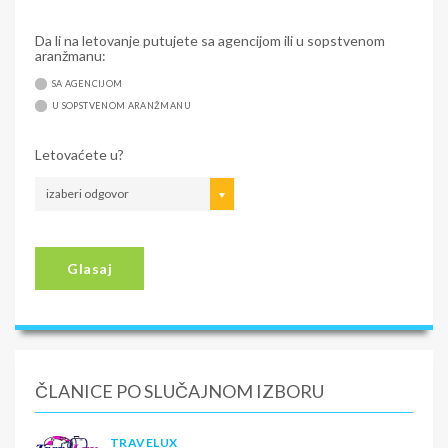
Da li na letovanje putujete sa agencijom ili u sopstvenom
aranžmanu:
SA AGENCIJOM
U SOPSTVENOM ARANŽMANU
Letovaćete u?
izaberi odgovor
Glasaj
ČLANICE PO SLUČAJNOM IZBORU
TRAVELUX