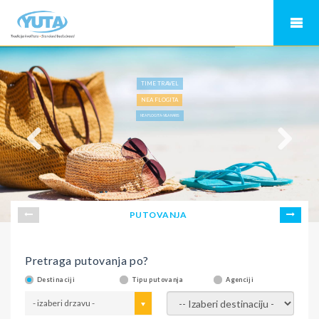
TIME TRAVEL
NEA FLOGITA
NEA FLOGITA-VILA HARIS
PUTOVANJA
Pretraga putovanja po?
Destinaciji
Tipu putovanja
Agenciji
- izaberi drzavu -
- izaberi destinaciju -