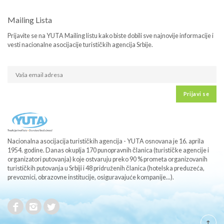
Mailing Lista
Prijavite se na YUTA Mailing listu kako biste dobili sve najnovije informacije i
vesti nacionalne asocijacije turističkih agencija Srbije.
Prijavi se
Nacionalna asocijacija turističkih agencija - YUTA osnovana je 16. aprila
1954. godine. Danas okuplja 170 punopravnih članica (turističke agencije i
organizatori putovanja) koje ostvaruju preko 90 % prometa organizovanih
turističkih putovanja u Srbiji i 48 pridruženih članica (hotelska preduzeća,
prevoznici, obrazovne institucije, osiguravajuće kompanije...).