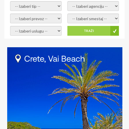
- izaberi tip -
- izaberi agenciju -
- izaberi prevoz -
- Izaberite smestaj -
- Izaberite uslugu -
TRAŽI