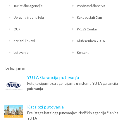
Turističke agencije
Prednosti članstva
Upravna i radna tela
Kako postati član
OUP
PRESS Centar
Korisni linkovi
Klub seniora YUTA
Letovanje
Kontakt
Izdvajamo
YUTA Garancija putovanja
Putujte sigurno sa agencijama u sistemu YUTA garancija
putovanja
Katalozi putovanja
Prelistajte kataloge putovanja turističkih agencija članica
YUTA