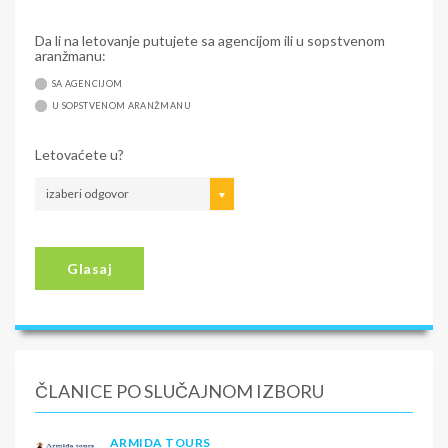
Da li na letovanje putujete sa agencijom ili u sopstvenom
aranžmanu:
SA AGENCIJOM
U SOPSTVENOM ARANŽMANU
Letovaćete u?
izaberi odgovor
Glasaj
ČLANICE PO SLUČAJNOM IZBORU
ARMIDA TOURS