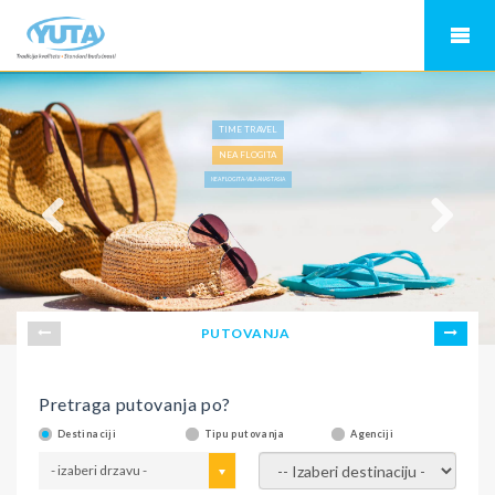
TIME TRAVEL
NEA FLOGITA
NEA FLOGITA-VILA ANASTASIA
PUTOVANJA
Pretraga putovanja po?
Destinaciji
Tipu putovanja
Agenciji
- izaberi drzavu -
- izaberi destinaciju -