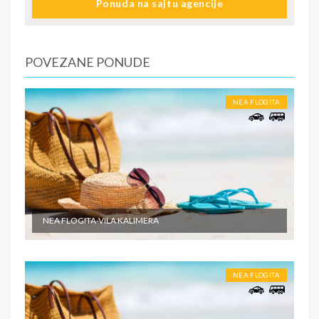
Ponuda na sajtu agencije
informacije o smestaju ( broj sobe, spratnost ). Ulaz u
smeštajne jedinice, posle 15:00 časova u određeni tip
smeštaja prema uplaćenoj rezervaciji.
2.dan do predposlednji dan - boravak na bazi uplaćenih
POVEZANE PONUDE
usluga. Slobodno vreme.
Poslednji dan. - Napuštanje apartmana/studija najkasnije
do 09:00 časova po lokalnom vremenu.
NEA FLOGITA
SMENE
Od 7 do 10-15 noći
NAPOMENE O CENI
First minute
NEA FLOGITA-VILA KALIMERA
U CENU JE UKLJUČENO
Cena paket aranžmana obuhvata: - Prevoz turističkim
autobusom (visokopodni ili dabldeker, audio i video
NEA FLOGITA
opremljenost, klima, wi-fi) ili sopstvenim prevozom do
odabrane destinacije - Smeštaj na bazi izabranog broja
noćenja u izabranom objektu u studijima/apartmanima; -