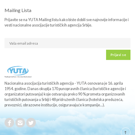
Mailing Lista
Prijavite se na YUTA Mailing listu kako biste dobili sve najnovije informacije i
vesti nacionalne asocijacije turističkih agencija Srbije.
Prijavi se
Nacionalna asocijacija turističkih agencija - YUTA osnovana je 16. aprila
1954. godine. Danas okuplja 170 punopravnih članica (turističke agencije i
organizatori putovanja) koje ostvaruju preko 90 % prometa organizovanih
turističkih putovanja u Srbiji i 48 pridruženih članica (hotelska preduzeća,
prevoznici, obrazovne institucije, osiguravajuće kompanije...).