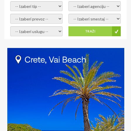
- izaberi tip -
- izaberi agenciju -
- izaberi prevoz -
- Izaberite smestaj -
- Izaberite uslugu -
TRAŽI