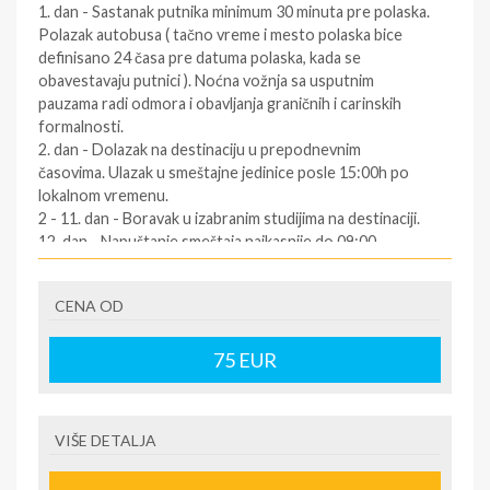
1. dan - Sastanak putnika minimum 30 minuta pre polaska.
Polazak autobusa ( tačno vreme i mesto polaska bice
definisano 24 časa pre datuma polaska, kada se
obavestavaju putnici ). Noćna vožnja sa usputnim
pauzama radi odmora i obavljanja graničnih i carinskih
formalnosti.
2. dan - Dolazak na destinaciju u prepodnevnim
časovima. Ulazak u smeštajne jedinice posle 15:00h po
lokalnom vremenu.
2 - 11. dan - Boravak u izabranim studijima na destinaciji.
12. dan - Napuštanje smeštaja najkasnije do 09:00
časova. Slobodno vreme. Polazak za Srbiju oko podneva
po lokalnom vremenu (za tačno vreme povratka
CENA OD
informisati se kod predstavnika agencija dan pre
povratka ).
12/13. dan - Dolazak u Srbiju u ranim jutarnjim časovima.
75
EUR
SOPSTVENI prevoz:
1.dan - Dolazak na destinaciju. Obavezno kontaktirati
VIŠE DETALJA
predstavnika na destinaciji ( kontakt telefon se nalazi na
vuceru koji se preuzima u agenciji ),kako bi putnik dobio