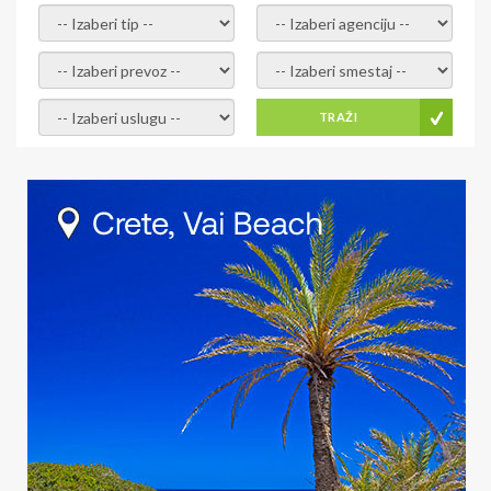
- izaberi tip -
- izaberi agenciju -
- izaberi prevoz -
- Izaberite smestaj -
- Izaberite uslugu -
TRAŽI