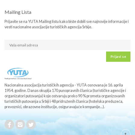
Mailing Lista
Prijavite se na YUTA Mailing listu kako biste dobili sve najnovije informacije i
vesti nacionalne asocijacije turističkih agencija Srbije.
Prijavi se
Nacionalna asocijacija turističkih agencija - YUTA osnovana je 16. aprila
1954. godine. Danas okuplja 170 punopravnih članica (turističke agencije i
organizatori putovanja) koje ostvaruju preko 90 % prometa organizovanih
turističkih putovanja u Srbiji i 48 pridruženih članica (hotelska preduzeća,
prevoznici, obrazovne institucije, osiguravajuće kompanije...).