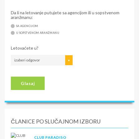
Da li na letovanje putujete sa agencijom ili u sopstvenom
aranžmanu:
SA AGENCIJOM
U SOPSTVENOM ARANŽMANU
Letovaćete u?
izaberi odgovor
Glasaj
ČLANICE PO SLUČAJNOM IZBORU
CLUB PARADISO