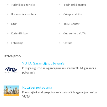
Turističke agencije
Prednosti članstva
Upravna i radna tela
Kako postati član
OUP
PRESS Centar
Korisni linkovi
Klub seniora YUTA
Letovanje
Kontakt
Izdvajamo
YUTA Garancija putovanja
Putujte sigurno sa agencijama u sistemu YUTA garancija
putovanja
Katalozi putovanja
Prelistajte kataloge putovanja turističkih agencija članica
YUTA