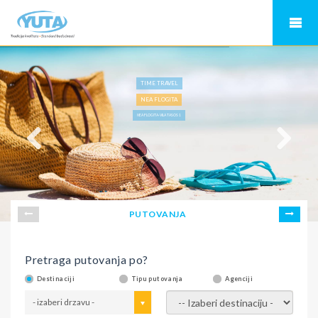
TIME TRAVEL
NEA FLOGITA
NEA FLOGITA-VILA TASOS 1
PUTOVANJA
Pretraga putovanja po?
Destinaciji
Tipu putovanja
Agenciji
- izaberi drzavu -
- izaberi destinaciju -