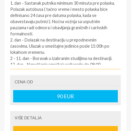
1. dan - Sastanak putnika minimum 30 minuta pre polaska.
Polazak autobusa ( tačno vreme i mesto polaska bice
definisano 24 časa pre datuma polaska, kada se
obavestavaju putnici ). Noćna vožnja sa usputnim
pauzama radi odmora i obavljanja graničnih i carinskih
formalnosti.
2. dan - Dolazak na destinaciju u prepodnevnim
časovima. Ulazak u smeštajne jedinice posle 15:00h po
lokalnom vremenu.
2 - 11. dan - Boravak u izabranim studijima na destinaciji.
12. dan - Napuštanje smeštaja najkasnije do 09:00
časova. Slobodno vreme. Polazak za Srbiju oko podneva
po lokalnom vremenu (za tačno vreme povratka
CENA OD
informisati se kod predstavnika agencija dan pre
povratka ).
12/13. dan - Dolazak u Srbiju u ranim jutarnjim časovima.
90
EUR
SOPSTVENI prevoz:
1.dan - Dolazak na destinaciju. Obavezno kontaktirati
VIŠE DETALJA
predstavnika na destinaciji ( kontakt telefon se nalazi na
vuceru koji se preuzima u agenciji ),kako bi putnik dobio