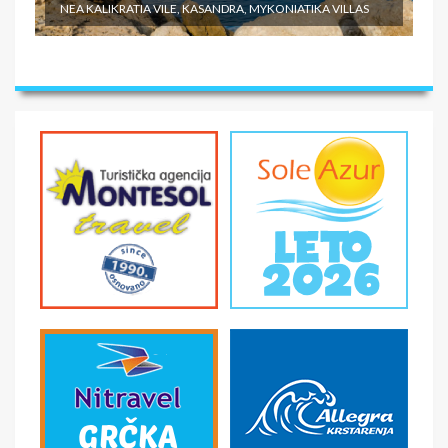
NEA KALIKRATIA VILE, KASANDRA, MYKONIATIKA VILLAS