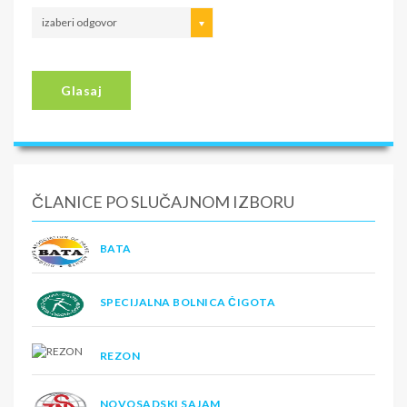
izaberi odgovor
Glasaj
ČLANICE PO SLUČAJNOM IZBORU
BATA
SPECIJALNA BOLNICA ČIGOTA
REZON
NOVOSADSKI SAJAM