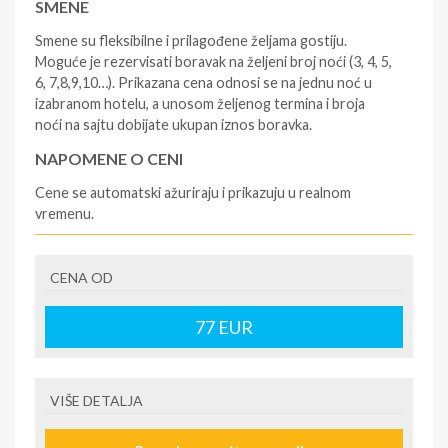
SMENE
Smene su fleksibilne i prilagođene željama gostiju.
Moguće je rezervisati boravak na željeni broj noći (3, 4, 5,
6, 7,8,9,10…). Prikazana cena odnosi se na jednu noć u
izabranom hotelu, a unosom željenog termina i broja
noći na sajtu dobijate ukupan iznos boravka.
NAPOMENE O CENI
Cene se automatski ažuriraju i prikazuju u realnom
vremenu.
U CENU JE UKLJUČENO
CENA OD
- rezervisane i potvrđene usluge u izabranoj smeštajnoj
jedinici prema opisu - korišćenje hotelskih sadržaja
prema opisu - uslugu rezervacije - organizaciju
77
EUR
putovanja.
U CENU NIJE UKLJUČENO
VIŠE DETALJA
- boravišne takse (naknada za otpornost na klimatsku
krizu) na destinaciji, plaćaju se na recepciji