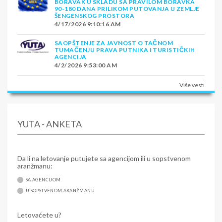
BORAVAK U SKLADU SA PRAVILOM BORAVKA
90-180 DANA PRILIKOM PUTOVANJA U ZEMLJE
ŠENGENSKOG PROSTORA
4/17/2026 9:10:16 AM
SAOPŠTENJE ZA JAVNOST O TAČNOM
TUMAČENJU PRAVA PUTNIKA I TURISTIČKIH
AGENCIJA
4/2/2026 9:53:00 AM
Više vesti
YUTA - ANKETA
Da li na letovanje putujete sa agencijom ili u sopstvenom
aranžmanu:
SA AGENCIJOM
U SOPSTVENOM ARANŽMANU
Letovaćete u?