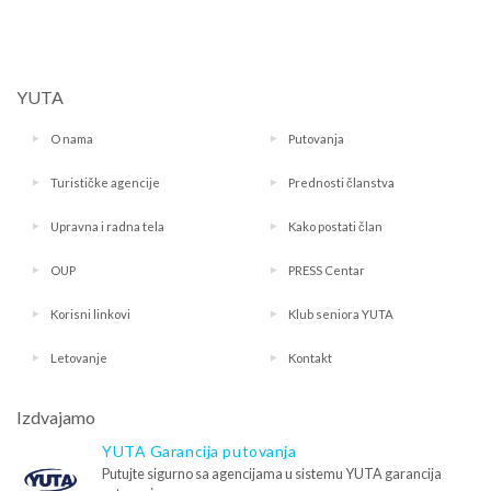
YUTA
O nama
Putovanja
Turističke agencije
Prednosti članstva
Upravna i radna tela
Kako postati član
OUP
PRESS Centar
Korisni linkovi
Klub seniora YUTA
Letovanje
Kontakt
Izdvajamo
YUTA Garancija putovanja
Putujte sigurno sa agencijama u sistemu YUTA garancija