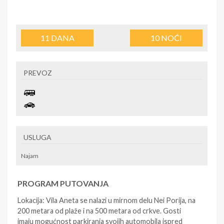
11
DANA
10
NOĆI
PREVOZ
USLUGA
Najam
PROGRAM PUTOVANJA
Lokacija: Vila Aneta se nalazi u mirnom delu Nei Porija, na
200 metara od plaže i na 500 metara od crkve. Gosti
imaju mogućnost parkiranja svojih automobila ispred