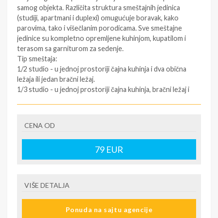
samog objekta. Različita struktura smeštajnih jedinica
(studiji, apartmani i duplexi) omugućuje boravak, kako
parovima, tako i višečlanim porodicama. Sve smeštajne
jedinice su kompletno opremljene kuhinjom, kupatilom i
terasom sa garniturom za sedenje.
Tip smeštaja:
1/2 studio - u jednoj prostoriji čajna kuhinja i dva obična
ležaja ili jedan bračni ležaj.
1/3 studio - u jednoj prostoriji čajna kuhinja, bračni ležaj i
jedan običan ležaj.
1/4 studio - u jednoj prostoriji čajna kuhinja, dva bračna
ležaja manjih dimenzija
(120*200cm) max 2 odraslih i 2
CENA OD
dece do 10 godina.
1/4 apartman - u jednoj prostoriji čajna kuhinja i običan
79
EUR
ležaj, a u drugoj prostoriji bračni ležaj i običan ležaj.
1/5 apartman - u jednoj prostoriji čajna kuhinja i bračni
ležaj manjih dimenzija
(120*200cm), a
u drugoj prostoriji
tri obična ležaja.
VIŠE DETALJA
1/4 duplex - u jednoj prostoriji čajna kuhinja, i drugoj
prostoriji dva obična ležaja i u trećoj prostoriji bračni
Ponuda na sajtu agencije
ležaj.