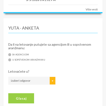
Više vesti
YUTA - ANKETA
Da li na letovanje putujete sa agencijom ili u sopstvenom
aranžmanu:
SA AGENCIJOM
U SOPSTVENOM ARANŽMANU
Letovaćete u?
izaberi odgovor
Glasaj