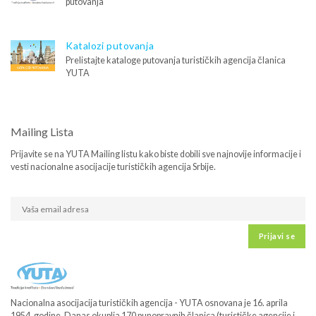
putovanja
Katalozi putovanja
Prelistajte kataloge putovanja turističkih agencija članica
YUTA
Mailing Lista
Prijavite se na YUTA Mailing listu kako biste dobili sve najnovije informacije i
vesti nacionalne asocijacije turističkih agencija Srbije.
Prijavi se
Nacionalna asocijacija turističkih agencija - YUTA osnovana je 16. aprila
1954. godine. Danas okuplja 170 punopravnih članica (turističke agencije i