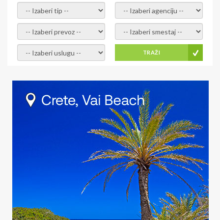
- izaberi tip -
- izaberi agenciju -
- izaberi prevoz -
- Izaberite smestaj -
- Izaberite uslugu -
TRAŽI