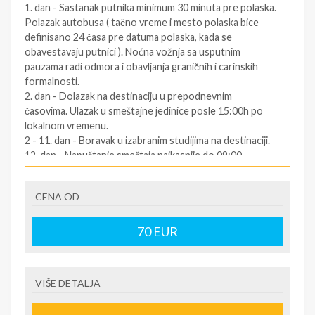
1. dan - Sastanak putnika minimum 30 minuta pre polaska.
Polazak autobusa ( tačno vreme i mesto polaska bice
definisano 24 časa pre datuma polaska, kada se
obavestavaju putnici ). Noćna vožnja sa usputnim
pauzama radi odmora i obavljanja graničnih i carinskih
formalnosti.
2. dan - Dolazak na destinaciju u prepodnevnim
časovima. Ulazak u smeštajne jedinice posle 15:00h po
lokalnom vremenu.
2 - 11. dan - Boravak u izabranim studijima na destinaciji.
12. dan - Napuštanje smeštaja najkasnije do 09:00
časova. Slobodno vreme. Polazak za Srbiju oko podneva
po lokalnom vremenu (za tačno vreme povratka
CENA OD
informisati se kod predstavnika agencija dan pre
povratka ).
12/13. dan - Dolazak u Srbiju u ranim jutarnjim časovima.
70
EUR
SOPSTVENI prevoz:
1.dan - Dolazak na destinaciju. Obavezno kontaktirati
VIŠE DETALJA
predstavnika na destinaciji ( kontakt telefon se nalazi na
vuceru koji se preuzima u agenciji ),kako bi putnik dobio