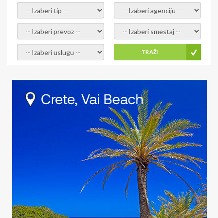
- izaberi tip -
- izaberi agenciju -
- izaberi prevoz -
- Izaberite smestaj -
- Izaberite uslugu -
TRAŽI