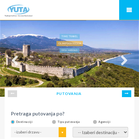
TIME TRAVEL
OLIMPSKA REGIJA
GRČKA - MAKRIGIALOS
PUTOVANJA
Pretraga putovanja po?
Destinaciji
Tipu putovanja
Agenciji
- izaberi drzavu -
- izaberi destinaciju -