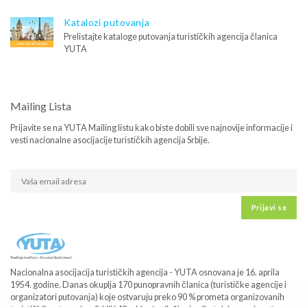
Katalozi putovanja
Prelistajte kataloge putovanja turističkih agencija članica
YUTA
Mailing Lista
Prijavite se na YUTA Mailing listu kako biste dobili sve najnovije informacije i
vesti nacionalne asocijacije turističkih agencija Srbije.
Prijavi se
Nacionalna asocijacija turističkih agencija - YUTA osnovana je 16. aprila
1954. godine. Danas okuplja 170 punopravnih članica (turističke agencije i
organizatori putovanja) koje ostvaruju preko 90 % prometa organizovanih