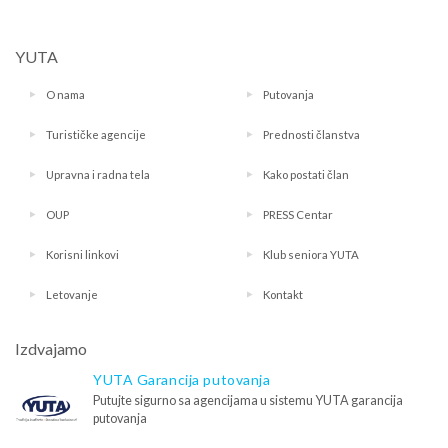
YUTA
O nama
Putovanja
Turističke agencije
Prednosti članstva
Upravna i radna tela
Kako postati član
OUP
PRESS Centar
Korisni linkovi
Klub seniora YUTA
Letovanje
Kontakt
Izdvajamo
YUTA Garancija putovanja
Putujte sigurno sa agencijama u sistemu YUTA garancija
putovanja