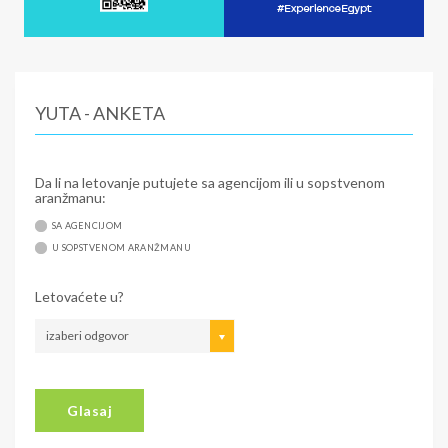
YUTA - ANKETA
Da li na letovanje putujete sa agencijom ili u sopstvenom
aranžmanu:
SA AGENCIJOM
U SOPSTVENOM ARANŽMANU
Letovaćete u?
izaberi odgovor
Glasaj