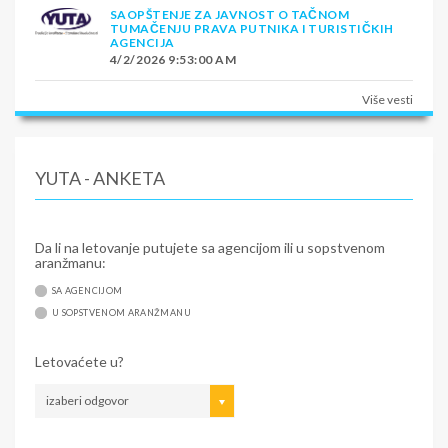
SAOPŠTENJE ZA JAVNOST O TAČNOM
TUMAČENJU PRAVA PUTNIKA I TURISTIČKIH
AGENCIJA
4/2/2026 9:53:00 AM
Više vesti
YUTA - ANKETA
Da li na letovanje putujete sa agencijom ili u sopstvenom
aranžmanu:
SA AGENCIJOM
U SOPSTVENOM ARANŽMANU
Letovaćete u?
izaberi odgovor