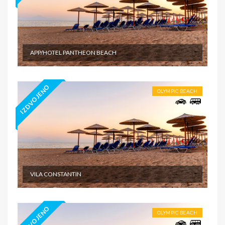
APP/HOTEL PANTHEON BEACH
IZDVOJENO
OLYMPIC BEACH
VILA CONSTANTIN
IZDVOJENO
OLYMPIC BEACH