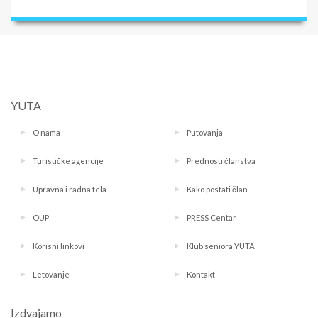
YUTA
O nama
Putovanja
Turističke agencije
Prednosti članstva
Upravna i radna tela
Kako postati član
OUP
PRESS Centar
Korisni linkovi
Klub seniora YUTA
Letovanje
Kontakt
Izdvajamo