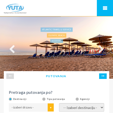
ATLANTIC TRAVEL & SERVICE
OLYMPIC BEACH
VILA CONSTANTIN
PUTOVANJA
Pretraga putovanja po?
Destinaciji
Tipu putovanja
Agenciji
- izaberi drzavu -
- izaberi destinaciju -