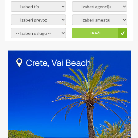
- izaberi tip -
- izaberi agenciju -
- izaberi prevoz -
- Izaberite smestaj -
- Izaberite uslugu -
TRAŽI