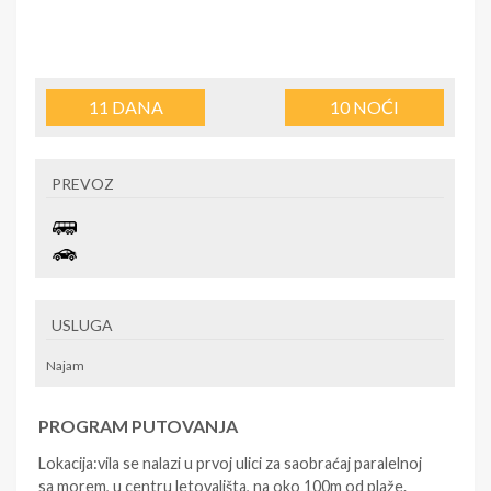
11
DANA
10
NOĆI
PREVOZ
USLUGA
Najam
PROGRAM PUTOVANJA
Lokacija:vila se nalazi u prvoj ulici za saobraćaj paralelnoj
sa morem, u centru letovališta, na oko 100m od plaže.