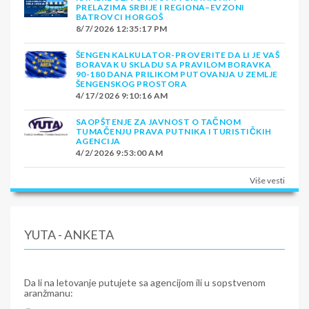
PRELAZIMA SRBIJE I REGIONA–EVZONI
BATROVCI HORGOŠ
8/7/2026 12:35:17 PM
ŠENGEN KALKULATOR-PROVERITE DA LI JE VAŠ
BORAVAK U SKLADU SA PRAVILOM BORAVKA
90-180 DANA PRILIKOM PUTOVANJA U ZEMLJE
ŠENGENSKOG PROSTORA
4/17/2026 9:10:16 AM
SAOPŠTENJE ZA JAVNOST O TAČNOM
TUMAČENJU PRAVA PUTNIKA I TURISTIČKIH
AGENCIJA
4/2/2026 9:53:00 AM
Više vesti
YUTA - ANKETA
Da li na letovanje putujete sa agencijom ili u sopstvenom
aranžmanu: