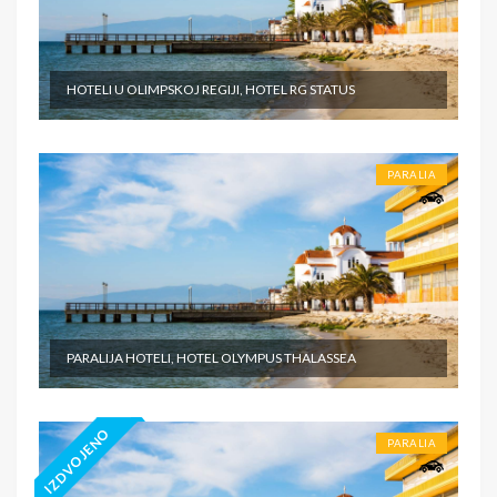
HOTELI U OLIMPSKOJ REGIJI, HOTEL RG STATUS
PARALIA
PARALIJA HOTELI, HOTEL OLYMPUS THALASSEA
IZDVOJENO
PARALIA