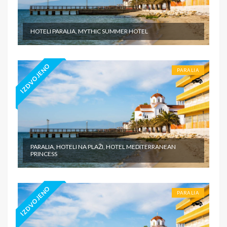
HOTELI PARALIA, MYTHIC SUMMER HOTEL
IZDVOJENO
PARALIA
PARALIA, HOTELI NA PLAŽI, HOTEL MEDITERRANEAN
PRINCESS
IZDVOJENO
PARALIA