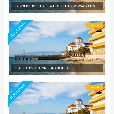
POVOLJNI HOTELI GRČKA, HOTEL ELLE ROOMS & SUITES
IZDVOJENO
PARALIA
HOTELI U PARALIJI, AKTEON GIRNI HOTEL
IZDVOJENO
PARALIA