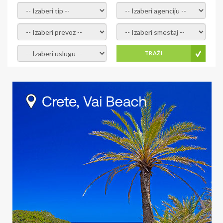
- izaberi tip -
- izaberi agenciju -
- izaberi prevoz -
- Izaberite smestaj -
- Izaberite uslugu -
TRAŽI