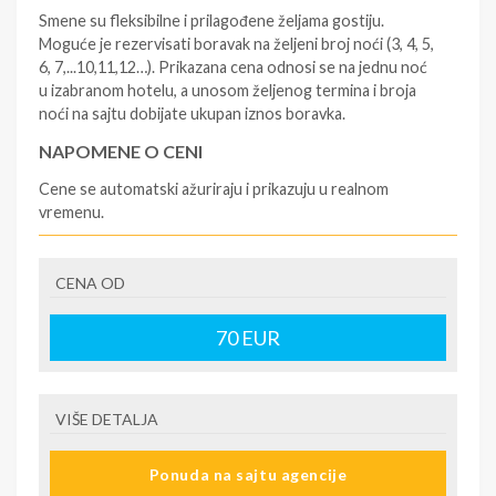
Smene su fleksibilne i prilagođene željama gostiju.
Moguće je rezervisati boravak na željeni broj noći (3, 4, 5,
6, 7,...10,11,12…). Prikazana cena odnosi se na jednu noć
u izabranom hotelu, a unosom željenog termina i broja
noći na sajtu dobijate ukupan iznos boravka.
NAPOMENE O CENI
Cene se automatski ažuriraju i prikazuju u realnom
vremenu.
U CENU JE UKLJUČENO
CENA OD
- rezervisane i potvrđene usluge u izabranoj smeštajnoj
jedinici prema opisu - korišćenje hotelskih sadržaja
prema opisu - uslugu rezervacije - organizaciju
70
EUR
putovanja
U CENU NIJE UKLJUČENO
VIŠE DETALJA
- boravišne takse (naknada za otpornost na klimatsku
krizu) na destinaciji, plaćaju se na recepciji
Ponuda na sajtu agencije
hotela/apartmana za hotele sa 1* i 2* i nekategorisane