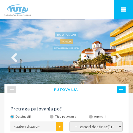
TIARA HOLIDAYS
PARALIA
PARALIJA LETO 2026, RODON HOTEL
PUTOVANJA
Pretraga putovanja po?
Destinaciji
Tipu putovanja
Agenciji
- izaberi drzavu -
- izaberi destinaciju -