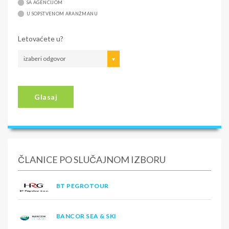
SA AGENCIJOM
U SOPSTVENOM ARANŽMANU
Letovaćete u?
izaberi odgovor
Glasaj
ČLANICE PO SLUČAJNOM IZBORU
BT PEGROTOUR
BANCOR SEA & SKI