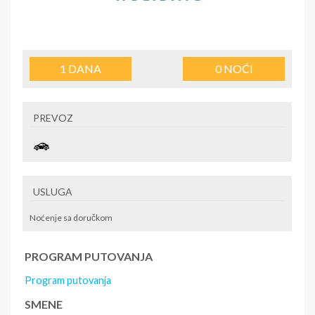
1
DANA
0
NOĆI
PREVOZ
USLUGA
Noćenje sa doručkom
PROGRAM PUTOVANJA
Program putovanja
SMENE