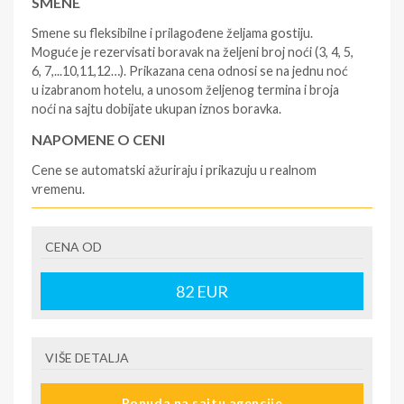
SMENE
Smene su fleksibilne i prilagođene željama gostiju.
Moguće je rezervisati boravak na željeni broj noći (3, 4, 5,
6, 7,...10,11,12…). Prikazana cena odnosi se na jednu noć
u izabranom hotelu, a unosom željenog termina i broja
noći na sajtu dobijate ukupan iznos boravka.
NAPOMENE O CENI
Cene se automatski ažuriraju i prikazuju u realnom
vremenu.
U CENU JE UKLJUČENO
CENA OD
- rezervisane i potvrđene usluge u izabranoj smeštajnoj
jedinici prema opisu - korišćenje hotelskih sadržaja
prema opisu - uslugu rezervacije - organizaciju
82
EUR
putovanja
U CENU NIJE UKLJUČENO
VIŠE DETALJA
- boravišne takse (naknada za otpornost na klimatsku
krizu) na destinaciji, plaćaju se na recepciji
Ponuda na sajtu agencije