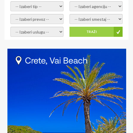
- izaberi tip -
- izaberi agenciju -
- izaberi prevoz -
- Izaberite smestaj -
- Izaberite uslugu -
TRAŽI