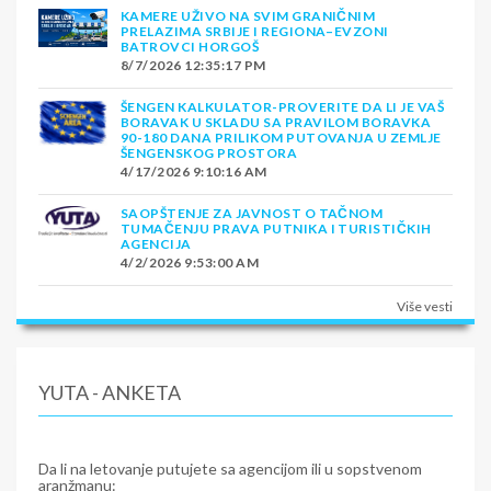
KAMERE UŽIVO NA SVIM GRANIČNIM
PRELAZIMA SRBIJE I REGIONA–EVZONI
BATROVCI HORGOŠ
8/7/2026 12:35:17 PM
ŠENGEN KALKULATOR-PROVERITE DA LI JE VAŠ
BORAVAK U SKLADU SA PRAVILOM BORAVKA
90-180 DANA PRILIKOM PUTOVANJA U ZEMLJE
ŠENGENSKOG PROSTORA
4/17/2026 9:10:16 AM
SAOPŠTENJE ZA JAVNOST O TAČNOM
TUMAČENJU PRAVA PUTNIKA I TURISTIČKIH
AGENCIJA
4/2/2026 9:53:00 AM
Više vesti
YUTA - ANKETA
Da li na letovanje putujete sa agencijom ili u sopstvenom
aranžmanu: