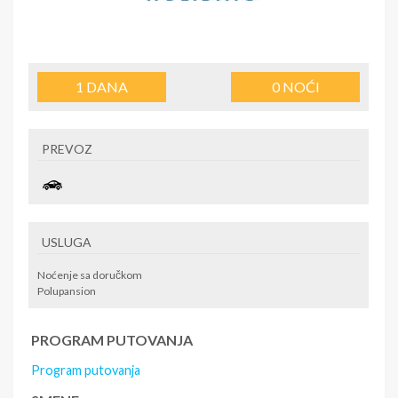
1
DANA
0
NOĆI
PREVOZ
USLUGA
Noćenje sa doručkom
Polupansion
PROGRAM PUTOVANJA
Program putovanja