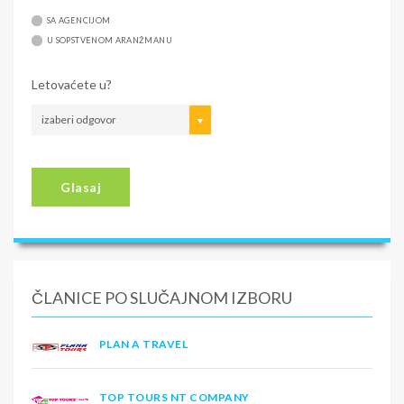
SA AGENCIJOM
U SOPSTVENOM ARANŽMANU
Letovaćete u?
izaberi odgovor
Glasaj
ČLANICE PO SLUČAJNOM IZBORU
PLAN A TRAVEL
TOP TOURS NT COMPANY