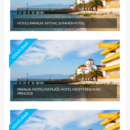
HOTELI PARALIA, MYTHIC SUMMER HOTEL
IZDVOJENO
PARALIA
PARALIA, HOTELI NA PLAŽI, HOTEL MEDITERRANEAN
PRINCESS
IZDVOJENO
PARALIA