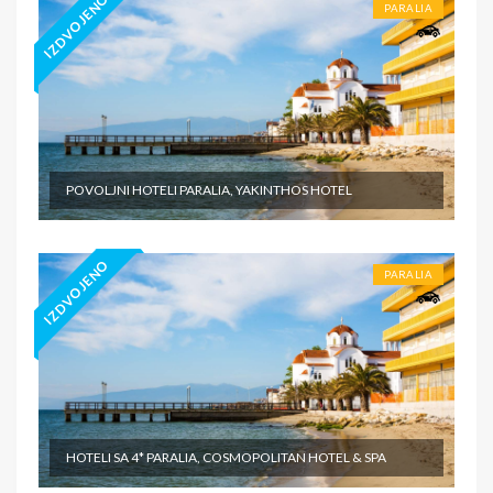
IZDVOJENO
PARALIA
POVOLJNI HOTELI PARALIA, YAKINTHOS HOTEL
IZDVOJENO
PARALIA
HOTELI SA 4* PARALIA, COSMOPOLITAN HOTEL & SPA