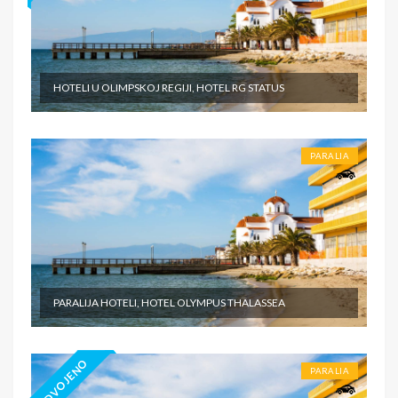
HOTELI U OLIMPSKOJ REGIJI, HOTEL RG STATUS
PARALIA
PARALIJA HOTELI, HOTEL OLYMPUS THALASSEA
IZDVOJENO
PARALIA