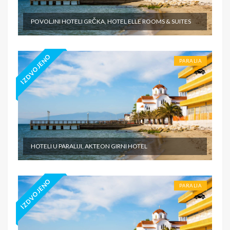
POVOLJNI HOTELI GRČKA, HOTEL ELLE ROOMS & SUITES
IZDVOJENO
PARALIA
HOTELI U PARALIJI, AKTEON GIRNI HOTEL
IZDVOJENO
PARALIA