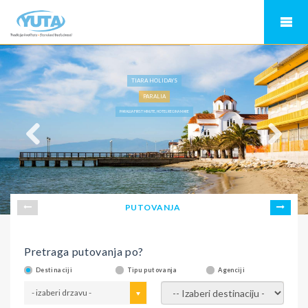
TIARA HOLIDAYS
PARALIA
PARALIJA FIRST MINUTE, HOTEL REGINA MARE
PUTOVANJA
Pretraga putovanja po?
Destinaciji
Tipu putovanja
Agenciji
- izaberi drzavu -
- izaberi destinaciju -