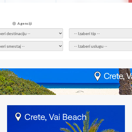
Agenciji
i destinaciju -
- izaberi tip -
ite smestaj -
- Izaberite uslugu -