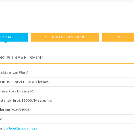
PODACI
DELATNOSTI AGENCIJE
OPIS
BUS TRAVEL SHOP
rektor:
Ivan Florić
OBUS TRAVEL SHOP Licenca:
resa:
Cara Dusana 41
stanski broj:
18000 /
Mesto:
Niš
lefon:
0605549954
x:
ail:
office@globusnis.rs