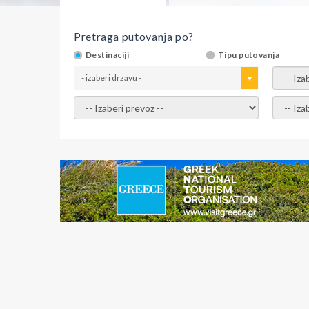
Pretraga putovanja po?
Destinaciji
Tipu putovanja
- izaberi drzavu -
- izaber
- izaberi prevoz -
- Izaber