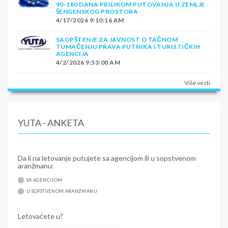
90-180 DANA PRILIKOM PUTOVANJA U ZEMLJE
ŠENGENSKOG PROSTORA
4/17/2026 9:10:16 AM
SAOPŠTENJE ZA JAVNOST O TAČNOM
TUMAČENJU PRAVA PUTNIKA I TURISTIČKIH
AGENCIJA
4/2/2026 9:53:00 AM
Više vesti
YUTA - ANKETA
Da li na letovanje putujete sa agencijom ili u sopstvenom
aranžmanu:
SA AGENCIJOM
U SOPSTVENOM ARANŽMANU
Letovaćete u?