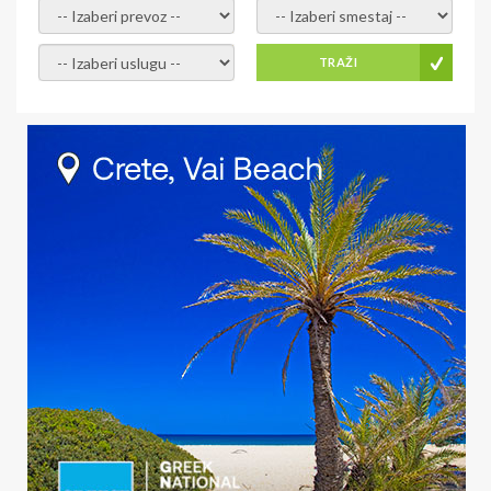
- izaberi prevoz -
- Izaberite smestaj -
- Izaberite uslugu -
TRAŽI