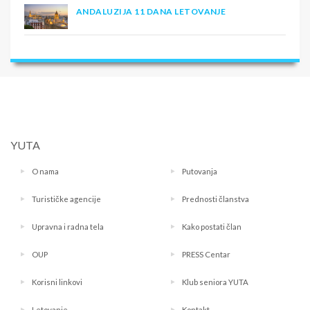
ANDALUZIJA 11 DANA LETOVANJE
YUTA
O nama
Putovanja
Turističke agencije
Prednosti članstva
Upravna i radna tela
Kako postati član
OUP
PRESS Centar
Korisni linkovi
Klub seniora YUTA
Letovanje
Kontakt