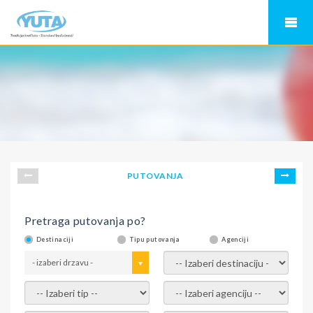
PUTOVANJA
Pretraga putovanja po?
Destinaciji
Tipu putovanja
Agenciji
- izaberi drzavu -
- izaberi destinaciju -
- izaberi tip -
- izaberi agenciju -