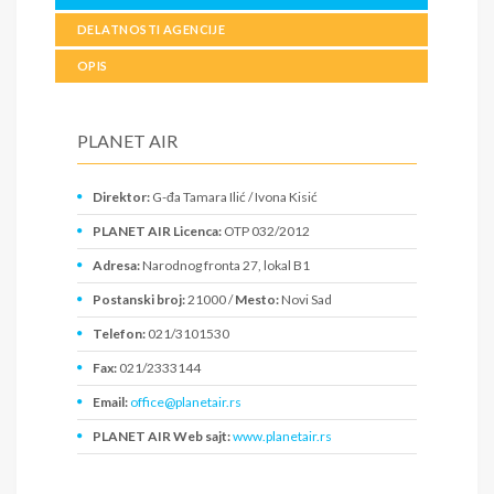
DELATNOSTI AGENCIJE
OPIS
PLANET AIR
Direktor:
G-đa Tamara Ilić / Ivona Kisić
PLANET AIR Licenca:
OTP 032/2012
Adresa:
Narodnog fronta 27, lokal B1
Postanski broj:
21000 /
Mesto:
Novi Sad
Telefon:
021/3101530
Fax:
021/2333144
Email:
office@planetair.rs
PLANET AIR Web sajt:
www.planetair.rs
PIB:
107437199