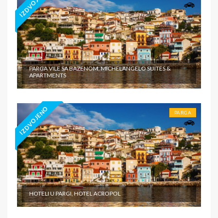
IZDVOJENO
PARGA VILE SA BAZENOM, MICHELANGELO SUITES &
APARTMENTS
IZDVOJENO
PARGA
HOTELI U PARGI, HOTEL ACROPOL