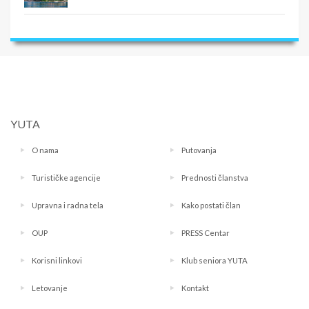
YUTA
O nama
Putovanja
Turističke agencije
Prednosti članstva
Upravna i radna tela
Kako postati član
OUP
PRESS Centar
Korisni linkovi
Klub seniora YUTA
Letovanje
Kontakt