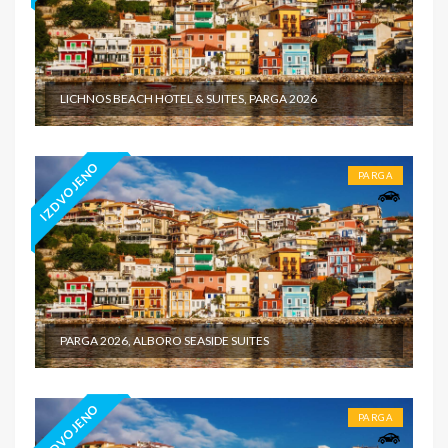
LICHNOS BEACH HOTEL & SUITES, PARGA 2026
IZDVOJENO
PARGA
PARGA 2026, ALBORO SEASIDE SUITES
IZDVOJENO
PARGA