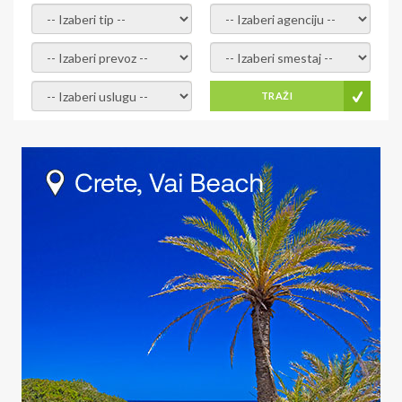
- izaberi tip -
- izaberi agenciju -
- izaberi prevoz -
- Izaberite smestaj -
- Izaberite uslugu -
TRAŽI