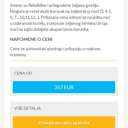
Smene su fleksibilne i prilagođene željama gostiju.
Moguće je rezervisati boravak na željeni broj noći (3, 4, 5,
6, 7,...10,11,12…). Prikazana cena odnosi se na jednu noć
u izabranom hotelu, a unosom željenog termina i broja
noći na sajtu dobijate ukupan iznos boravka.
NAPOMENE O CENI
Cene se automatski ažuriraju i prikazuju u realnom
vremenu.
U CENU JE UKLJUČENO
CENA OD
- rezervisane i potvrđene usluge u izabranoj smeštajnoj
jedinici prema opisu - korišćenje hotelskih sadržaja
prema opisu - uslugu rezervacije - organizaciju
357
EUR
putovanja
U CENU NIJE UKLJUČENO
VIŠE DETALJA
- boravišne takse (naknada za otpornost na klimatsku
krizu) na destinaciji, plaćaju se na recepciji
Ponuda na sajtu agencije
hotela/apartmana za hotele sa 1* i 2* i nekategorisane