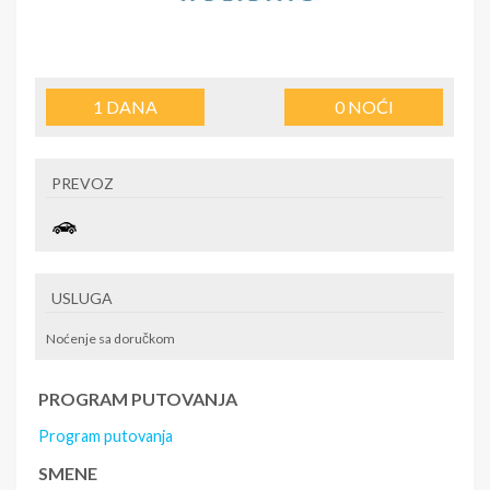
1
DANA
0
NOĆI
PREVOZ
USLUGA
Noćenje sa doručkom
PROGRAM PUTOVANJA
Program putovanja
SMENE