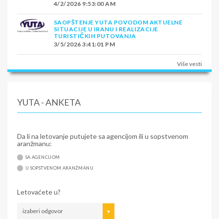
4/2/2026 9:53:00 AM
SAOPŠTENJE YUTA POVODOM AKTUELNE
SITUACIJE U IRANU I REALIZACIJE
TURISTIČKIH PUTOVANJA
3/5/2026 3:41:01 PM
Više vesti
YUTA - ANKETA
Da li na letovanje putujete sa agencijom ili u sopstvenom
aranžmanu:
SA AGENCIJOM
U SOPSTVENOM ARANŽMANU
Letovaćete u?
izaberi odgovor