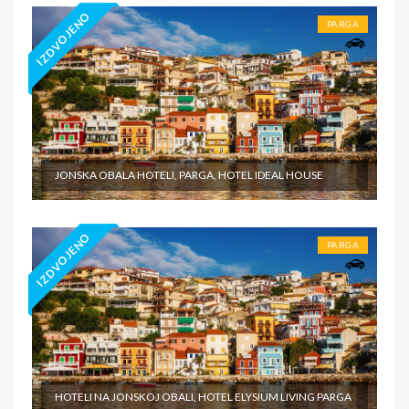
IZDVOJENO
PARGA
JONSKA OBALA HOTELI, PARGA, HOTEL IDEAL HOUSE
IZDVOJENO
PARGA
HOTELI NA JONSKOJ OBALI, HOTEL ELYSIUM LIVING PARGA