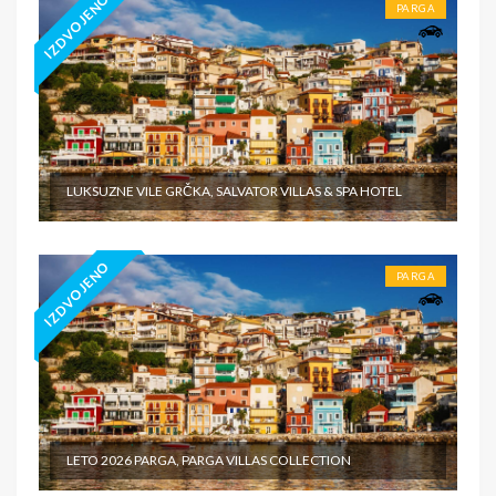
IZDVOJENO
PARGA
LUKSUZNE VILE GRČKA, SALVATOR VILLAS & SPA HOTEL
IZDVOJENO
PARGA
LETO 2026 PARGA, PARGA VILLAS COLLECTION