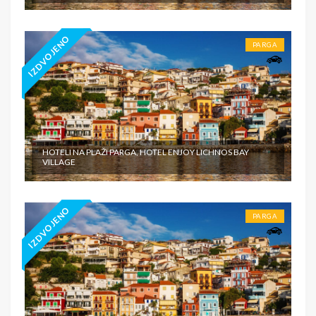
IZDVOJENO
PARGA
HOTELI NA PLAŽI PARGA, HOTEL ENJOY LICHNOS BAY
VILLAGE
IZDVOJENO
PARGA