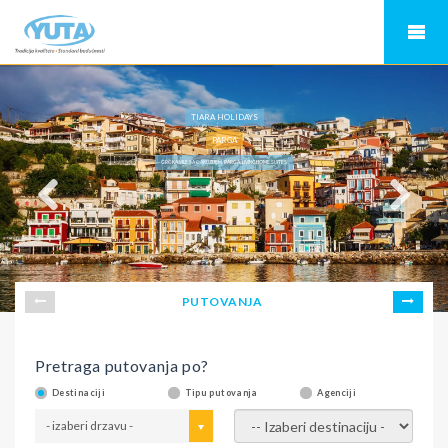
TIARA HOLIDAYS
PARGA
GRČKA VILE SA ĐAKUZIJEM, PARGA, LIVINGHOME SUITES
PUTOVANJA
Pretraga putovanja po?
Destinaciji
Tipu putovanja
Agenciji
- izaberi drzavu -
- izaberi destinaciju -