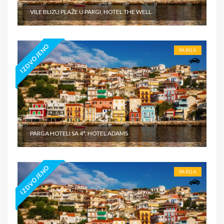
VILE BLIZU PLAŽE U PARGI, HOTEL THE WELL
IZDVOJENO
PARGA
PARGA HOTELI SA 4*, HOTEL ADAMS
IZDVOJENO
PARGA