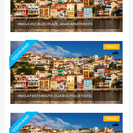
PARGA VILE BLIZU PLAŽE, ANAX APARTMENTS
IZDVOJENO
PARGA
PARGA FIRST MINUTE, ELIA BOUTIQUE HOTEL
IZDVOJENO
PARGA