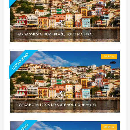
PARGA SMEŠTAJ BLIZU PLAŽE, HOTEL MAISTRALI
IZDVOJENO
PARGA
PARGA HOTELI 2026, MY SUITE BOUTIQUE HOTEL
PARGA