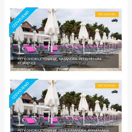
IZDVOJENO
PEFKOHORI
PEFKOHORI LETOVANJE, KASANDRA, PEFKI DELUXE
RESIDENCE
IZDVOJENO
PEFKOHORI
PEFKOHORI LETOVANJE 2026, KASANDRA, ANNA MARIA