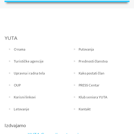
YUTA
O nama
Putovanja
Turističke agencije
Prednosti članstva
Upravna i radna tela
Kako postati član
OUP
PRESS Centar
Korisni linkovi
Klub seniora YUTA
Letovanje
Kontakt
Izdvajamo