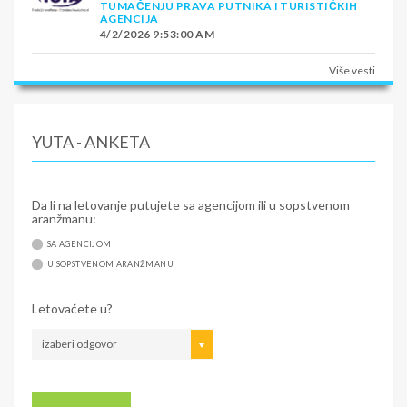
TUMAČENJU PRAVA PUTNIKA I TURISTIČKIH
AGENCIJA
4/2/2026 9:53:00 AM
Više vesti
YUTA - ANKETA
Da li na letovanje putujete sa agencijom ili u sopstvenom
aranžmanu:
SA AGENCIJOM
U SOPSTVENOM ARANŽMANU
Letovaćete u?
izaberi odgovor