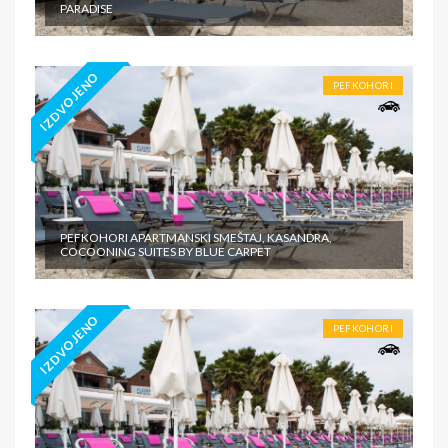
PARADISE
IZDVOJENO
PEFKOHORI
PEFKOHORI APARTMANSKI SMEŠTAJ, KASANDRA,
COCOONING SUITES BY BLUE CARPET
IZDVOJENO
PEFKOHORI