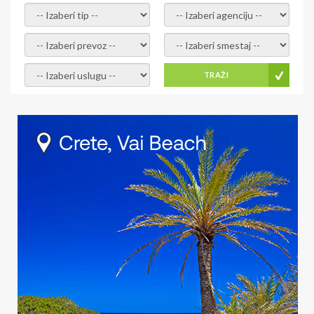
- izaberi tip -
- izaberi agenciju -
- izaberi prevoz -
- Izaberite smestaj -
- Izaberite uslugu -
TRAŽI