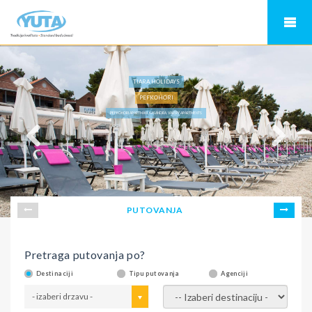
TIARA HOLIDAYS
PEFKOHORI
PEFKOHORI APARTMANI, KASANDRA, VALERY APARTMENTS
PUTOVANJA
Pretraga putovanja po?
Destinaciji
Tipu putovanja
Agenciji
- izaberi drzavu -
- izaberi destinaciju -