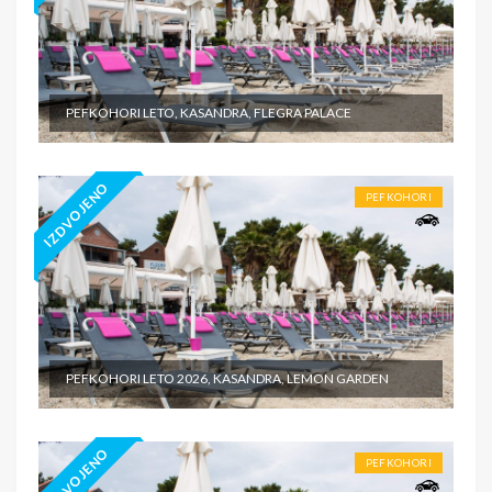
PEFKOHORI LETO, KASANDRA, FLEGRA PALACE
IZDVOJENO
PEFKOHORI
PEFKOHORI LETO 2026, KASANDRA, LEMON GARDEN
IZDVOJENO
PEFKOHORI