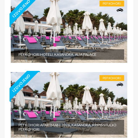
IZDVOJENO
PEFKOHORI
PEFKOHORI HOTELI, KASANDRA, ALIA PALACE
IZDVOJENO
PEFKOHORI
PEFKOHORI APARTMANI 2026, KASANDRA, KRIPIS STUDIO
PEFKOHORI