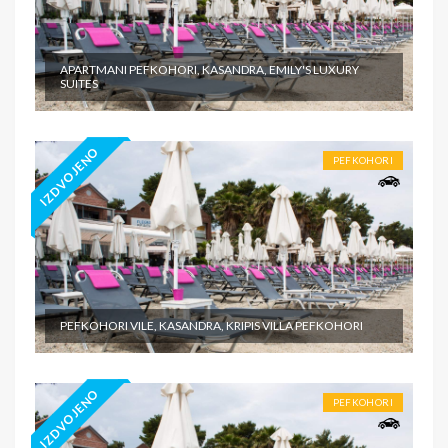
APARTMANI PEFKOHORI, KASANDRA, EMILY'S LUXURY
SUITES
IZDVOJENO
PEFKOHORI
PEFKOHORI VILE, KASANDRA, KRIPIS VILLA PEFKOHORI
IZDVOJENO
PEFKOHORI