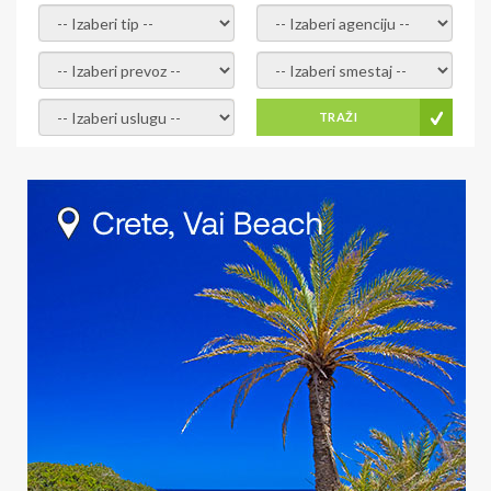
- izaberi tip -
- izaberi agenciju -
- izaberi prevoz -
- Izaberite smestaj -
- Izaberite uslugu -
TRAŽI