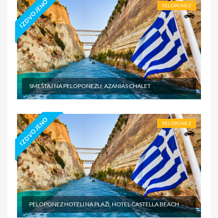
IZDVOJENO
PELOPONEZ
SMEŠTAJ NA PELOPONEZU, AZANIAS CHALET
IZDVOJENO
PELOPONEZ
PELOPONEZ HOTELI NA PLAŽI, HOTEL CASTELLA BEACH