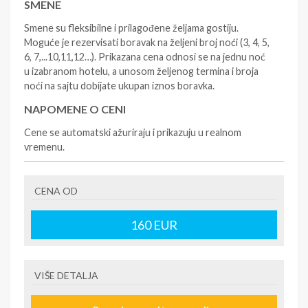
SMENE
Smene su fleksibilne i prilagođene željama gostiju.
Moguće je rezervisati boravak na željeni broj noći (3, 4, 5,
6, 7,...10,11,12…). Prikazana cena odnosi se na jednu noć
u izabranom hotelu, a unosom željenog termina i broja
noći na sajtu dobijate ukupan iznos boravka.
NAPOMENE O CENI
Cene se automatski ažuriraju i prikazuju u realnom
vremenu.
U CENU JE UKLJUČENO
CENA OD
- rezervisane i potvrđene usluge u izabranoj smeštajnoj
jedinici prema opisu - korišćenje hotelskih sadržaja
prema opisu - uslugu rezervacije - organizaciju
160
EUR
putovanja
U CENU NIJE UKLJUČENO
VIŠE DETALJA
- boravišne takse (naknada za otpornost na klimatsku
krizu) na destinaciji, plaćaju se na recepciji