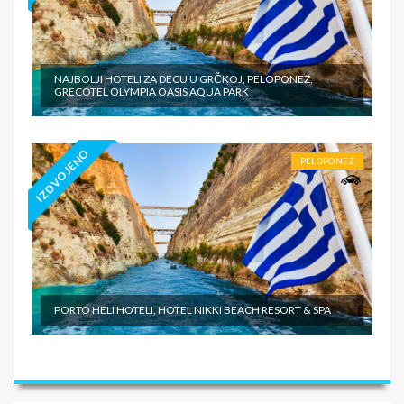
NAJBOLJI HOTELI ZA DECU U GRČKOJ, PELOPONEZ,
GRECOTEL OLYMPIA OASIS AQUA PARK
IZDVOJENO
PELOPONEZ
PORTO HELI HOTELI, HOTEL NIKKI BEACH RESORT & SPA