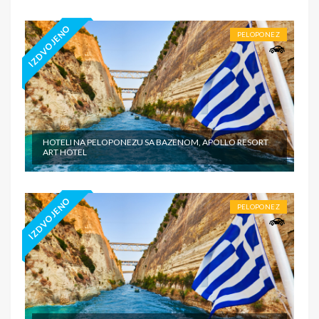
IZDVOJENO
PELOPONEZ
HOTELI NA PELOPONEZU SA BAZENOM, APOLLO RESORT
ART HOTEL
IZDVOJENO
PELOPONEZ