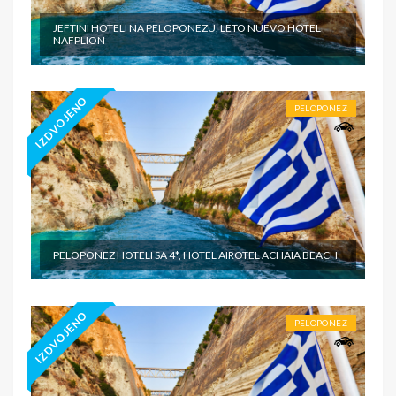
JEFTINI HOTELI NA PELOPONEZU, LETO NUEVO HOTEL
NAFPLION
IZDVOJENO
PELOPONEZ
PELOPONEZ HOTELI SA 4*, HOTEL AIROTEL ACHAIA BEACH
IZDVOJENO
PELOPONEZ