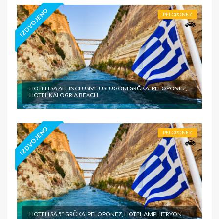
IZDVOJENO
PELOPONEZ
HOTELI SA ALL INCLUSIVE USLUGOM GRČKA, PELOPONEZ,
HOTEL KALOGRIA BEACH
IZDVOJENO
PELOPONEZ
HOTELI SA 5* GRČKA, PELOPONEZ, HOTEL AMPHITRYON