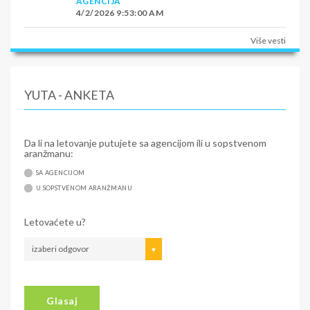
AGENCIJA
4/2/2026 9:53:00 AM
Više vesti
YUTA - ANKETA
Da li na letovanje putujete sa agencijom ili u sopstvenom
aranžmanu:
SA AGENCIJOM
U SOPSTVENOM ARANŽMANU
Letovaćete u?
izaberi odgovor
Glasaj