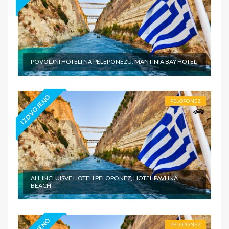
POVOLJNI HOTELI NA PELEPONEZU, MANTINIA BAY HOTEL
IZDVOJENO
PELOPONEZ
ALL INCLUISVE HOTELI PELOPONEZ, HOTEL PAVLINA
BEACH
PELOPONEZ