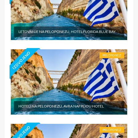
LETOVANJE NA PELOPONEZU, HOTEL FLORIDA BLUE BAY
IZDVOJENO
PELOPONEZ
HOTELI NA PELOPONEZU, AVRA NAFPLIOU HOTEL
IZDVOJENO
PELOPONEZ