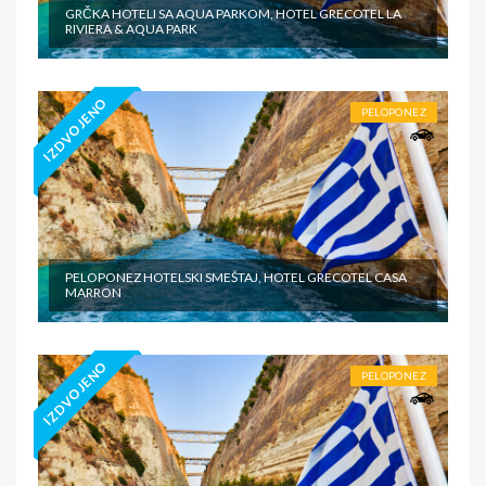
GRČKA HOTELI SA AQUA PARKOM, HOTEL GRECOTEL LA
RIVIERA & AQUA PARK
IZDVOJENO
PELOPONEZ
PELOPONEZ HOTELSKI SMEŠTAJ, HOTEL GRECOTEL CASA
MARRON
IZDVOJENO
PELOPONEZ