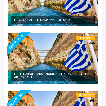
PELOPONEZ HOTELI SA 3*, IMATHOESSA HOTEL
IZDVOJENO
PELOPONEZ
HOTELI SA POLUPANSIONOM NA PELOPONEZU, HOTEL
AKS PORTO HELI
IZDVOJENO
PELOPONEZ