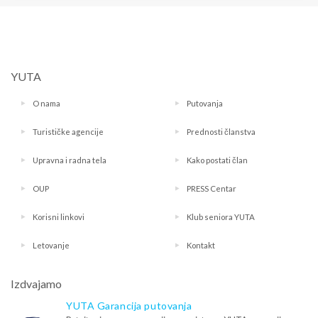
YUTA
O nama
Putovanja
Turističke agencije
Prednosti članstva
Upravna i radna tela
Kako postati član
OUP
PRESS Centar
Korisni linkovi
Klub seniora YUTA
Letovanje
Kontakt
Izdvajamo
YUTA Garancija putovanja