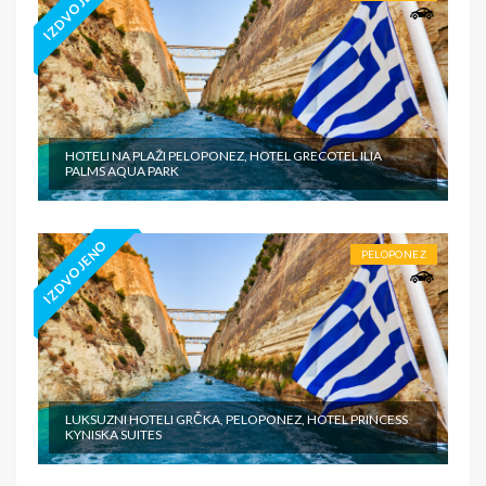
IZDVOJENO
HOTELI NA PLAŽI PELOPONEZ, HOTEL GRECOTEL ILIA
PALMS AQUA PARK
IZDVOJENO
PELOPONEZ
LUKSUZNI HOTELI GRČKA, PELOPONEZ, HOTEL PRINCESS
KYNISKA SUITES