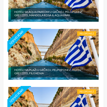
HOTELI SA AQUA PARKOM U GRČKOJ, PELOPONEZ,
GRECOTEL MANDOLA ROSA & AQUA PARK
IZDVOJENO
PELOPONEZ
HOTELI NA PLAŽI U GRČKOJ, PELPOPONEZ, HOTEL
GRECOTEL FILOXENIA
IZDVOJENO
PELOPONEZ