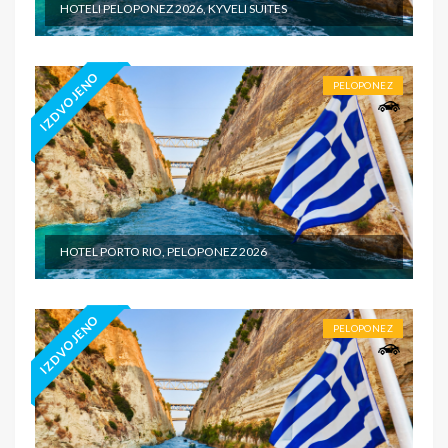
HOTELI PELOPONEZ 2026, KYVELI SUITES
IZDVOJENO
PELOPONEZ
HOTEL PORTO RIO, PELOPONEZ 2026
IZDVOJENO
PELOPONEZ