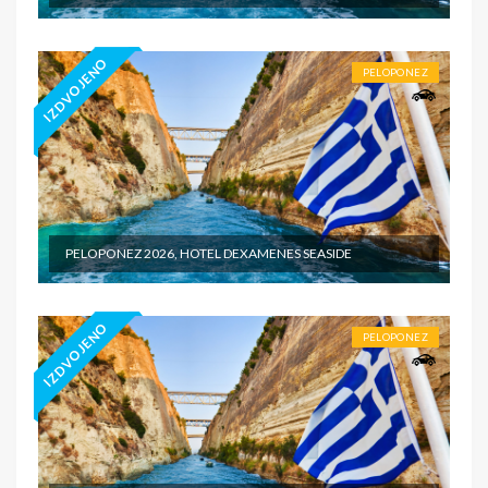
IZDVOJENO
PELOPONEZ
PELOPONEZ 2026, HOTEL DEXAMENES SEASIDE
IZDVOJENO
PELOPONEZ