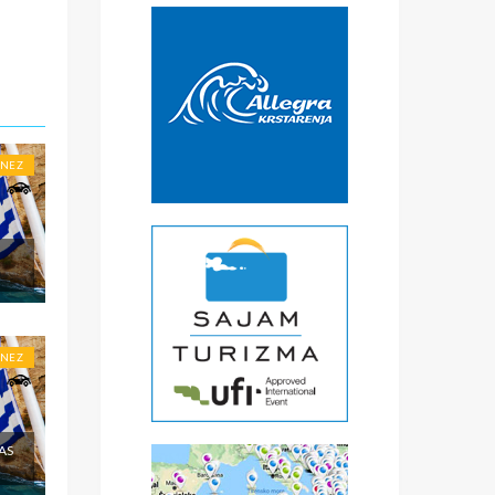
€
čke
a
) -
ise
ONEZ
ONEZ
AS