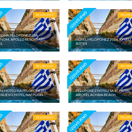
NO
IZDVOJENO
PELOPONEZ
PELOP
LI NA PELOPONEZU SA
NOM, APOLLO RESORT ART
HOTELI PELOPONEZ 2026, KYVELI
EL
SUITES
NO
IZDVOJENO
PELOPONEZ
PELOP
INI HOTELI NA PELOPONEZU,
PELOPONEZ HOTELI SA 4*, HOTEL
 NUEVO HOTEL NAFPLION
AIROTEL ACHAIA BEACH
NO
IZDVOJENO
PELOPONEZ
PELOP