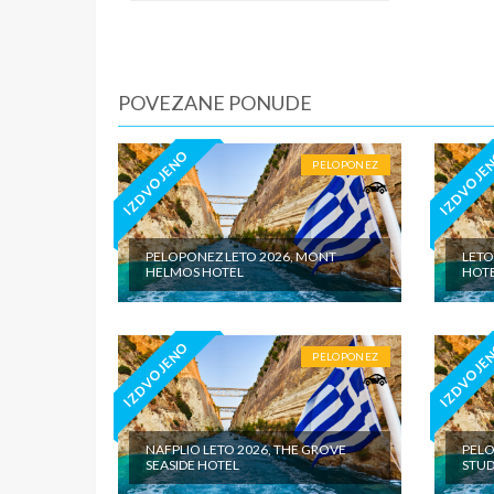
iznosi 1
dnevno p
agencije
Covid 19
POVEZANE PONUDE
fakultat
plaćaju u
IZDVOJENO
IZDVOJE
PELOPONEZ
PELOPONEZ LETO 2026, MONT
LETO
HELMOS HOTEL
HOTE
IZDVOJENO
IZDVOJE
PELOPONEZ
NAFPLIO LETO 2026, THE GROVE
PELO
SEASIDE HOTEL
STUD