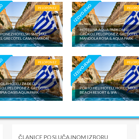
NO
IZDVOJENO
PELOPONEZ
PELOP
HOTELI SA AQUA PARKOM U
PONEZ HOTELSKI SMEŠTAJ,
GRČKOJ, PELOPONEZ, GRECOTEL
L GRECOTEL CASA MARRON
MANDOLA ROSA & AQUA PARK
NO
IZDVOJENO
PELOPONEZ
PELOP
OLJI HOTELI ZA DECU U
OJ, PELOPONEZ, GRECOTEL
PORTO HELI HOTELI, HOTEL NIKKI
PIA OASIS AQUA PARK
BEACH RESORT & SPA
ČLANICE PO SLUČAJNOM IZBORU