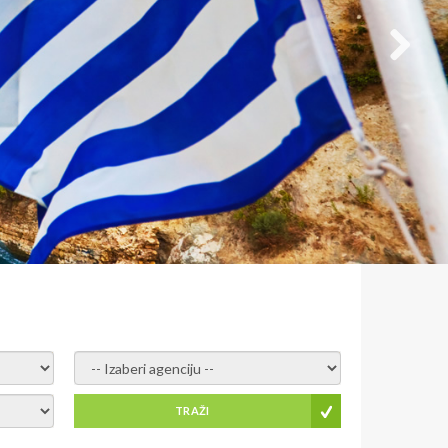
- izaberi agenciju -
TRAŽI