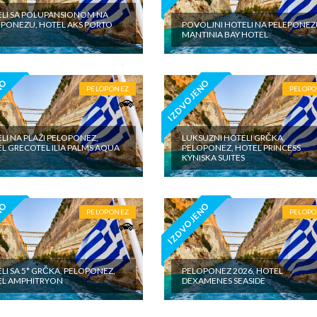
LI SA POLUPANSIONOM NA
PONEZU, HOTEL AKS PORTO
POVOLJNI HOTELI NA PELEPONEZ
MANTINIA BAY HOTEL
NO
IZDVOJENO
PELOPONEZ
PELOP
LI NA PLAŽI PELOPONEZ,
LUKSUZNI HOTELI GRČKA,
L GRECOTEL ILIA PALMS AQUA
PELOPONEZ, HOTEL PRINCESS
KYNISKA SUITES
NO
IZDVOJENO
PELOPONEZ
PELOP
LI SA 5* GRČKA, PELOPONEZ,
PELOPONEZ 2026, HOTEL
EL AMPHITRYON
DEXAMENES SEASIDE