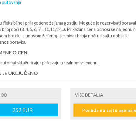
 putovanja
 fleksibilne i prilagođene željama gostiju. Moguće je rezervisati borava
i broj noći (3, 4, 5, 6, 7,...10,11,12…). Prikazana cena odnosi se na jednu 
nom hotelu, a unosom željenog termina i broja noći na sajtu dobijate
znos boravka.
ENE O CENI
automatski ažuriraju i prikazuju u realnom vremenu.
U JE UKLJUČENO
isane i potvrđene usluge u izabranoj smeštajnoj jedinici prema opisu -
je hotelskih sadržaja prema opisu - uslugu rezervacije - organizaciju
 OD
VIŠE DETALJA
ja
U NIJE UKLJUČENO
252
EUR
Ponuda na sajtu agencij
šne takse (naknada za otpornost na klimatsku krizu) na destinaciji, plaćaj
cepciji hotela/apartmana za hotele sa 1* i 2* i nekategorisane sobe /stud
ane iznosi 2€ po sobi, po noćenju za hotele sa 3* iznosi 5€ dnevno po s
ju za hotele sa 4*iznosi 10€ dnevno po sobi, po noćenju za hotele sa 5