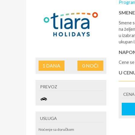
Program
SMENE
Smene su
na željen
u izabra
ukupan i
NAPOM
Cene se 
1
DANA
0
NOĆI
U CEN
- rezerv
PREVOZ
korišćen
CENA
putovan
U CEN
- boravi
USLUGA
se na re
/ apartm
Noćenje sa doručkom
po noćen