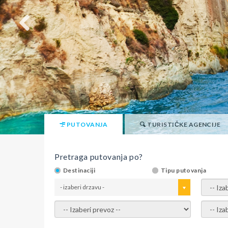
PUTOVANJA
TURISTIČKE AGENCIJE
Pretraga putovanja po?
Destinaciji
Tipu putovanja
- izaberi drzavu -
- izaber
- izaberi prevoz -
- Izaber