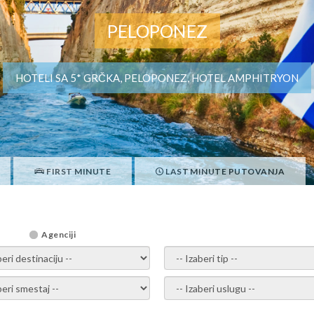
PELOPONEZ
HOTELI SA 5* GRČKA, PELOPONEZ, HOTEL AMPHITRYON
FIRST MINUTE
LAST MINUTE PUTOVANJA
Agenciji
i destinaciju -
- izaberi tip -
ite smestaj -
- Izaberite uslugu -