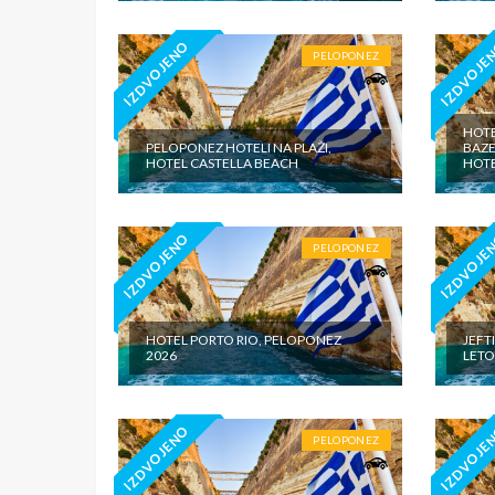
IZDVOJENO
IZDVOJE
PELOPONEZ
HOTE
PELOPONEZ HOTELI NA PLAŽI,
BAZE
HOTEL CASTELLA BEACH
HOT
IZDVOJENO
IZDVOJE
PELOPONEZ
HOTEL PORTO RIO, PELOPONEZ
JEFT
2026
LETO
IZDVOJENO
IZDVOJE
PELOPONEZ