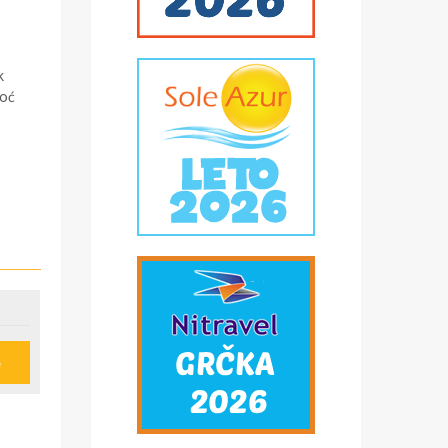
k
noć
e
u
ije
obi,
*