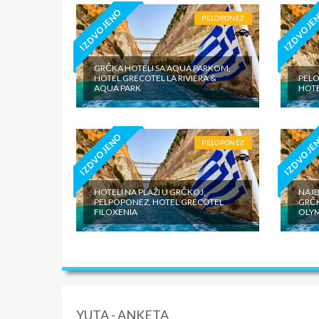
IZDVOJENO
IZDVOJE
PELOPONEZ
GRČKA HOTELI SA AQUA PARKOM,
HOTEL GRECOTEL LA RIVIERA &
PELO
AQUA PARK
HOTE
IZDVOJENO
IZDVOJE
PELOPONEZ
HOTELI NA PLAŽI U GRČKOJ,
NAJB
PELPOPONEZ, HOTEL GRECOTEL
GRČK
FILOXENIA
OLYM
YUTA - ANKETA