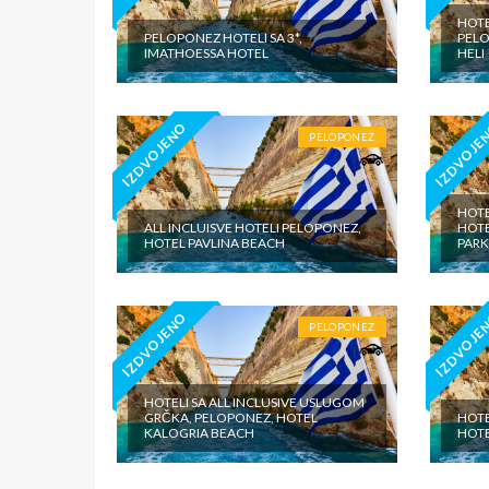
HOTE
PELOPONEZ HOTELI SA 3*,
PELO
IMATHOESSA HOTEL
HELI
IZDVOJENO
IZDVOJE
PELOPONEZ
HOTE
ALL INCLUISVE HOTELI PELOPONEZ,
HOTE
HOTEL PAVLINA BEACH
PARK
IZDVOJENO
IZDVOJE
PELOPONEZ
HOTELI SA ALL INCLUSIVE USLUGOM
GRČKA, PELOPONEZ, HOTEL
HOTE
KALOGRIA BEACH
HOT