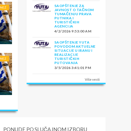
SAOPŠTENJE ZA
ONEZ
JAVNOST O TAČNOM
TUMAČENJU PRAVA
PUTNIKA I
TURISTIČKIH
AGENCIJA
4/2/2026 9:53:00 AM
SAOPŠTENJE YUTA
POVODOM AKTUELNE
SITUACIJE U IRANU I
REALIZACIJE
TURISTIČKIH
ONEZ
PUTOVANJA
3/5/2026 3:41:01 PM
Više vesti
PONUDE PO SLUČAJNOM IZBORU