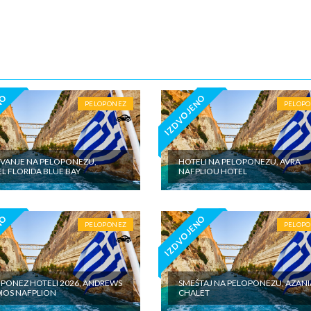
5€ dnevno po sobi, po noćenju za samostalan boravak u vilama iznosi 15
o sobi, po noćenju - putno zdravstveno osiguranje. Preporuka turisti
 Tiara Holidaysje da putnik poseduje navedeno osiguranje, uz pokriće z
 - usluge za koje je predviđena doplata na licumesta (parking, baby cot…
ivne izlete po cenovniku našeg inopartnera na konkretnoj destinaciji koj
 valuti domicilne zemlje na licu mesta. - individualne troškove
NO
IZDVOJENO
PELOPONEZ
PELOP
VANJE NA PELOPONEZU,
HOTELI NA PELOPONEZU, AVRA
L FLORIDA BLUE BAY
NAFPLIOU HOTEL
NO
IZDVOJENO
PELOPONEZ
PELOP
PONEZ HOTELI 2026, ANDREWS
SMEŠTAJ NA PELOPONEZU, AZANI
IOS NAFPLION
CHALET