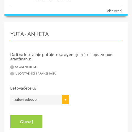
Više vesti
YUTA - ANKETA
Da li na letovanje putujete sa agencijom ili u sopstvenom
aranžmanu:
SA AGENCIJOM
U SOPSTVENOM ARANŽMANU
Letovaćete u?
izaberi odgovor
Glasaj