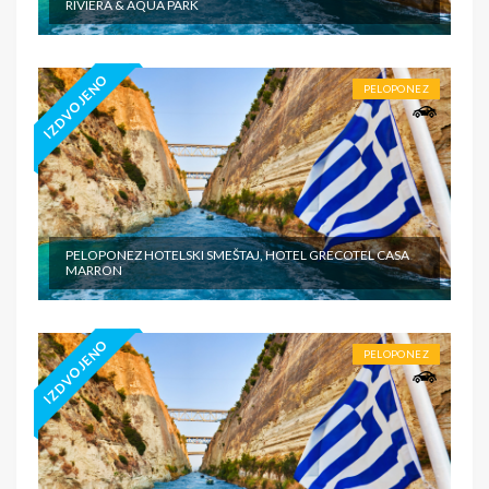
RIVIERA & AQUA PARK
IZDVOJENO
PELOPONEZ
PELOPONEZ HOTELSKI SMEŠTAJ, HOTEL GRECOTEL CASA
MARRON
IZDVOJENO
PELOPONEZ