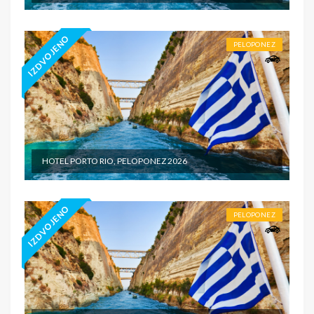
IZDVOJENO
PELOPONEZ
HOTEL PORTO RIO, PELOPONEZ 2026
IZDVOJENO
PELOPONEZ