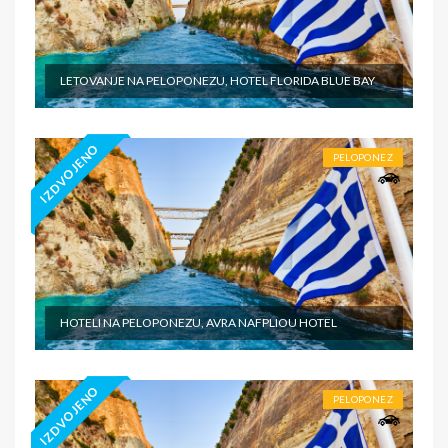
LETOVANJE NA PELOPONEZU, HOTEL FLORIDA BLUE BAY
IZDVOJENO
PELOPONEZ
HOTELI NA PELOPONEZU, AVRA NAFPLIOU HOTEL
IZDVOJENO
PELOPONEZ