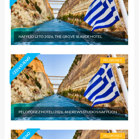
NAFPLIO LETO 2026, THE GROVE SEASIDE HOTEL
IZDVOJENO
PELOPONEZ
PELOPONEZ HOTELI 2026, ANDREWS STUDIOS NAFPLION
PELOPONEZ