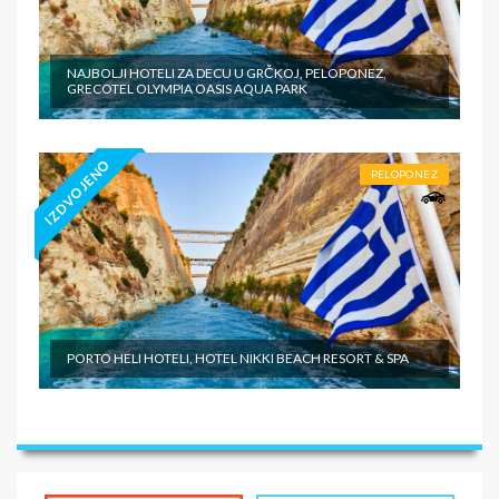
NAJBOLJI HOTELI ZA DECU U GRČKOJ, PELOPONEZ,
GRECOTEL OLYMPIA OASIS AQUA PARK
IZDVOJENO
PELOPONEZ
PORTO HELI HOTELI, HOTEL NIKKI BEACH RESORT & SPA