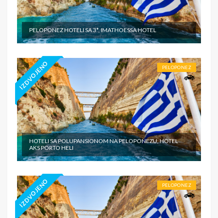
PELOPONEZ HOTELI SA 3*, IMATHOESSA HOTEL
IZDVOJENO
PELOPONEZ
HOTELI SA POLUPANSIONOM NA PELOPONEZU, HOTEL
AKS PORTO HELI
IZDVOJENO
PELOPONEZ