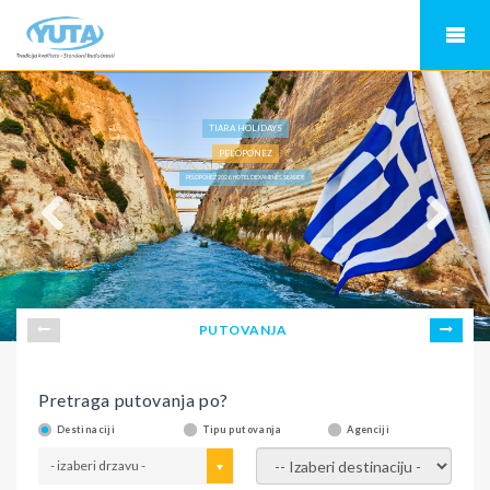
TIARA HOLIDAYS
PELOPONEZ
PELOPONEZ 2026, HOTEL DEXAMENES SEASIDE
PUTOVANJA
Pretraga putovanja po?
Destinaciji
Tipu putovanja
Agenciji
- izaberi drzavu -
- izaberi destinaciju -