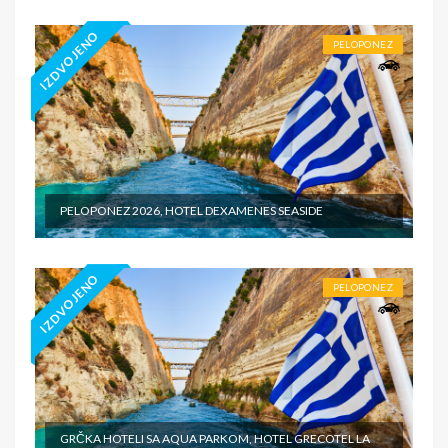
IZDVOJENO
PELOPONEZ
PELOPONEZ 2026, HOTEL DEXAMENES SEASIDE
IZDVOJENO
PELOPONEZ
GRČKA HOTELI SA AQUA PARKOM, HOTEL GRECOTEL LA