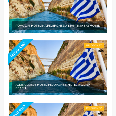
POVOLJNI HOTELI NA PELEPONEZU, MANTINIA BAY HOTEL
IZDVOJENO
PELOPONEZ
ALL INCLUISVE HOTELI PELOPONEZ, HOTEL PAVLINA
BEACH
IZDVOJENO
PELOPONEZ