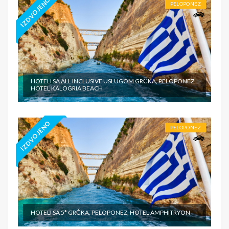
IZDVOJENO
PELOPONEZ
HOTELI SA ALL INCLUSIVE USLUGOM GRČKA, PELOPONEZ,
HOTEL KALOGRIA BEACH
IZDVOJENO
PELOPONEZ
HOTELI SA 5* GRČKA, PELOPONEZ, HOTEL AMPHITRYON