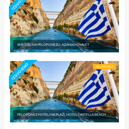
IZDVOJENO
SMEŠTAJ NA PELOPONEZU, AZANIAS CHALET
IZDVOJENO
PELOPONEZ
PELOPONEZ HOTELI NA PLAŽI, HOTEL CASTELLA BEACH