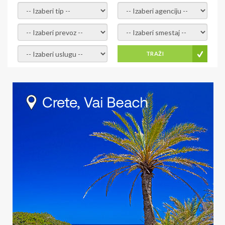
- izaberi tip -
- izaberi agenciju -
- izaberi prevoz -
- Izaberite smestaj -
- Izaberite uslugu -
TRAŽI