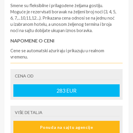
Smene su fleksibilne i prilagođene željama gostiju.
Moguće je rezervisati boravak na željeni broj noći (3, 4, 5,
6, 7,...10,11,12…). Prikazana cena odnosi se na jednu noć
u izabranom hotelu, a unosom željenog termina i broja
noći na sajtu dobijate ukupan iznos boravka.
NAPOMENE O CENI
Cene se automatski ažuriraju i prikazuju u realnom
vremenu.
U CENU JE UKLJUČENO
CENA OD
- rezervisane i potvrđene usluge u izabranoj smeštajnoj
jedinici prema opisu - korišćenje hotelskih sadržaja
prema opisu - uslugu rezervacije - organizaciju
283
EUR
putovanja
U CENU NIJE UKLJUČENO
VIŠE DETALJA
- boravišne takse (naknada za otpornost na klimatsku
krizu) na destinaciji, plaćaju se na recepciji
Ponuda na sajtu agencije
hotela/apartmana za hotele sa 1* i 2* i nekategorisane