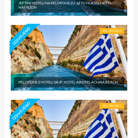
JEFTINI HOTELI NA PELOPONEZU, LETO NUEVO HOTEL
NAFPLION
IZDVOJENO
PELOPONEZ
PELOPONEZ HOTELI SA 4*, HOTEL AIROTEL ACHAIA BEACH
IZDVOJENO
PELOPONEZ