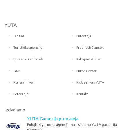
YUTA
O nama
Putovanja
Turističke agencije
Prednosti članstva
Upravna i radna tela
Kako postati član
OUP
PRESS Centar
Korisni linkovi
Klub seniora YUTA
Letovanje
Kontakt
Izdvajamo
YUTA Garancija putovanja
Putujte sigurno sa agencijama u sistemu YUTA garancija
putovanja