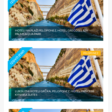
HOTELI NA PLAŽI PELOPONEZ, HOTEL GRECOTEL ILIA
PALMS AQUA PARK
IZDVOJENO
PELOPONEZ
LUKSUZNI HOTELI GRČKA, PELOPONEZ, HOTEL PRINCESS
KYNISKA SUITES