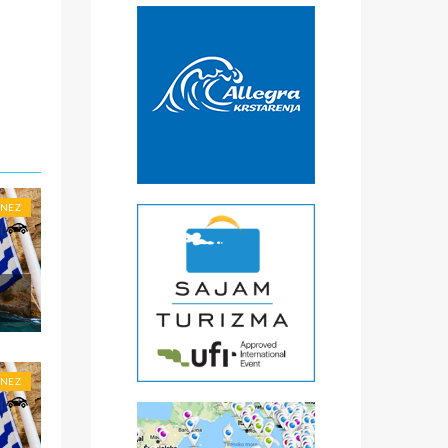
obi,
*
€
čke
a
) -
ise
ONEZ
ONEZ