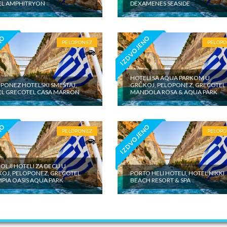
EL AMPHITRYON
DEXAMENES SEASIDE
NO
IZDVOJENO
PELOPONEZ
PELOP
HOTELI SA AQUA PARKOM U
PONEZ HOTELSKI SMEŠTAJ,
GRČKOJ, PELOPONEZ, GRECOTEL
L GRECOTEL CASA MARRON
MANDOLA ROSA & AQUA PARK
NO
IZDVOJENO
PELOPONEZ
PELOP
OLJI HOTELI ZA DECU U
OJ, PELOPONEZ, GRECOTEL
PORTO HELI HOTELI, HOTEL NIKKI
PIA OASIS AQUA PARK
BEACH RESORT & SPA