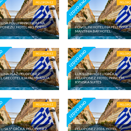
NO
IZDVOJENO
PELOPONEZ
PELOP
LI SA POLUPANSIONOM NA
PONEZU, HOTEL AKS PORTO
POVOLJNI HOTELI NA PELEPONEZ
MANTINIA BAY HOTEL
NO
IZDVOJENO
PELOPONEZ
PELOP
LI NA PLAŽI PELOPONEZ,
LUKSUZNI HOTELI GRČKA,
L GRECOTEL ILIA PALMS AQUA
PELOPONEZ, HOTEL PRINCESS
KYNISKA SUITES
NO
IZDVOJENO
PELOPONEZ
PELOP
LI SA 5* GRČKA, PELOPONEZ,
PELOPONEZ 2026, HOTEL