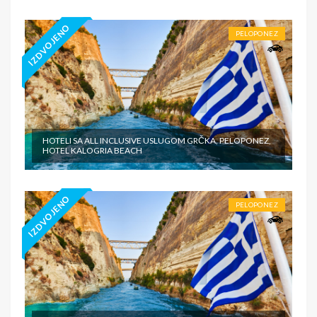
IZDVOJENO
PELOPONEZ
HOTELI SA ALL INCLUSIVE USLUGOM GRČKA, PELOPONEZ,
HOTEL KALOGRIA BEACH
IZDVOJENO
PELOPONEZ