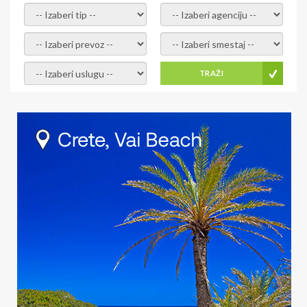
- izaberi tip -
- izaberi agenciju -
- izaberi prevoz -
- Izaberite smestaj -
- Izaberite uslugu -
TRAŽI