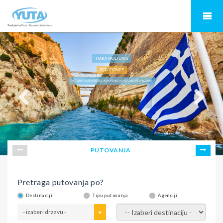
TIARA HOLIDAYS
PELOPONEZ
HOTELI NA PLAŽI U GRČKOJ, PELPOPONEZ, HOTEL GRECOTEL FILOXENIA
PUTOVANJA
Pretraga putovanja po?
Destinaciji
Tipu putovanja
Agenciji
- izaberi drzavu -
- izaberi destinaciju -