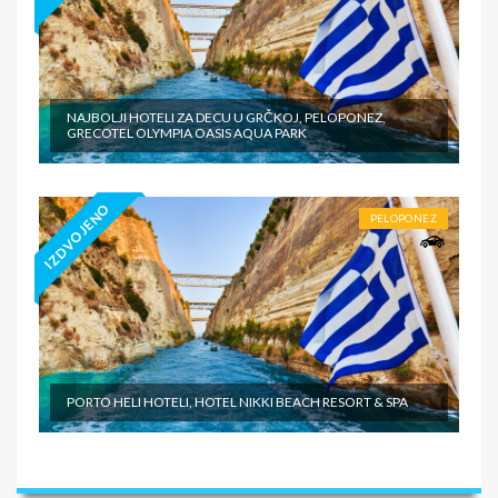
NAJBOLJI HOTELI ZA DECU U GRČKOJ, PELOPONEZ,
GRECOTEL OLYMPIA OASIS AQUA PARK
IZDVOJENO
PELOPONEZ
PORTO HELI HOTELI, HOTEL NIKKI BEACH RESORT & SPA