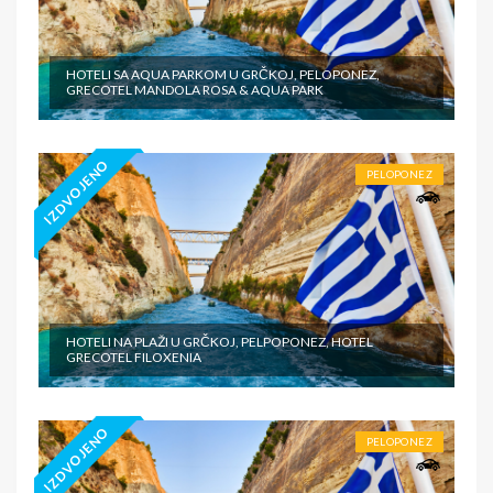
HOTELI SA AQUA PARKOM U GRČKOJ, PELOPONEZ,
GRECOTEL MANDOLA ROSA & AQUA PARK
IZDVOJENO
PELOPONEZ
HOTELI NA PLAŽI U GRČKOJ, PELPOPONEZ, HOTEL
GRECOTEL FILOXENIA
IZDVOJENO
PELOPONEZ