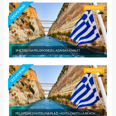
IZDVOJENO
PELOPONEZ
SMEŠTAJ NA PELOPONEZU, AZANIAS CHALET
IZDVOJENO
PELOPONEZ
PELOPONEZ HOTELI NA PLAŽI, HOTEL CASTELLA BEACH