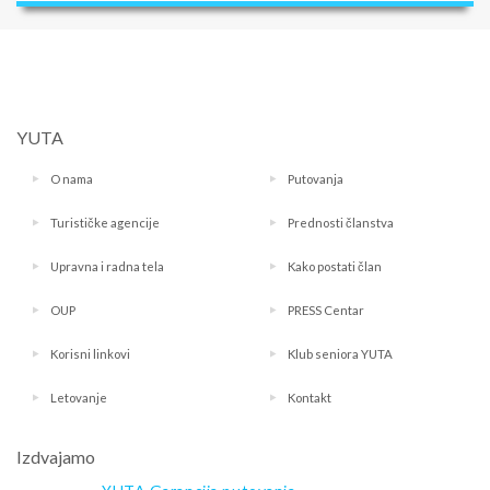
YUTA
O nama
Putovanja
Turističke agencije
Prednosti članstva
Upravna i radna tela
Kako postati član
OUP
PRESS Centar
Korisni linkovi
Klub seniora YUTA
Letovanje
Kontakt
Izdvajamo