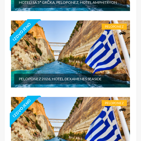
HOTELI SA 5* GRČKA, PELOPONEZ, HOTEL AMPHITRYON
IZDVOJENO
PELOPONEZ
PELOPONEZ 2026, HOTEL DEXAMENES SEASIDE
IZDVOJENO
PELOPONEZ