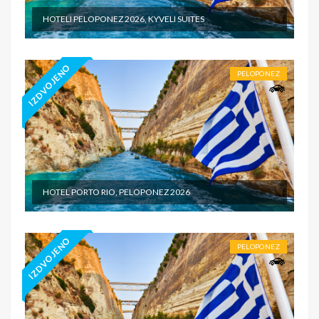
HOTELI PELOPONEZ 2026, KYVELI SUITES
IZDVOJENO
PELOPONEZ
HOTEL PORTO RIO, PELOPONEZ 2026
IZDVOJENO
PELOPONEZ