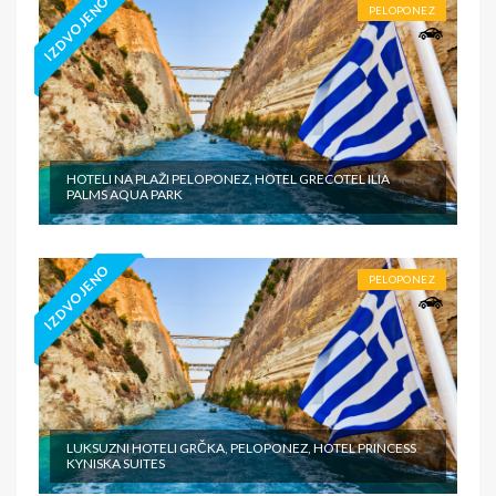
IZDVOJENO
PELOPONEZ
HOTELI NA PLAŽI PELOPONEZ, HOTEL GRECOTEL ILIA
PALMS AQUA PARK
IZDVOJENO
PELOPONEZ
LUKSUZNI HOTELI GRČKA, PELOPONEZ, HOTEL PRINCESS
KYNISKA SUITES