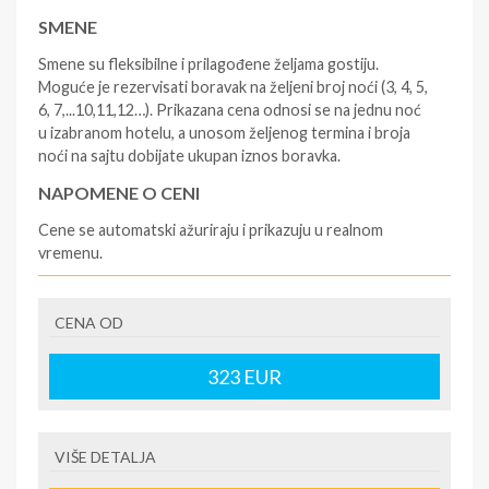
SMENE
Smene su fleksibilne i prilagođene željama gostiju.
Moguće je rezervisati boravak na željeni broj noći (3, 4, 5,
6, 7,...10,11,12…). Prikazana cena odnosi se na jednu noć
u izabranom hotelu, a unosom željenog termina i broja
noći na sajtu dobijate ukupan iznos boravka.
NAPOMENE O CENI
Cene se automatski ažuriraju i prikazuju u realnom
vremenu.
U CENU JE UKLJUČENO
CENA OD
- rezervisane i potvrđene usluge u izabranoj smeštajnoj
jedinici prema opisu - korišćenje hotelskih sadržaja
prema opisu - uslugu rezervacije - organizaciju
323
EUR
putovanja
U CENU NIJE UKLJUČENO
VIŠE DETALJA
- boravišne takse (naknada za otpornost na klimatsku