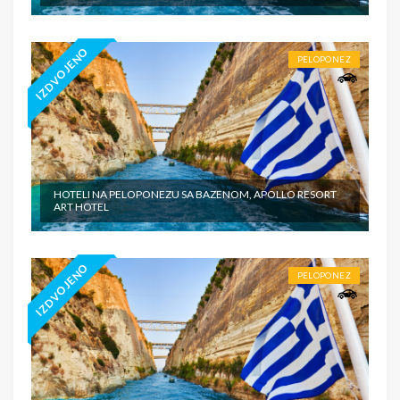
IZDVOJENO
PELOPONEZ
HOTELI NA PELOPONEZU SA BAZENOM, APOLLO RESORT
ART HOTEL
IZDVOJENO
PELOPONEZ