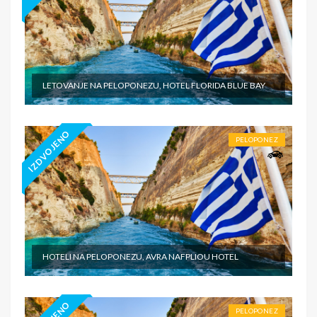
LETOVANJE NA PELOPONEZU, HOTEL FLORIDA BLUE BAY
IZDVOJENO
PELOPONEZ
HOTELI NA PELOPONEZU, AVRA NAFPLIOU HOTEL
PELOPONEZ