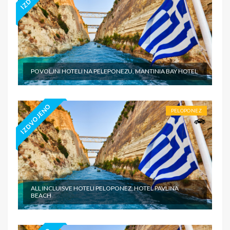
POVOLJNI HOTELI NA PELEPONEZU, MANTINIA BAY HOTEL
IZDVOJENO
PELOPONEZ
ALL INCLUISVE HOTELI PELOPONEZ, HOTEL PAVLINA
BEACH