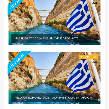
IZDVOJENO
NAFPLIO LETO 2026, THE GROVE SEASIDE HOTEL
IZDVOJENO
PELOPONEZ
PELOPONEZ HOTELI 2026, ANDREWS STUDIOS NAFPLION