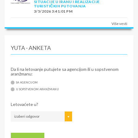
SITUACIJE U IRANU I REALIZACIJE
TURISTIČKIH PUTOVANJA
3/5/2026 3:41:01 PM
Više vesti
YUTA - ANKETA
Da li na letovanje putujete sa agencijom ili u sopstvenom
aranžmanu:
SA AGENCIJOM
U SOPSTVENOM ARANŽMANU
Letovaćete u?
izaberi odgovor