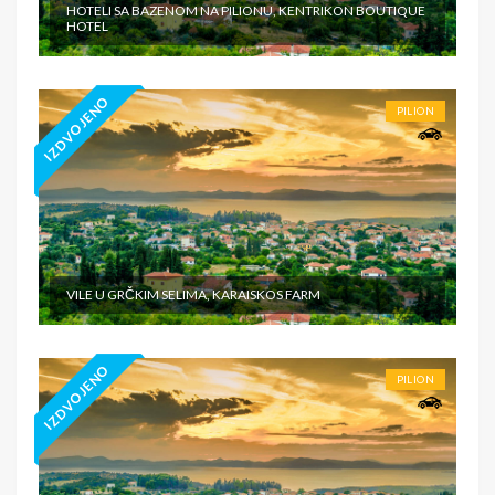
HOTELI SA BAZENOM NA PILIONU, KENTRIKON BOUTIQUE
HOTEL
IZDVOJENO
PILION
VILE U GRČKIM SELIMA, KARAISKOS FARM
IZDVOJENO
PILION