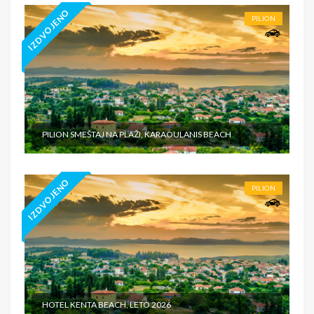
IZDVOJENO
PILION
PILION SMEŠTAJ NA PLAŽI, KARAOULANIS BEACH
IZDVOJENO
PILION
HOTEL KENTA BEACH, LETO 2026