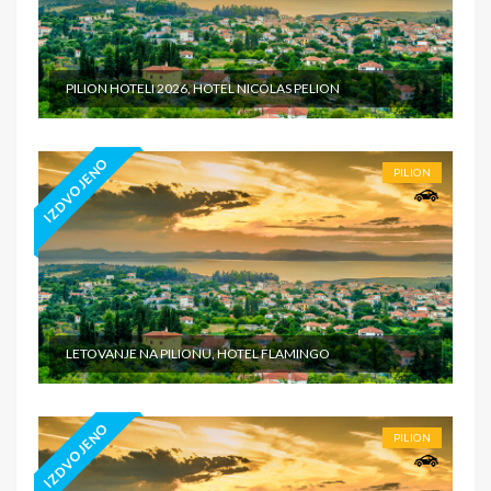
PILION HOTELI 2026, HOTEL NICOLAS PELION
IZDVOJENO
PILION
LETOVANJE NA PILIONU, HOTEL FLAMINGO
IZDVOJENO
PILION