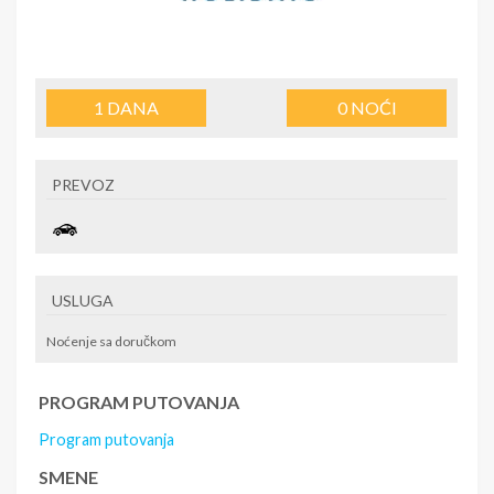
1
DANA
0
NOĆI
PREVOZ
USLUGA
Noćenje sa doručkom
PROGRAM PUTOVANJA
Program putovanja
SMENE