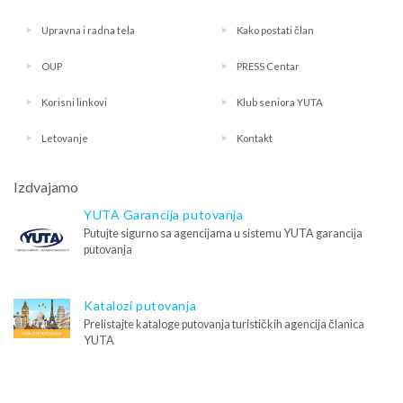
Upravna i radna tela
Kako postati član
OUP
PRESS Centar
Korisni linkovi
Klub seniora YUTA
Letovanje
Kontakt
Izdvajamo
YUTA Garancija putovanja
Putujte sigurno sa agencijama u sistemu YUTA garancija
putovanja
Katalozi putovanja
Prelistajte kataloge putovanja turističkih agencija članica
YUTA