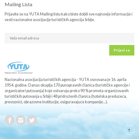
Mailing Lista
Prijavite se na YUTA Mailing listu kako biste dobili sve najnovije informacije i
vesti nacionalne asocijacije turističkih agencija Srbije.
Prijavi se
Nacionalna asocijacija turističkih agencija - YUTA osnovana je 16. aprila
1954. godine. Danas okuplja 170 punopravnih članica (turističke agencije i
organizatori putovanja) koje ostvaruju preko 90 % prometa organizovanih
turističkih putovanja u Srbiji i 48 pridruženih članica (hotelska preduzeća,
prevoznici, obrazovne institucije, osiguravajuće kompanije...).