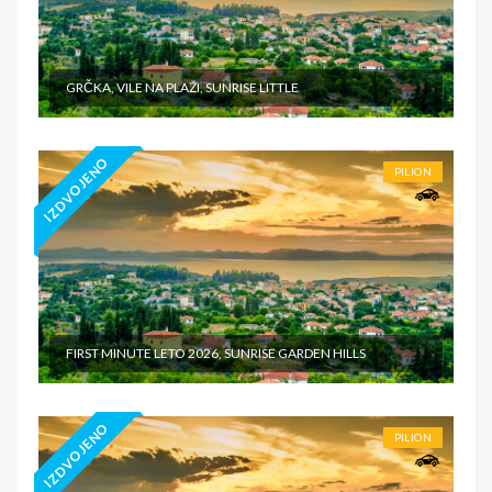
GRČKA, VILE NA PLAŽI, SUNRISE LITTLE
IZDVOJENO
PILION
FIRST MINUTE LETO 2026, SUNRISE GARDEN HILLS
IZDVOJENO
PILION