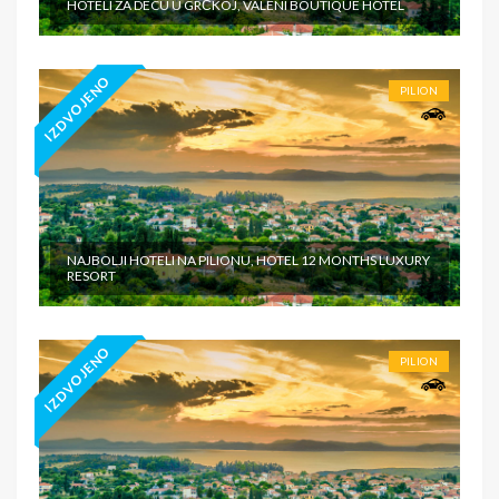
HOTELI ZA DECU U GRČKOJ, VALENI BOUTIQUE HOTEL
IZDVOJENO
PILION
NAJBOLJI HOTELI NA PILIONU, HOTEL 12 MONTHS LUXURY
RESORT
IZDVOJENO
PILION