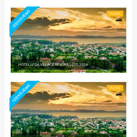
IZDVOJENO
PILION
HOTEL LEDA VILLAGE RESORT, LETO 2026
IZDVOJENO
PILION