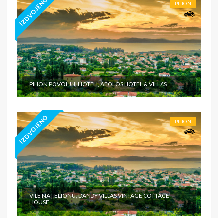
IZDVOJENO
PILION
PILION POVOLJNI HOTELI, AEOLOS HOTEL & VILLAS
IZDVOJENO
PILION
VILE NA PELIONU, DANDY VILLAS VINTAGE COTTAGE
HOUSE