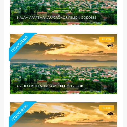
NAJAM APARTMANA U GRČKOJ, PELION GODDESS
IZDVOJENO
PILION
GRČKA HOTELSKI RESORTI, PELION RESORT
IZDVOJENO
PILION