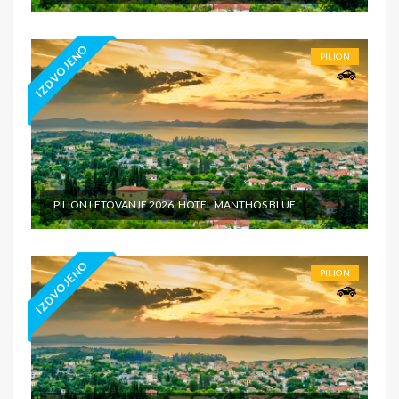
IZDVOJENO
PILION
PILION LETOVANJE 2026, HOTEL MANTHOS BLUE
IZDVOJENO
PILION