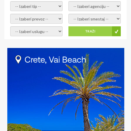
- izaberi tip -
- izaberi agenciju -
- izaberi prevoz -
- Izaberite smestaj -
- Izaberite uslugu -
TRAŽI