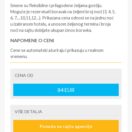
Smene su fleksibilne i prilagođene željama gostiju.
Moguće je rezervisati boravak na željeni broj noći (3, 4, 5,
6, 7,...10,11,12…). Prikazana cena odnosi se na jednu noć
u izabranom hotelu, a unosom željenog termina i broja
noći na sajtu dobijate ukupan iznos boravka.
NAPOMENE O CENI
Cene se automatski ažuriraju i prikazuju u realnom
vremenu.
U CENU JE UKLJUČENO
CENA OD
- rezervisane i potvrđene usluge u izabranoj smeštajnoj
jedinici prema opisu - korišćenje hotelskih sadržaja
prema opisu - uslugu rezervacije - organizaciju
84
EUR
putovanja
U CENU NIJE UKLJUČENO
VIŠE DETALJA
- boravišne takse (naknada za otpornost na klimatsku
krizu) na destinaciji, plaćaju se na recepciji
Ponuda na sajtu agencije
hotela/apartmana za hotele sa 1* i 2* i nekategorisane