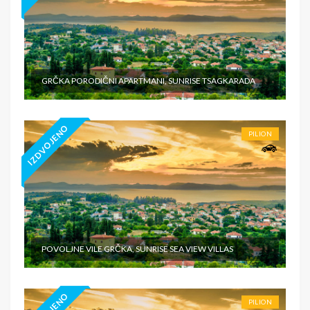
GRČKA PORODIČNI APARTMANI, SUNRISE TSAGKARADA
IZDVOJENO
PILION
POVOLJNE VILE GRČKA, SUNRISE SEA VIEW VILLAS
PILION