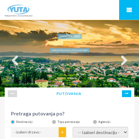
TIARA HOLIDAYS
PILION
NAJBOLJI HOTELI U GRČKOJ, HOTEL ELEANA MARINA
PUTOVANJA
Pretraga putovanja po?
Destinaciji
Tipu putovanja
Agenciji
- izaberi drzavu -
- izaberi destinaciju -