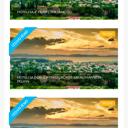
HOTELI SA 4* PILION, THETA HOTEL
IZDVOJENO
PILION
HOTELI SA DORUČKOM U GRČKOJ, SAKALI MANSION
PELION
IZDVOJENO
PILION