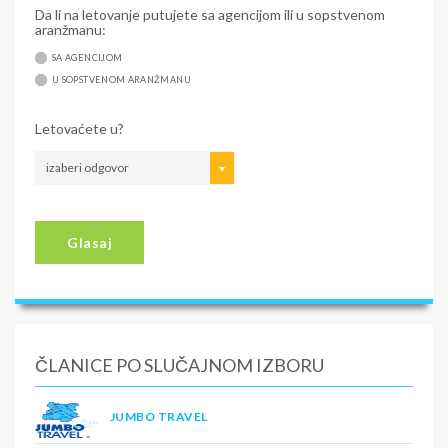
Da li na letovanje putujete sa agencijom ili u sopstvenom
aranžmanu:
SA AGENCIJOM
U SOPSTVENOM ARANŽMANU
Letovaćete u?
izaberi odgovor
Glasaj
ČLANICE PO SLUČAJNOM IZBORU
JUMBO TRAVEL