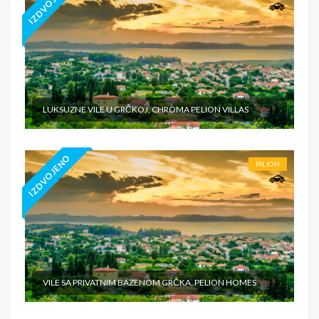
IZDVOJENO
LUKSUZNE VILE U GRČKOJ, CHROMA PELION VILLAS
IZDVOJENO
PILION
VILE SA PRIVATNIM BAZENOM GRČKA, PELION HOMES