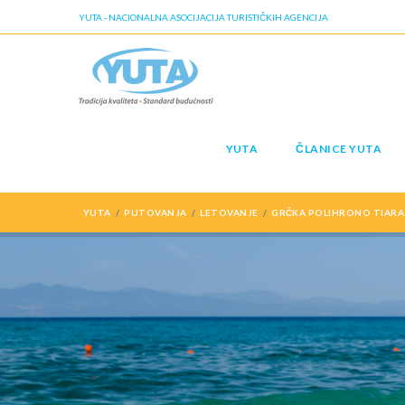
YUTA - NACIONALNA ASOCIJACIJA TURISTIČKIH AGENCIJA
YUTA
ČLANICE YUTA
YUTA
PUTOVANJA
LETOVANJE
GRČKA POLIHRONO TIARA 