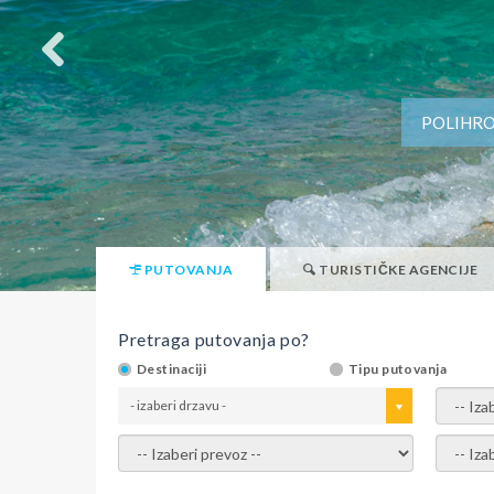
POLIHRO
PUTOVANJA
TURISTIČKE AGENCIJE
Pretraga putovanja po?
Destinaciji
Tipu putovanja
- izaberi drzavu -
- izaber
- izaberi prevoz -
- Izaber