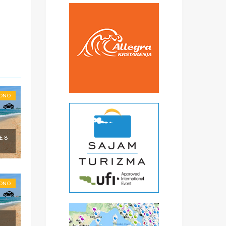
obi,
*
€
čke
a
) -
ise
RONO
E 8
RONO
-