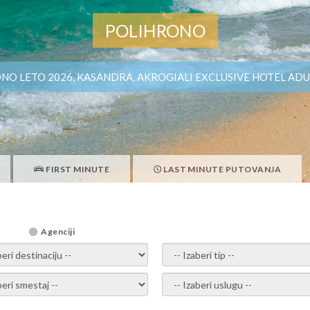
POLIHRONO
NO LETO 2026, KASANDRA, AKROGIALI EXCLUSIVE HOTEL ADU
FIRST MINUTE
LAST MINUTE PUTOVANJA
Agenciji
i destinaciju -
- izaberi tip -
ite smestaj -
- Izaberite uslugu -