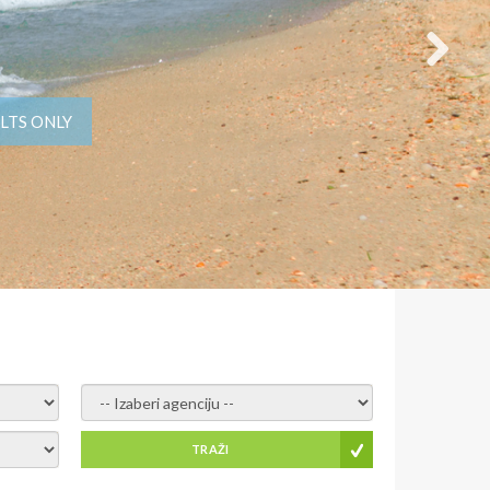
LTS ONLY
- izaberi agenciju -
TRAŽI