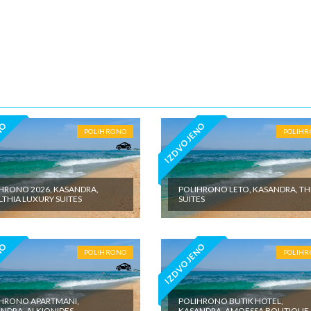
ane iznosi 2€ po sobi, po noćenju za hotele sa 3* iznosi 5€ dnevno po s
ju za hotele sa 4*iznosi 10€ dnevno po sobi, po noćenju za hotele sa 5
5€ dnevno po sobi, po noćenju za samostalan boravak u vilama iznosi 15
o sobi, po noćenju - putno zdravstveno osiguranje. Preporuka turisti
 Tiara Holidaysje da putnik poseduje navedeno osiguranje, uz pokriće z
 - usluge za koje je predviđena doplata na licumesta (parking, baby cot…
ivne izlete po cenovniku našeg inopartnera na konkretnoj destinaciji koj
 valuti domicilne zemlje na licu mesta. - individualne troškove.
NO
IZDVOJENO
POLIHRONO
POLIH
HRONO 2026, KASANDRA,
POLIHRONO LETO, KASANDRA, TH
THIA LUXURY SUITES
SUITES
NO
IZDVOJENO
POLIHRONO
POLIH
HRONO APARTMANI,
POLIHRONO BUTIK HOTEL,
NDRA, ALKIONIDES
KASANDRA, AMOESSA BOUTIQUE 