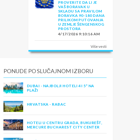
PROVERITE DA LI JE
VAŠ BORAVAK U
SKLADU SA PRAVILOM
BORAVKA 90-180 DANA
PRILIKOM PUTOVANJA
U ZEMLJE ŠENGENSKOG
PROSTORA
4/17/2026 9:10:16 AM
Više vesti
PONUDE PO SLUČAJNOM IZBORU
DUBAI - NAJBOLJI HOTELI 4 I 5* NA
PLAŽI
HRVATSKA - RABAC
HOTELI U CENTRU GRADA, BUKUREŠT,
MERCURE BUCHAREST CITY CENTER