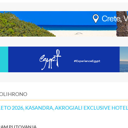
 POLIHRONO
TO 2026, KASANDRA, AKROGIALI EXCLUSIVE HOTE
AM PUTOVANJA