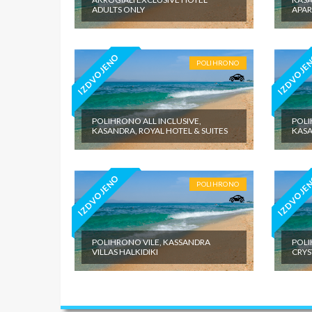
ADULTS ONLY
APA
IZDVOJENO
IZDVOJE
POLIHRONO
POLIHRONO ALL INCLUSIVE,
POLI
KASANDRA, ROYAL HOTEL & SUITES
KASA
IZDVOJENO
IZDVOJE
POLIHRONO
POLIHRONO VILE, KASSANDRA
POLI
VILLAS HALKIDIKI
CRYS