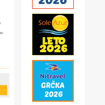
k
u
pan
e
u
ije