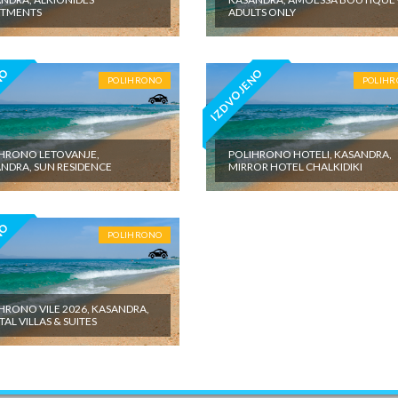
RTMENTS
ADULTS ONLY
NO
IZDVOJENO
POLIHRONO
POLIH
HRONO LETOVANJE,
POLIHRONO HOTELI, KASANDRA,
NDRA, SUN RESIDENCE
MIRROR HOTEL CHALKIDIKI
NO
POLIHRONO
HRONO VILE 2026, KASANDRA,
TAL VILLAS & SUITES