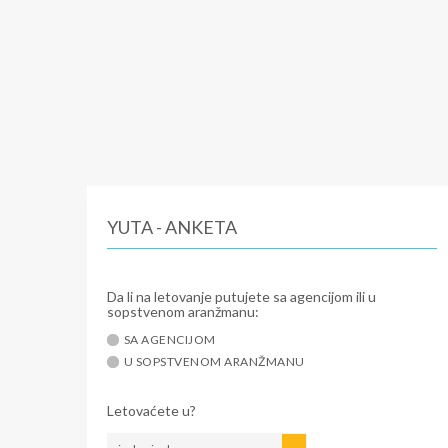
YUTA - ANKETA
Da li na letovanje putujete sa agencijom ili u
sopstvenom aranžmanu:
SA AGENCIJOM
U SOPSTVENOM ARANŽMANU
Letovaćete u?