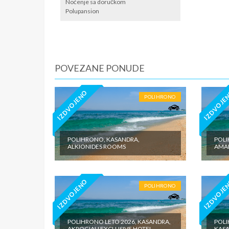
/ apartm
Noćenje sa doručkom
po noćen
Polupansion
iznosi 1
dnevno p
agencije
Covid 19
fakultat
POVEZANE PONUDE
plaćaju u
IZDVOJENO
IZDVOJE
POLIHRONO
POLIHRONO, KASANDRA,
POLI
ALKIONIDES ROOMS
AMAL
IZDVOJENO
IZDVOJE
POLIHRONO
POLIHRONO LETO 2026, KASANDRA,
POLI
AKROGIALI EXCLUSIVE HOTEL
KASA