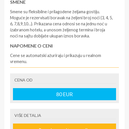
SMENE
Smene su fleksibilne i prilagođene željama gostiju.
Moguće je rezervisati boravak na željeni broj noći (3, 4, 5,
6, 7,8,9,10…). Prikazana cena odnosi se na jednu noć u
izabranom hotelu, a unosom željenog termina i broja
noći na sajtu dobijate ukupan iznos boravka.
NAPOMENE O CENI
Cene se automatski ažuriraju i prikazuju u realnom
vremenu.
U CENU JE UKLJUČENO
CENA OD
- rezervisane i potvrđene usluge u izabranoj smeštajnoj
jedinici prema opisu - korišćenje hotelskih sadržaja
prema opisu - uslugu rezervacije - organizaciju
80
EUR
putovanja.
U CENU NIJE UKLJUČENO
VIŠE DETALJA
- boravišne takse (naknada za otpornost na klimatsku
krizu) na destinaciji, plaćaju se na recepciji