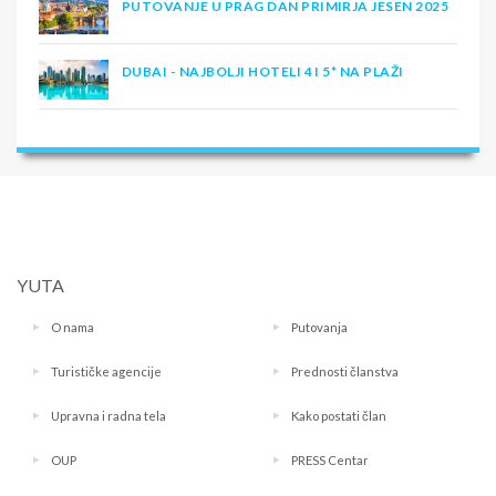
PUTOVANJE U PRAG DAN PRIMIRJA JESEN 2025
DUBAI - NAJBOLJI HOTELI 4 I 5* NA PLAŽI
YUTA
O nama
Putovanja
Turističke agencije
Prednosti članstva
Upravna i radna tela
Kako postati član
OUP
PRESS Centar