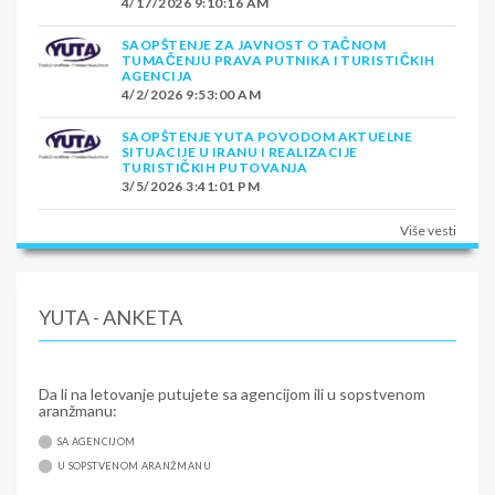
4/17/2026 9:10:16 AM
SAOPŠTENJE ZA JAVNOST O TAČNOM
TUMAČENJU PRAVA PUTNIKA I TURISTIČKIH
AGENCIJA
4/2/2026 9:53:00 AM
SAOPŠTENJE YUTA POVODOM AKTUELNE
SITUACIJE U IRANU I REALIZACIJE
TURISTIČKIH PUTOVANJA
3/5/2026 3:41:01 PM
Više vesti
YUTA - ANKETA
Da li na letovanje putujete sa agencijom ili u sopstvenom
aranžmanu:
SA AGENCIJOM
U SOPSTVENOM ARANŽMANU