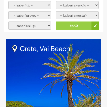
- izaberi tip -
- izaberi agenciju -
- izaberi prevoz -
- Izaberite smestaj -
- Izaberite uslugu -
TRAŽI