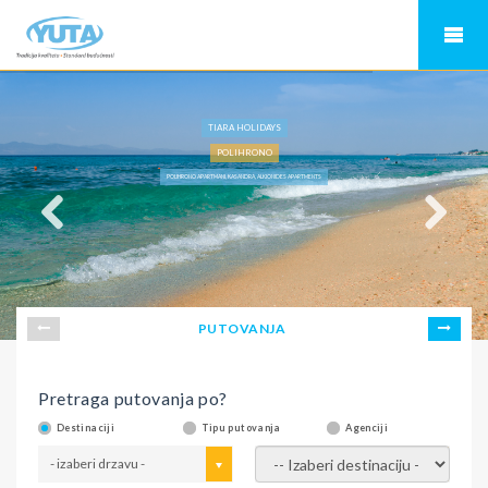
TIARA HOLIDAYS
POLIHRONO
POLIHRONO APARTMANI, KASANDRA, ALKIONIDES APARTMENTS
PUTOVANJA
Pretraga putovanja po?
Destinaciji
Tipu putovanja
Agenciji
- izaberi drzavu -
- izaberi destinaciju -