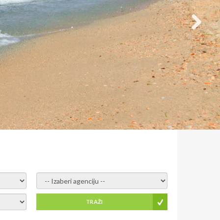
- izaberi agenciju -
TRAŽI