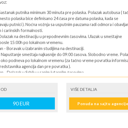
voz:
 Sastanak putnika minimum 30 minuta pre polaska. Polazak autobusa ( ta
mesto polaska bice definisano 24 časa pre datuma polaska, kada se
vaju putnici ). Noćna vožnja sa usputnim pauzama radi odmora i obavlja
 i carinskih formalnosti.
 Dolazak na destinaciju u prepodnevnim časovima. Ulazak u smeštajne
 posle 15:00h po lokalnom vremenu.
an - Boravak u izabranim studijima na destinaciji.
- Napuštanje smeštaja najkasnije do 09:00 časova. Slobodno vreme. Pol
u oko podneva po lokalnom vremenu (za tačno vreme povratka informisa
redstavnika agencija dan pre povratka ).
an - Dolazak u Srbiju u ranim jutarnjim časovima.
ENI prevoz:
 OD
VIŠE DETALJA
Dolazak na destinaciju. Obavezno kontaktirati predstavnika na destinaciji
telefon se nalazi na vuceru koji se preuzima u agenciji ),kako bi putnik
90
EUR
Ponuda na sajtu agencij
formacije o smestaju ( broj sobe, spratnost ). Ulaz u smeštajne jedinice,
:00 časova u određeni tip smeštaja prema uplaćenoj rezervaciji.
 predposlednji dan - boravak na bazi uplaćenih usluga. Slobodno vreme.
i dan. - Napuštanje apartmana/studija najkasnije do 09:00 časova po