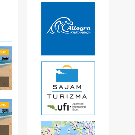
RONO
li
.
RONO
ena