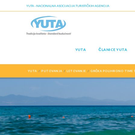
YUTA - NACIONALNA ASOCIJACIJA TURISTIČKIH AGENCIJA
YUTA
ČLANICE YUTA
YUTA
PUTOVANJA
LETOVANJE
GRČKA POLIHRONO TIME T