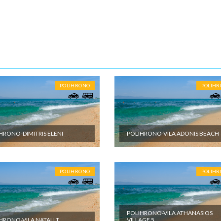
m vremenu.
10-15 noći
ENE O CENI
nute
POLIHRONO
POLIH
U JE UKLJUČENO
et aranžmana obuhvata: - Prevoz turističkim autobusom (visokopodni i
r, audio i video opremljenost, klima, wi-fi) ili sopstvenim prevozom do
 destinacije - Smeštaj na bazi izabranog broja noćenja u izabranom
HRONO-DIMITRIS ELENI
POLIHRONO-VILA ADONIS BEACH
u studijima/apartmanima; - Usluge predstavnika agencije organizatora
a ili inopartnera tokom boravka; - Troškove organizacije i vođstva puta
U NIJE UKLJUČENO
POLIHRONO
POLIH
et aranžmana ne obuhvata: - U cenu nije uračunata boravišna taksa. C
eštajnoj jedinici po danu i plaća se na licu mesta - Međunarodno putno
eno osiguranje; - Korišćenje klima uređaja (cena na upit) - Individualne i
POLIHRONO-VILA ATHANASIOS
oškove putnika, kao i sve ostale usluge koje koristi putnik, a nisu
HRONO-VILA NATALI T
VILLAGE 5