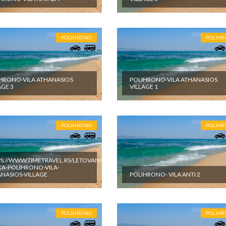
 programom putovanja, a naprave se u toku puta i u toku boravka u
POLIHRONO
POLIH
HRONO-VILA ATHANASIOS
POLIHRONO-VILA ATHANASIOS
AGE 3
VILLAGE 1
POLIHRONO
POLIH
S://WWW.TIMETRAVEL.RS/LETOVANJE-
A-POLIHRONO-VILA-
NASIOS-VILLAGE
POLIHRONO- VILA ANTI 2
POLIHRONO
POLIH