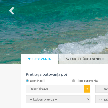
PUTOVANJA
TURISTIČKE AGENCIJE
Pretraga putovanja po?
Destinaciji
Tipu putovanja
- izaberi drzavu -
- izaber
- izaberi prevoz -
- Izaber