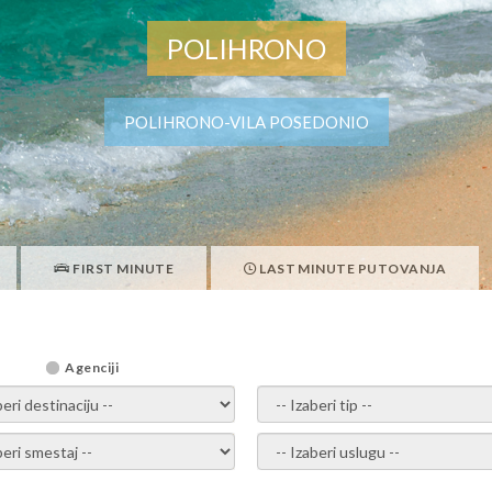
POLIHRONO
POLIHRONO-VILA POSEDONIO
FIRST MINUTE
LAST MINUTE PUTOVANJA
Agenciji
i destinaciju -
- izaberi tip -
ite smestaj -
- Izaberite uslugu -