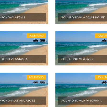
HRONO-VILA FANIS
POLIHRONO-VILA GALINI HOUSE
POLIHRONO
POLIH
HRONO-VILA STASHA
POLIHRONO-VILA SAKIS
POLIHRONO
POLIH
HRONO-VILA KARATASOS 2
POLIHRONO-VILA PANORAMA