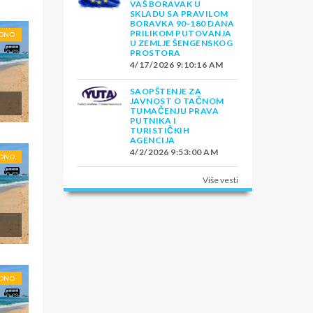
VAŠ BORAVAK U
SKLADU SA PRAVILOM
BORAVKA 90-180 DANA
PRILIKOM PUTOVANJA
RONO
U ZEMLJE ŠENGENSKOG
PROSTORA
4/17/2026 9:10:16 AM
SAOPŠTENJE ZA
JAVNOST O TAČNOM
TUMAČENJU PRAVA
PUTNIKA I
TURISTIČKIH
AGENCIJA
4/2/2026 9:53:00 AM
RONO
Više vesti
RONO