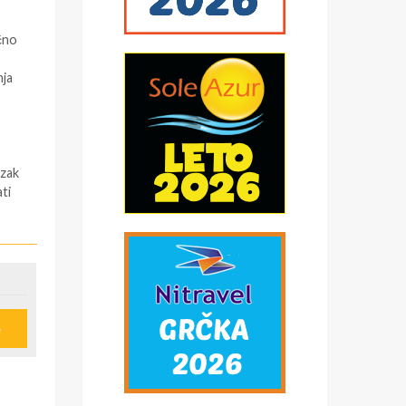
čno
nja
azak
ti
 (
e