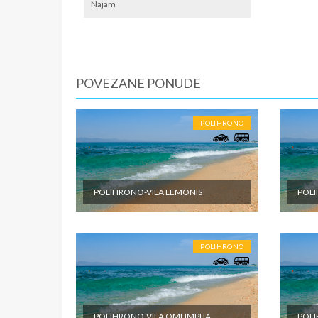
lokalno
Najam
SMENE
Od 7 do 
POVEZANE PONUDE
NAPOM
Fisrt mi
POLIHRONO
U CEN
Cena pak
dabldeke
odabrane
POLIHRONO-VILA LEMONIS
POLI
objektu 
putovanj
U CEN
POLIHRONO
Cena pak
je po sm
zdravstv
ostale tr
POLIHRONO-VILA OMLIMPIJA
POLI