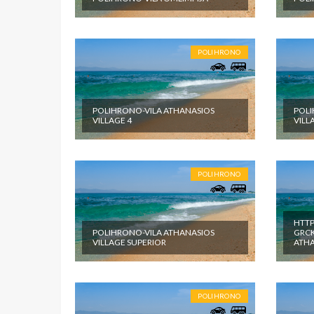
pomenute
objektu.
POLIHRONO
POLIHRONO-VILA ATHANASIOS
POLI
VILLAGE 4
VILL
POLIHRONO
HTTP
POLIHRONO-VILA ATHANASIOS
GRCK
VILLAGE SUPERIOR
ATHA
POLIHRONO