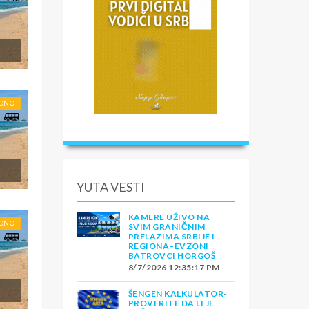
RONO
YUTA VESTI
KAMERE UŽIVO NA
RONO
SVIM GRANIČNIM
PRELAZIMA SRBIJE I
REGIONA–EVZONI
BATROVCI HORGOŠ
8/7/2026 12:35:17 PM
ŠENGEN KALKULATOR-
PROVERITE DA LI JE