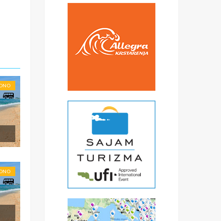
RONO
li
.
RONO
ena