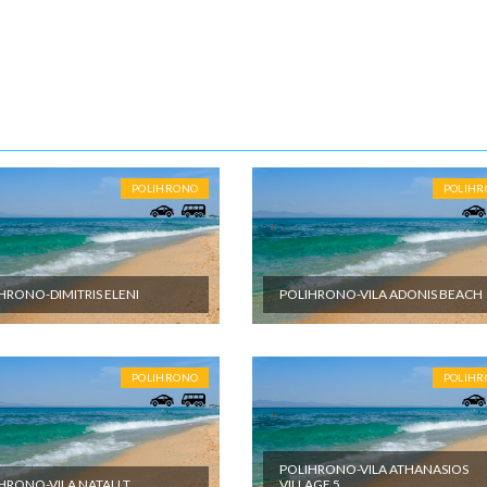
m vremenu.
10-15 noći
ENE O CENI
nute
POLIHRONO
POLIH
U JE UKLJUČENO
et aranžmana obuhvata: - Prevoz turističkim autobusom (visokopodni i
r, audio i video opremljenost, klima, wi-fi) ili sopstvenim prevozom do
 destinacije - Smeštaj na bazi izabranog broja noćenja u izabranom
HRONO-DIMITRIS ELENI
POLIHRONO-VILA ADONIS BEACH
u studijima/apartmanima; - Usluge predstavnika agencije organizatora
a ili inopartnera tokom boravka; - Troškove organizacije i vođstva puta
U NIJE UKLJUČENO
POLIHRONO
POLIH
et aranžmana ne obuhvata: - U cenu nije uračunata boravišna taksa. C
eštajnoj jedinici po danu i plaća se na licu mesta - Međunarodno putno
eno osiguranje; - Korišćenje klima uređaja (cena na upit) - Individualne i
POLIHRONO-VILA ATHANASIOS
oškove putnika, kao i sve ostale usluge koje koristi putnik, a nisu
HRONO-VILA NATALI T
VILLAGE 5