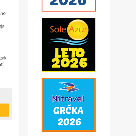
čno
nja
azak
ti
 (
e