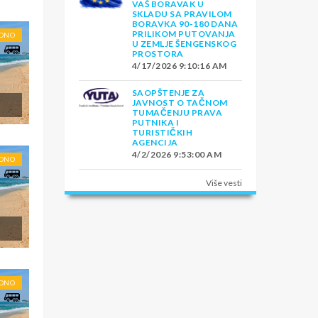
VAŠ BORAVAK U
SKLADU SA PRAVILOM
BORAVKA 90-180 DANA
PRILIKOM PUTOVANJA
RONO
U ZEMLJE ŠENGENSKOG
PROSTORA
4/17/2026 9:10:16 AM
SAOPŠTENJE ZA
JAVNOST O TAČNOM
TUMAČENJU PRAVA
PUTNIKA I
TURISTIČKIH
AGENCIJA
4/2/2026 9:53:00 AM
RONO
Više vesti
RONO