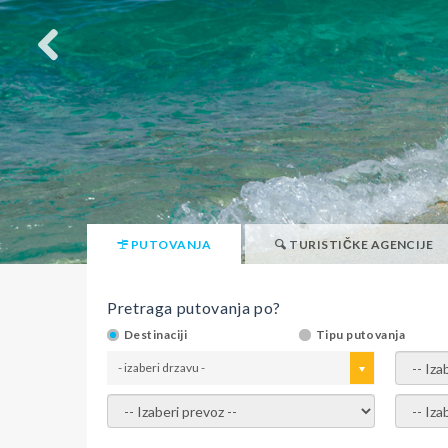
PUTOVANJA
TURISTIČKE AGENCIJE
Pretraga putovanja po?
Destinaciji
Tipu putovanja
- izaberi drzavu -
- izaber
- izaberi prevoz -
- Izaber