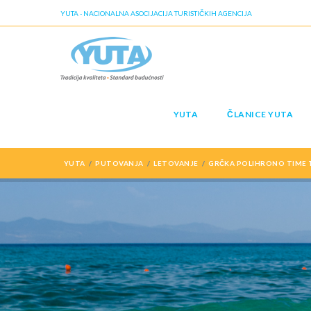
YUTA - NACIONALNA ASOCIJACIJA TURISTIČKIH AGENCIJA
YUTA
ČLANICE YUTA
YUTA
PUTOVANJA
LETOVANJE
GRČKA POLIHRONO TIME T