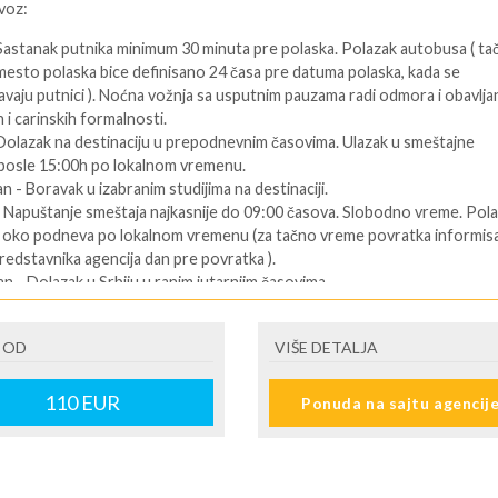
voz:
 Sastanak putnika minimum 30 minuta pre polaska. Polazak autobusa ( ta
mesto polaska bice definisano 24 časa pre datuma polaska, kada se
vaju putnici ). Noćna vožnja sa usputnim pauzama radi odmora i obavlja
 i carinskih formalnosti.
 Dolazak na destinaciju u prepodnevnim časovima. Ulazak u smeštajne
 posle 15:00h po lokalnom vremenu.
an - Boravak u izabranim studijima na destinaciji.
- Napuštanje smeštaja najkasnije do 09:00 časova. Slobodno vreme. Pol
u oko podneva po lokalnom vremenu (za tačno vreme povratka informisa
redstavnika agencija dan pre povratka ).
an - Dolazak u Srbiju u ranim jutarnjim časovima.
ENI prevoz:
 OD
VIŠE DETALJA
Dolazak na destinaciju. Obavezno kontaktirati predstavnika na destinaciji
telefon se nalazi na vuceru koji se preuzima u agenciji ),kako bi putnik
110
EUR
Ponuda na sajtu agencij
formacije o smestaju ( broj sobe, spratnost ). Ulaz u smeštajne jedinice,
:00 časova u određeni tip smeštaja prema uplaćenoj rezervaciji.
 predposlednji dan - boravak na bazi uplaćenih usluga. Slobodno vreme.
i dan. - Napuštanje apartmana/studija najkasnije do 09:00 časova po