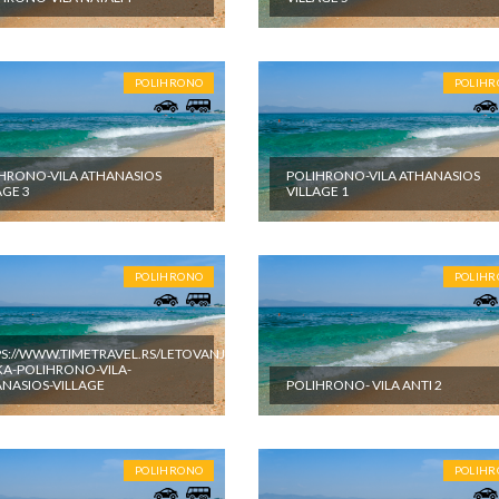
 programom putovanja, a naprave se u toku puta i u toku boravka u
POLIHRONO
POLIH
HRONO-VILA ATHANASIOS
POLIHRONO-VILA ATHANASIOS
AGE 3
VILLAGE 1
POLIHRONO
POLIH
S://WWW.TIMETRAVEL.RS/LETOVANJE-
A-POLIHRONO-VILA-
NASIOS-VILLAGE
POLIHRONO- VILA ANTI 2
POLIHRONO
POLIH