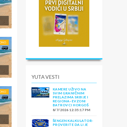
RONO
YUTA VESTI
KAMERE UŽIVO NA
RONO
SVIM GRANIČNIM
PRELAZIMA SRBIJE I
REGIONA–EVZONI
BATROVCI HORGOŠ
8/7/2026 12:35:17 PM
ŠENGEN KALKULATOR-
PROVERITE DA LI JE