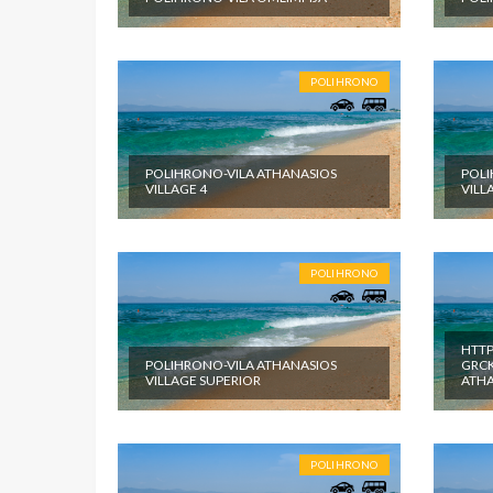
pomenute
objektu.
POLIHRONO
POLIHRONO-VILA ATHANASIOS
POLI
VILLAGE 4
VILL
POLIHRONO
HTTP
POLIHRONO-VILA ATHANASIOS
GRCK
VILLAGE SUPERIOR
ATHA
POLIHRONO