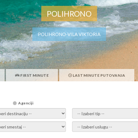
POLIHRONO
POLIHRONO-VILA VIKTORIA
FIRST MINUTE
LAST MINUTE PUTOVANJA
Agenciji
i destinaciju -
- izaberi tip -
ite smestaj -
- Izaberite uslugu -