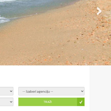
- izaberi agenciju -
TRAŽI