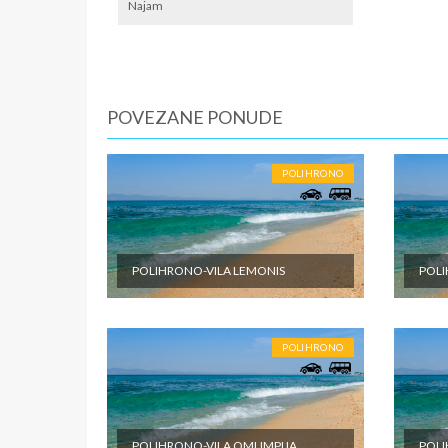
lokalno
Najam
SMENE
Od 7 do 
POVEZANE PONUDE
NAPOM
Fisrt mi
POLIHRONO
U CEN
Cena pak
dabldeke
odabrane
POLIHRONO-VILA LEMONIS
POLI
objektu 
putovanj
U CEN
POLIHRONO
Cena pak
je po sm
zdravstv
ostale tr
POLIHRONO-VILA OMLIMPIJA
POLI