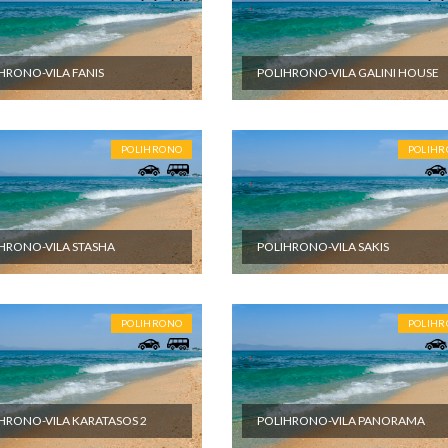
HRONO-VILA FANIS
POLIHRONO-VILA GALINI HOUSE
POLIHRONO
POLIH
HRONO-VILA STASHA
POLIHRONO-VILA SAKIS
POLIHRONO
POLIH
HRONO-VILA KARATASOS 2
POLIHRONO-VILA PANORAMA