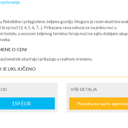
 putovanja
 fleksibilne i prilagođene željama gostiju. Moguće je rezervisati borava
i broj noći (3, 4, 5, 6, 7…). Prikazana cena odnosi se na jednu noć u
m hotelu, a unosom željenog termina i broja noći na sajtu dobijate uku
ravka.
ENE O CENI
automatski ažuriraju i prikazuju u realnom vremenu.
U JE UKLJUČENO
isane i potvrđene usluge u izabranoj smeštajnoj jedinici prema opisu -
je hotelskih sadržaja prema opisu - uslugu rezervacije - organizaciju
 OD
VIŠE DETALJA
ja
U NIJE UKLJUČENO
159
EUR
Ponuda na sajtu agencij
šne takse (naknada za otpornost na klimatsku krizu) na destinaciji, plaćaj
cepciji hotela/apartmana za hotele sa 1* i 2* i nekategorisane sobe /stud
ane iznosi 2€ po sobi, po noćenju za hotele sa 3* iznosi 5€ dnevno po s
ju za hotele sa 4*iznosi 10€ dnevno po sobi, po noćenju za hotele sa 5