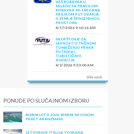
VAŠ BORAVAK U
SKLADU SA PRAVILOM
BORAVKA 90-180 DANA
PRILIKOM PUTOVANJA
U ZEMLJE ŠENGENSKOG
PROSTORA
4/17/2026 9:10:16 AM
SAOPŠTENJE ZA
JAVNOST O TAČNOM
TUMAČENJU PRAVA
PUTNIKA I
TURISTIČKIH
AGENCIJA
4/2/2026 9:53:00 AM
Više vesti
PONUDE PO SLUČAJNOM IZBORU
RIMINI LETO 2026, RIMINI AVIONOM
PAKET ARANZMANI
LETOVANJE ITALIJA TOSKANA