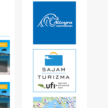
€
ke
a
) -
ise
NIJA
NIJA