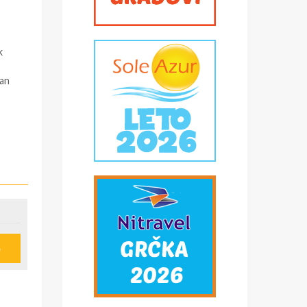
k
pan
e
u
ije
obi,
*