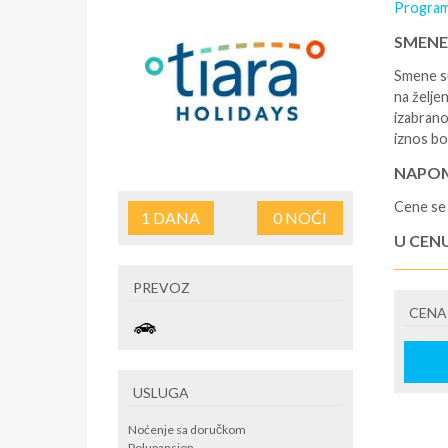
Program
SMENE
Smene su
na željen
izabrano
iznos bo
NAPOM
Cene se 
1
DANA
0
NOĆI
U CEN
- rezerv
PREVOZ
korišćen
CENA
putovan
U CEN
- boravi
USLUGA
se na re
/ apartm
Noćenje sa doručkom
po noćen
Polupansion