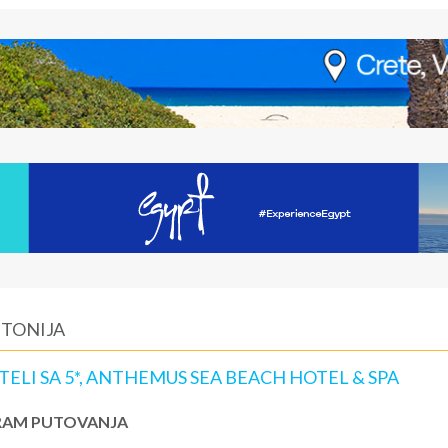
ITONIJA
TELI SA 5*, ANTHEMUS SEA BEACH HOTEL & SPA
AM PUTOVANJA