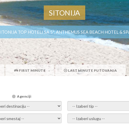
SITONIJA
SITONIJA TOP HOTELI SA 5*, ANTHEMUS SEA BEACH HOTEL & SP
FIRST MINUTE
LAST MINUTE PUTOVANJA
Agenciji
i destinaciju -
- izaberi tip -
ite smestaj -
- Izaberite uslugu -