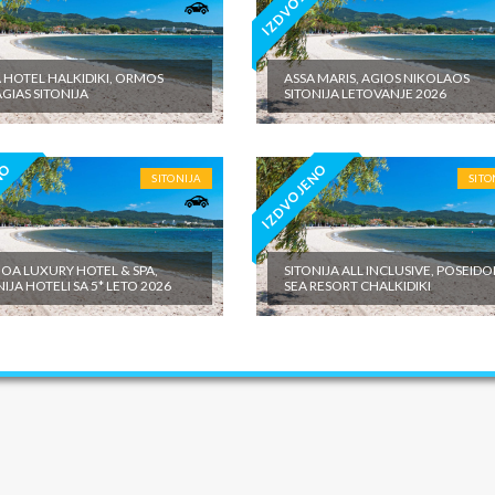
NO
IZDVOJENO
 HOTEL HALKIDIKI, ORMOS
ASSA MARIS, AGIOS NIKOLAOS
GIAS SITONIJA
SITONIJA LETOVANJE 2026
NO
IZDVOJENO
SITONIJA
SITO
A LUXURY HOTEL & SPA,
SITONIJA ALL INCLUSIVE, POSEID
NIJA HOTELI SA 5* LETO 2026
SEA RESORT CHALKIDIKI