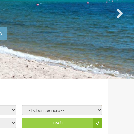
A
- izaberi agenciju -
TRAŽI