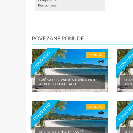
Pun pansion
iznosi 1
dnevno p
agencije
Covid 19
fakultat
plaćaju u
POVEZANE PONUDE
IZDVOJENO
IZDVOJE
SITONIJA
GRČKA LETOVANJE SITONIJA, HOTEL
SITO
ACROTEL ELEA BEACH
ANN
IZDVOJENO
IZDVOJE
SITONIJA
SITONIJA TOP HOTELI SA 5*,
SITO