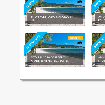
IZDVOJENO
IZDVOJE
SITONIJA LETO 2026, ANGELOS
AVRA
HOTEL
PANA
IZDVOJENO
IZDVOJE
SITONIJA
SITONIJA 2026, DESPOTIKO
AMMO
APARTMENT HOTEL & SUITES
SITO