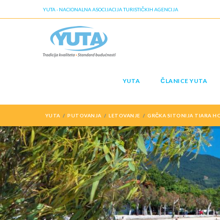
YUTA - NACIONALNA ASOCIJACIJA TURISTIČKIH AGENCIJA
YUTA
ČLANICE YUTA
YUTA
PUTOVANJA
LETOVANJE
GRČKA SITONIJA TIARA HO