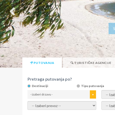
PUTOVANJA
TURISTIČKE AGENCIJE
Pretraga putovanja po?
Destinaciji
Tipu putovanja
- izaberi drzavu -
- izaber
- izaberi prevoz -
- Izaber