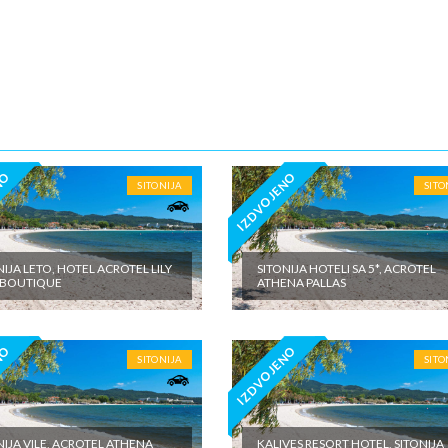
5€ dnevno po sobi, po noćenju za samostalan boravak u vilama iznosi 15
o sobi, po noćenju putno zdravstveno osiguranje. Preporuka turistič
 Tiara Holidaysje da putnik poseduje navedeno osiguranje, uz pokriće z
 - usluge za koje je predviđena doplata na licumesta (parking, baby cot…
ivne izlete po cenovniku našeg inopartnera na konkretnoj destinaciji koj
 valuti domicilne zemlje na licu mesta. - individualne troškove
NO
IZDVOJENO
SITONIJA
SITO
NIJA LETO, HOTEL ACROTEL LILY
SITONIJA HOTELI SA 5*, ACROTEL
 BOUTIQUE
ATHENA PALLAS
NO
IZDVOJENO
SITONIJA
SITO
NIJA VILE, ACROTEL ATHENA
KALIVES RESORT HOTEL, SITONIJA