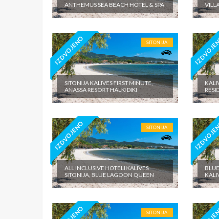
ANTHEMUS SEA BEACH HOTEL & SPA
VILL
IZDVOJENO
IZDVOJE
SITONIJA
SITONIJA KALIVES FIRST MINUTE,
KALI
ANASSA RESORT HALKIDIKI
RESI
IZDVOJENO
IZDVOJE
SITONIJA
ALL INCLUSIVE HOTELI KALIVES
BLUE
SITONIJA, BLUE LAGOON QUEEN
KALI
SITONIJA