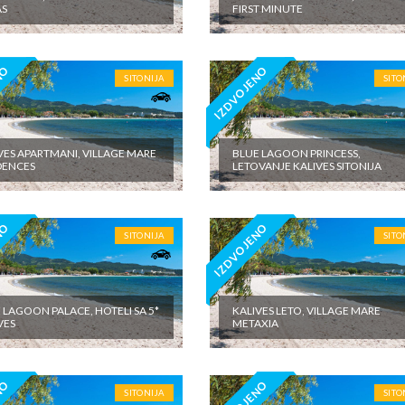
AS
FIRST MINUTE
NO
IZDVOJENO
SITONIJA
SITO
VES APARTMANI, VILLAGE MARE
BLUE LAGOON PRINCESS,
DENCES
LETOVANJE KALIVES SITONIJA
NO
IZDVOJENO
SITONIJA
SITO
 LAGOON PALACE, HOTELI SA 5*
KALIVES LETO, VILLAGE MARE
VES
METAXIA
SITONIJA
SITO