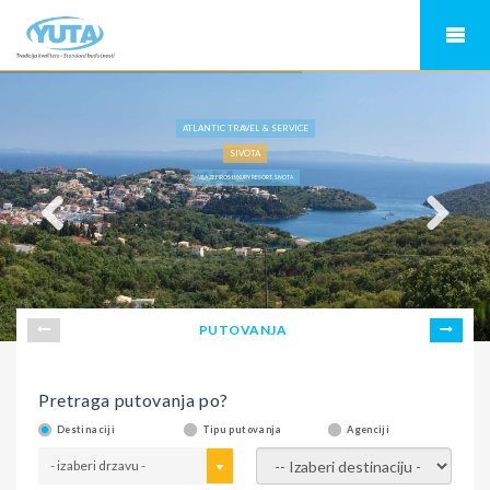
ATLANTIC TRAVEL & SERVICE
SIVOTA
VILA ZEFIROS LUXURY RESORT, SIVOTA
PUTOVANJA
Pretraga putovanja po?
Destinaciji
Tipu putovanja
Agenciji
- izaberi drzavu -
- izaberi destinaciju -