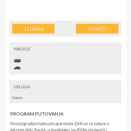
11
DANA
10
NOĆI
PREVOZ
USLUGA
Najam
PROGRAM PUTOVANJA
Novoizgradjeni luksuzni apartmani Zefiros se nalaze u
mirnom delu Sivote, u maslinjaku, na 850m od mesta i