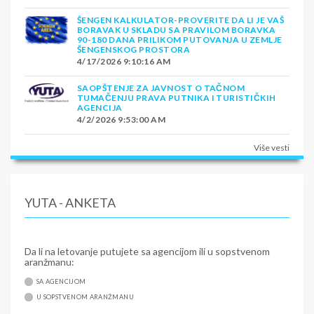
ŠENGEN KALKULATOR-PROVERITE DA LI JE VAŠ
BORAVAK U SKLADU SA PRAVILOM BORAVKA
90-180 DANA PRILIKOM PUTOVANJA U ZEMLJE
ŠENGENSKOG PROSTORA
4/17/2026 9:10:16 AM
SAOPŠTENJE ZA JAVNOST O TAČNOM
TUMAČENJU PRAVA PUTNIKA I TURISTIČKIH
AGENCIJA
4/2/2026 9:53:00 AM
Više vesti
YUTA - ANKETA
Da li na letovanje putujete sa agencijom ili u sopstvenom
aranžmanu:
SA AGENCIJOM
U SOPSTVENOM ARANŽMANU