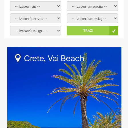
- izaberi tip -
- izaberi agenciju -
- izaberi prevoz -
- Izaberite smestaj -
- Izaberite uslugu -
TRAŽI