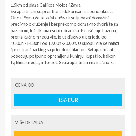
1,5km od plaža Gallikos Molos i Zavia.
Svi apartmani su prostrani i dekorisani sa puno ukusa.
Ono u čemu će te zaista uživati su ljubazni domaćini,
predivno okruženje i besprekorno održavno dvorište sa
bazenom, ležaljkama i suncobranima. Korišćenje bazena,
prema kućnom redu vile, je usključivo u periodu od
10.00h -14.30h i od 17.00h-20.00h. U sklopu vile se nalazi
i prostrani parking sa prirodnim hladom. Svi apartmani
poseduju potpuno opremljenu kuhinju, kupatilo, balkon,
tv, klima uredjaj, internet. Svaki apartman ima mašinu za
veš, a neki od njih jos i fen, peglu, toster, kuvalo za vodu i
aparat za kafu.
Tip smeštaja:
CENA OD
1/4 apartman - br.1 u jednoj prostoriji je kuhinja i dva
kreveta (sofe) (dimenzija 190cm*90cm) , u drugoj
156
EUR
prostoriji jedan bračni ležaj.
1/4 apartman - br.2 u jednoj prostoriji je kuhinja i sofa na
razvlačenje u bračni ležaj (dimenzija 190cm*140cm), u
drugoj prostoriji jedan bračni ležaj.
VIŠE DETALJA
1/4 mezoneta - u donjem nivou je dnevni boravak sa
kuhinjom i sofa na razvlačenje, a na spratu je spavaća