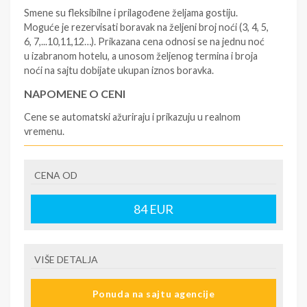
Smene su fleksibilne i prilagođene željama gostiju.
Moguće je rezervisati boravak na željeni broj noći (3, 4, 5,
6, 7,...10,11,12…). Prikazana cena odnosi se na jednu noć
u izabranom hotelu, a unosom željenog termina i broja
noći na sajtu dobijate ukupan iznos boravka.
NAPOMENE O CENI
Cene se automatski ažuriraju i prikazuju u realnom
vremenu.
U CENU JE UKLJUČENO
CENA OD
- rezervisane i potvrđene usluge u izabranoj smeštajnoj
jedinici prema opisu - korišćenje hotelskih sadržaja
prema opisu - uslugu rezervacije - organizaciju
84
EUR
putovanja
U CENU NIJE UKLJUČENO
VIŠE DETALJA
- boravišne takse (naknada za otpornost na klimatsku
krizu) na destinaciji, plaćaju se na recepciji
Ponuda na sajtu agencije
hotela/apartmana za hotele sa 1* i 2* i nekategorisane