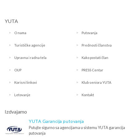
YUTA
O nama
Putovanja
Turističke agencije
Prednosti članstva
Upravna i radna tela
Kako postati član
OUP
PRESS Centar
Korisni linkovi
Klub seniora YUTA
Letovanje
Kontakt
Izdvajamo
YUTA Garancija putovanja
Putujte sigurno sa agencijama u sistemu YUTA garancija
putovanja