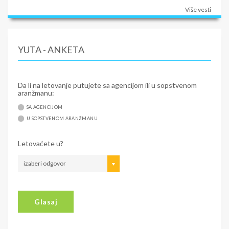
Više vesti
YUTA - ANKETA
Da li na letovanje putujete sa agencijom ili u sopstvenom
aranžmanu:
SA AGENCIJOM
U SOPSTVENOM ARANŽMANU
Letovaćete u?
izaberi odgovor
Glasaj