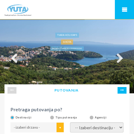
TIARA HOLIDAYS
SIVOTA
SIVOTRA LETOVANJE 2026, DELPHIN ROOMS
PUTOVANJA
Pretraga putovanja po?
Destinaciji
Tipu putovanja
Agenciji
- izaberi drzavu -
- izaberi destinaciju -