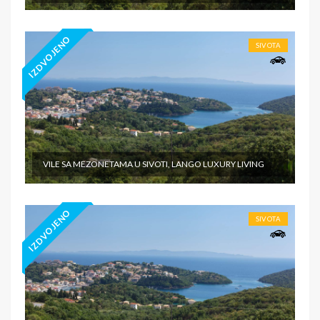
IZDVOJENO
SIVOTA
VILE SA MEZONETAMA U SIVOTI, LANGO LUXURY LIVING
IZDVOJENO
SIVOTA