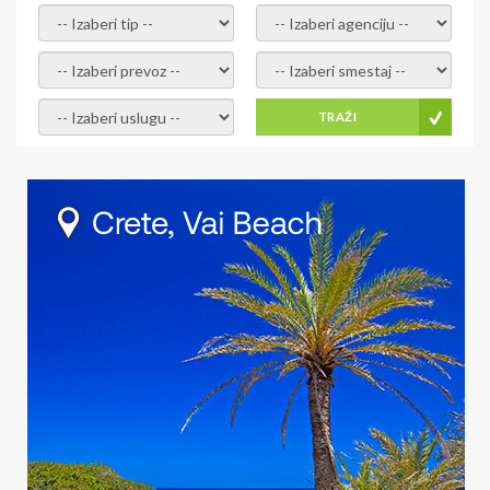
- izaberi tip -
- izaberi agenciju -
- izaberi prevoz -
- Izaberite smestaj -
- Izaberite uslugu -
TRAŽI