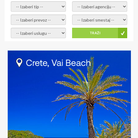
- izaberi tip -
- izaberi agenciju -
- izaberi prevoz -
- Izaberite smestaj -
- Izaberite uslugu -
TRAŽI