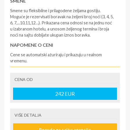
SMENE
Smene su fleksibilne i prilagođene željama gostiju.
Moguće je rezervisati boravak na željeni broj noći (3, 4, 5,
6, 7,...10,11,12…). Prikazana cena odnosi se na jednu noć
u izabranom hotelu, a unosom željenog termina i broja
noći na sajtu dobijate ukupan iznos boravka.
NAPOMENE O CENI
Cene se automatski ažuriraju i prikazuju u realnom
vremenu.
U CENU JE UKLJUČENO
CENA OD
- rezervisane i potvrđene usluge u izabranoj smeštajnoj
jedinici prema opisu - korišćenje hotelskih sadržaja
prema opisu - uslugu rezervacije - organizaciju
242
EUR
putovanja
U CENU NIJE UKLJUČENO
VIŠE DETALJA
- boravišne takse (naknada za otpornost na klimatsku
krizu) na destinaciji, plaćaju se na recepciji
Ponuda na sajtu agencije