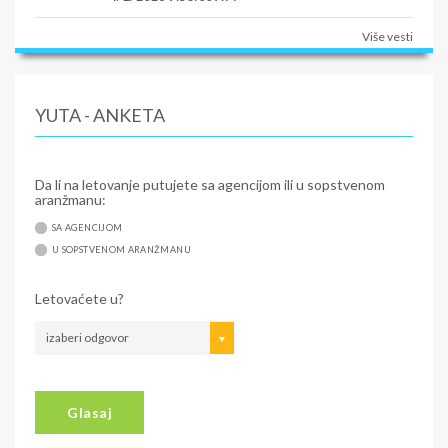
Više vesti
YUTA - ANKETA
Da li na letovanje putujete sa agencijom ili u sopstvenom
aranžmanu:
SA AGENCIJOM
U SOPSTVENOM ARANŽMANU
Letovaćete u?
izaberi odgovor
Glasaj