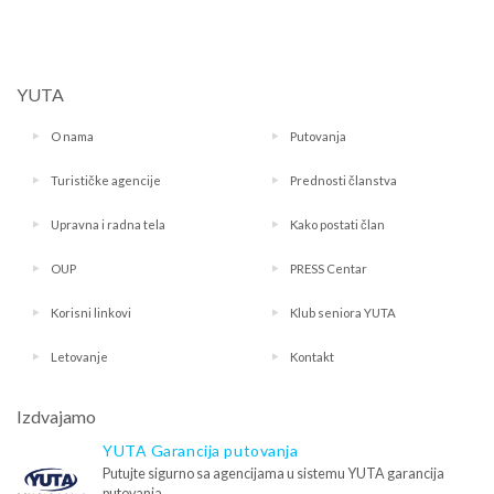
YUTA
O nama
Putovanja
Turističke agencije
Prednosti članstva
Upravna i radna tela
Kako postati član
OUP
PRESS Centar
Korisni linkovi
Klub seniora YUTA
Letovanje
Kontakt
Izdvajamo
YUTA Garancija putovanja
Putujte sigurno sa agencijama u sistemu YUTA garancija
putovanja