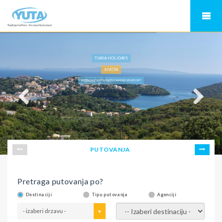
TIARA HOLIDAYS
SIVOTA
HOTELI SA 5* SIVOTA, SIVOTA DIAMOND SPA RESORT
PUTOVANJA
Pretraga putovanja po?
Destinaciji
Tipu putovanja
Agenciji
- izaberi drzavu -
- izaberi destinaciju -