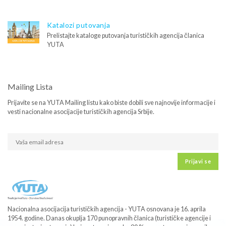
Katalozi putovanja
Prelistajte kataloge putovanja turističkih agencija članica
YUTA
Mailing Lista
Prijavite se na YUTA Mailing listu kako biste dobili sve najnovije informacije i
vesti nacionalne asocijacije turističkih agencija Srbije.
Prijavi se
Nacionalna asocijacija turističkih agencija - YUTA osnovana je 16. aprila
1954. godine. Danas okuplja 170 punopravnih članica (turističke agencije i