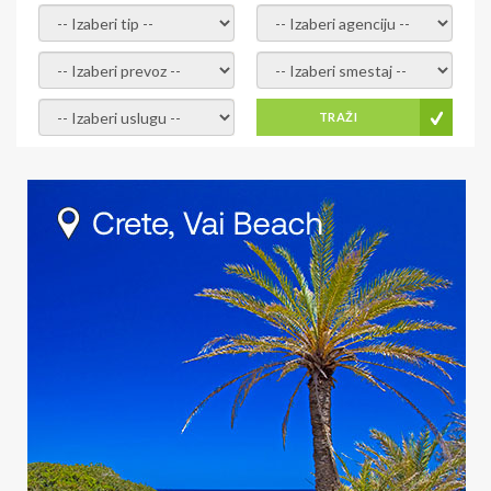
- izaberi tip -
- izaberi agenciju -
- izaberi prevoz -
- Izaberite smestaj -
- Izaberite uslugu -
TRAŽI