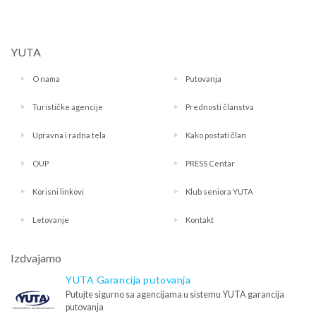
YUTA
O nama
Putovanja
Turističke agencije
Prednosti članstva
Upravna i radna tela
Kako postati član
OUP
PRESS Centar
Korisni linkovi
Klub seniora YUTA
Letovanje
Kontakt
Izdvajamo
YUTA Garancija putovanja
Putujte sigurno sa agencijama u sistemu YUTA garancija
putovanja