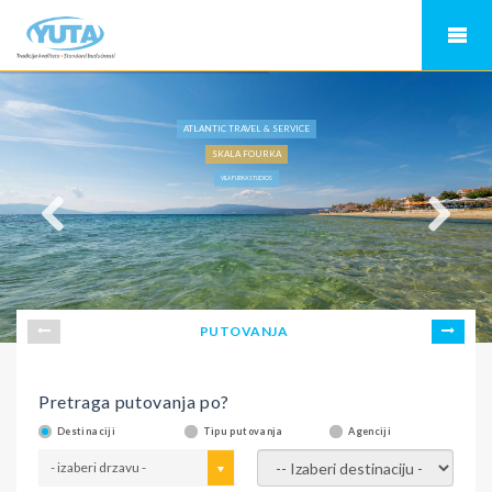
ATLANTIC TRAVEL & SERVICE
SKALA FOURKA
VILA FURKA STUDIOS
PUTOVANJA
Pretraga putovanja po?
Destinaciji
Tipu putovanja
Agenciji
- izaberi drzavu -
- izaberi destinaciju -