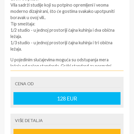
Vila sadrži studije koji su potpino opremljeni i veoma
moderno dizajnirani, što će gostima svakako upotpuniti
boravak u ovoj vili..
Tip smeštaja:
1/2 studio - u jednoj prostoriji čajna kuhinja i dva obična
ležaja.
1/3 studio - u jednoj prostoriji čajna kuhinja i tri obična
ležaja.
U pojedinim slučajevima moguća su odstupanja mera
ležaja od našeg standarda. Grčki standard za normalni
ležaj je 185cm-200cm sa 75-90cm, a bračni ležaj (dve
osobe) 185–200cm sa 120–155cm.
CENA OD
Korišćenje klima uređaja, WI-FI interneta i peškira -
BESPLATNO.
128
EUR
GPS KOORDINATE: 39°59'58.1"N 23°23'02.4"E
SMENE
VIŠE DETALJA
22.05.29.09.