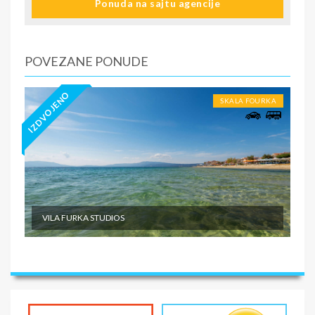
Ponuda na sajtu agencije
NAPOMENE O CENI
U CENU JE UKLJUČENO
U CENU NIJE UKLJUČENO
POVEZANE PONUDE
IZDVOJENO
SKALA FOURKA
VILA FURKA STUDIOS