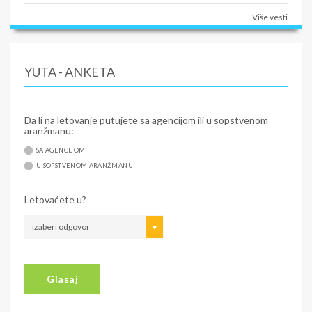
Više vesti
YUTA - ANKETA
Da li na letovanje putujete sa agencijom ili u sopstvenom
aranžmanu:
SA AGENCIJOM
U SOPSTVENOM ARANŽMANU
Letovaćete u?
izaberi odgovor
Glasaj