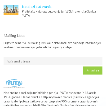
Katalozi putovanja
Prelistajte kataloge putovanja turističkih agencija članica
YUTA
Mailing Lista
Prijavite se na YUTA Mailing listu kako biste dobili sve najnovije informacije i
vesti nacionalne asocijacije turističkih agencija Srbije.
Prijavi se
Nacionalna asocijacija turističkih agencija - YUTA osnovana je 16. aprila
1954. godine. Danas okuplja 170 punopravnih članica (turističke agencije i
organizatori putovanja) koje ostvaruju preko 90 % prometa organizovanih
turističkih putovanja u Srbiji i 48 pridruženih članica (hotelska preduzeća,