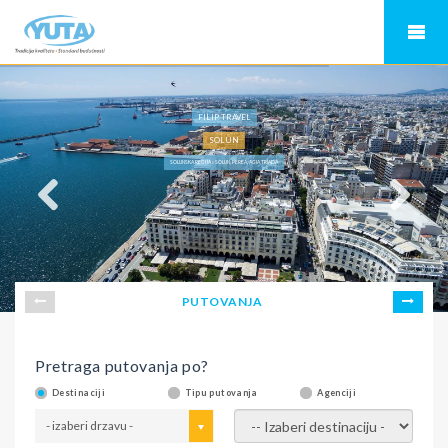
FILIP TRAVEL
SOLUN
SOLUNSKA REGIJA » SOLUN, PEREA, AGIA TRIADA
PUTOVANJA
Pretraga putovanja po?
Destinaciji
Tipu putovanja
Agenciji
- izaberi drzavu -
- izaberi destinaciju -