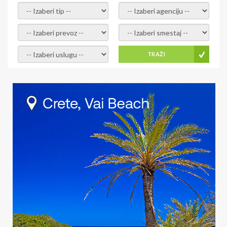
- izaberi tip -
- izaberi agenciju -
- izaberi prevoz -
- Izaberite smestaj -
- Izaberite uslugu -
TRAŽI