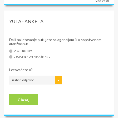
Više vesti
YUTA - ANKETA
Da li na letovanje putujete sa agencijom ili u sopstvenom
aranžmanu:
SA AGENCIJOM
U SOPSTVENOM ARANŽMANU
Letovaćete u?
izaberi odgovor
Glasaj