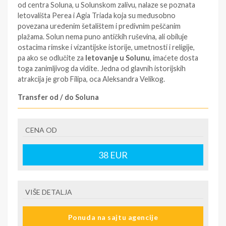
od centra Soluna, u Solunskom zalivu, nalaze se poznata
letovališta Perea i Agia Triada koja su međusobno
povezana uređenim šetalištem i predivnim peščanim
plažama. Solun nema puno antičkih ruševina, ali obiluje
ostacima rimske i vizantijske istorije, umetnosti i religije,
pa ako se odlučite za
letovanje u Solunu
, imaćete dosta
toga zanimljivog da vidite. Jedna od glavnih istorijskih
atrakcija je grob Filipa, oca Aleksandra Velikog.
Transfer od / do Soluna
Obezbedili smo vam transfer do aerodroma u Solunu
kao i od aerodroma do Hotela. Cenovnik možete
CENA OD
pogledati
https://www.filiptravel.rs/sr/location/solun
38
EUR
Pogledajte našu celokupnu ponudu za
letovanje u
Grčkoj
, kao i kvalitetan, a
povoljan apartmanski smeštaj
.
SMENE
VIŠE DETALJA
NAPOMENE O CENI
U CENU JE UKLJUČENO
Ponuda na sajtu agencije