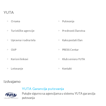
YUTA
O nama
Putovanja
Turističke agencije
Prednosti članstva
Upravna i radna tela
Kako postati član
OUP
PRESS Centar
Korisni linkovi
Klub seniora YUTA
Letovanje
Kontakt
Izdvajamo
YUTA Garancija putovanja
Putujte sigurno sa agencijama u sistemu YUTA garancija
putovanja