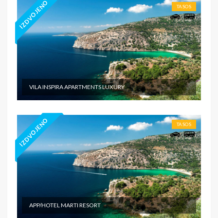
IZDVOJENO
TASOS
VILA INSPIRA APARTMENTS LUXURY
IZDVOJENO
TASOS
APP/HOTEL MARTI RESORT