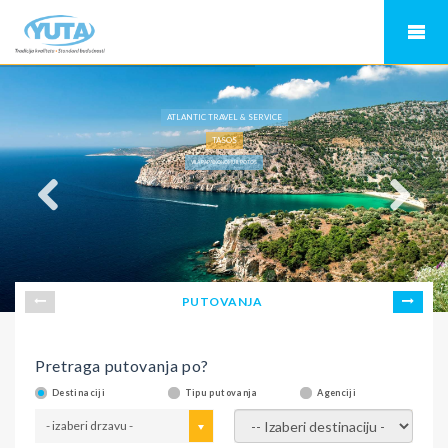
ATLANTIC TRAVEL & SERVICE
TASOS
VILA PAPAIKONOMU II, POTOS
PUTOVANJA
Pretraga putovanja po?
Destinaciji
Tipu putovanja
Agenciji
- izaberi drzavu -
- izaberi destinaciju -