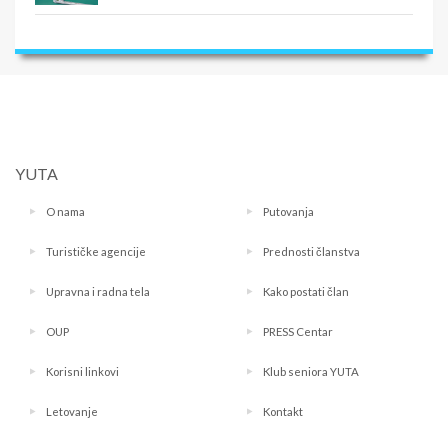
YUTA
O nama
Putovanja
Turističke agencije
Prednosti članstva
Upravna i radna tela
Kako postati član
OUP
PRESS Centar
Korisni linkovi
Klub seniora YUTA
Letovanje
Kontakt