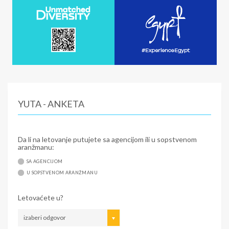
YUTA - ANKETA
Da li na letovanje putujete sa agencijom ili u sopstvenom
aranžmanu:
SA AGENCIJOM
U SOPSTVENOM ARANŽMANU
Letovaćete u?
izaberi odgovor