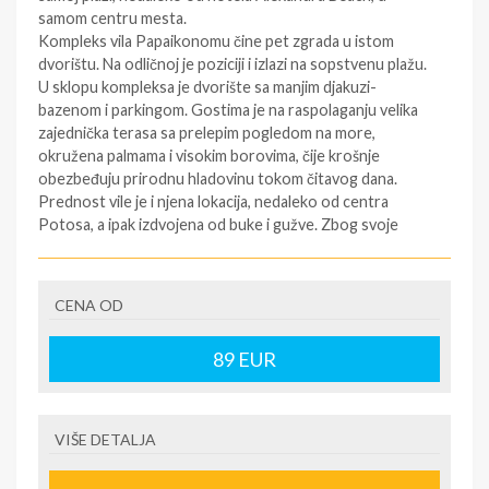
samom centru mesta.
Kompleks vila Papaikonomu čine pet zgrada u istom
dvorištu. Na odličnoj je poziciji i izlazi na sopstvenu plažu.
U sklopu kompleksa je dvorište sa manjim djakuzi-
bazenom i parkingom. Gostima je na raspolaganju velika
zajednička terasa sa prelepim pogledom na more,
okružena palmama i visokim borovima, čije krošnje
obezbeđuju prirodnu hladovinu tokom čitavog dana.
Prednost vile je i njena lokacija, nedaleko od centra
Potosa, a ipak izdvojena od buke i gužve. Zbog svoje
pozicije, samog ambijenta i različite strukture smeštajnih
jedinica, pogodna je za sve strukture gostiju, kako za
parove, tako i za porodice sa decom. Iz našeg
CENA OD
dugogodišnjeg iskustva u prodaji ovog kompleksa,
možemo slobodno da tvrdimo, da je ovo jedan od
89
EUR
najboljih objekata apartmanskog tipa na Tasosu. Ovo
mišljenje mogu da potvrde i naši mnogobrojni,
višegodišnji, zadovoljni turisti.
Za goste vile Papaikonomu koji žele da koriste parking,
VIŠE DETALJA
mora se unapred rezervisati u agenciji, jer je broj parking
mesta ograničen. Cena parkinga je 7€ dnevno i plaća se