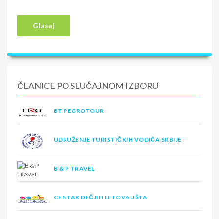
Glasaj
ČLANICE PO SLUČAJNOM IZBORU
BT PEGROTOUR
UDRUŽENJE TURISTIČKIH VODIČA SRBIJE
B & P TRAVEL
CENTAR DEČJIH LETOVALIŠTA