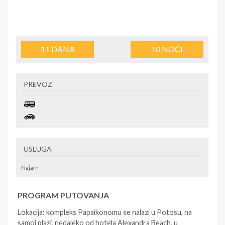
11
DANA
10
NOĆI
PREVOZ
USLUGA
Najam
PROGRAM PUTOVANJA
Lokacija: kompleks Papaikonomu se nalazi u Potosu, na
samoj plaži, nedaleko od hotela Alexandra Beach, u