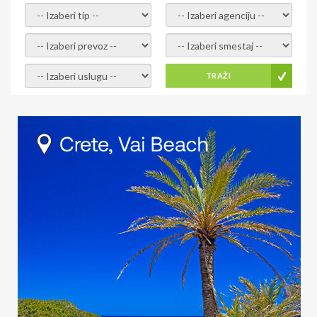
- izaberi tip -
- izaberi agenciju -
- izaberi prevoz -
- Izaberite smestaj -
- Izaberite uslugu -
TRAŽI