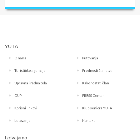
YUTA
O nama
Putovanja
Turističke agencije
Prednosti članstva
Upravna i radna tela
Kako postati član
OUP
PRESS Centar
Korisni linkovi
Klub seniora YUTA
Letovanje
Kontakt
Izdvajamo