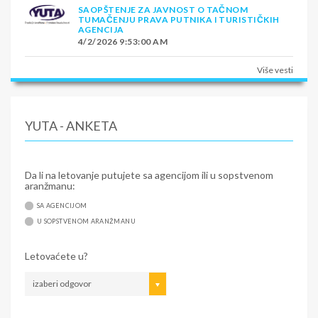
SAOPŠTENJE ZA JAVNOST O TAČNOM
TUMAČENJU PRAVA PUTNIKA I TURISTIČKIH
AGENCIJA
4/2/2026 9:53:00 AM
Više vesti
YUTA - ANKETA
Da li na letovanje putujete sa agencijom ili u sopstvenom
aranžmanu:
SA AGENCIJOM
U SOPSTVENOM ARANŽMANU
Letovaćete u?
izaberi odgovor