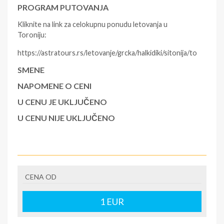
PROGRAM PUTOVANJA
Kliknite na link za celokupnu ponudu letovanja u
Toroniju:
https://astratours.rs/letovanje/grcka/halkidiki/sitonija/toroni.htm
SMENE
NAPOMENE O CENI
U CENU JE UKLJUČENO
U CENU NIJE UKLJUČENO
CENA OD
1
EUR