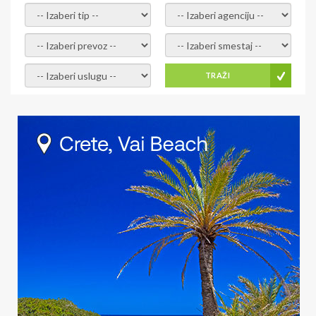
- izaberi tip -
- izaberi agenciju -
- izaberi prevoz -
- Izaberite smestaj -
- Izaberite uslugu -
TRAŽI