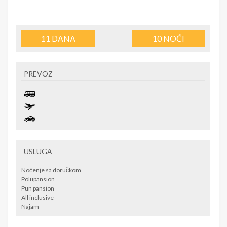
11
DANA
10
NOĆI
PREVOZ
USLUGA
Noćenje sa doručkom
Polupansion
Pun pansion
All inclusive
Najam