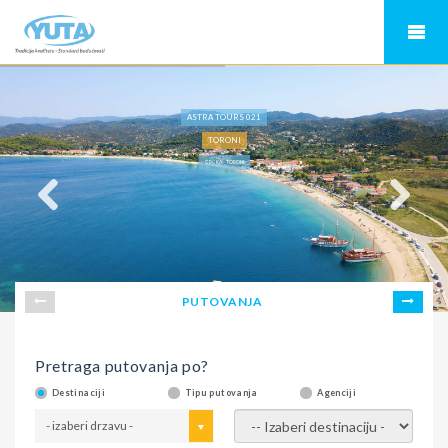
ASTRA TOURS 021
TORONI
GRČKA - TORONI
PUTOVANJA
Pretraga putovanja po?
Destinaciji
Tipu putovanja
Agenciji
- izaberi drzavu -
- izaberi destinaciju -