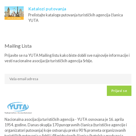
Katalozi putovanja
Prelistajte kataloge putovanja turističkih agencija članica
YUTA
Mailing Lista
Prijavite se na YUTA Mailing listu kako biste dobili sve najnovije informacije i
vesti nacionalne asocijacije turističkih agencija Srbije.
Prijavi se
Nacionalna asocijacija turističkih agencija - YUTA osnovana je 16. aprila
1954. godine. Danas okuplja 170 punopravnih članica (turističke agencije i
organizatori putovanja) koje ostvaruju preko 90 % prometa organizovanih
turističkih putovanja u Srbiji i 48 pridruženih članica (hotelska preduzeća,