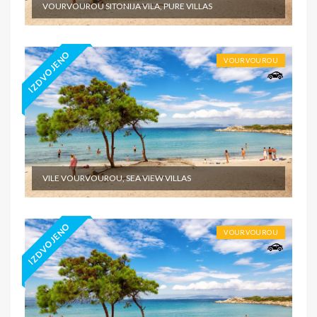
VOURVOUROU SITONIJA VILA, PURE VILLAS
IZDVOJENO
VOURVOUROU
VILE VOURVOUROU, SEA VIEW VILLAS
IZDVOJENO
VOURVOUROU