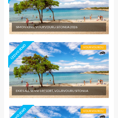
SIMON KING, VOURVOURU SITONIJA 2026
IZDVOJENO
VOURVOUROU
EKIES ALL SENSES RESORT, VOURVOURU SITONIJA
IZDVOJENO
VOURVOUROU