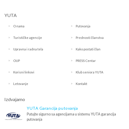
YUTA
O nama
Putovanja
Turističke agencije
Prednosti članstva
Upravna i radna tela
Kako postati član
OUP
PRESS Centar
Korisni linkovi
Klub seniora YUTA
Letovanje
Kontakt
Izdvajamo
YUTA Garancija putovanja
Putujte sigurno sa agencijama u sistemu YUTA garancija
putovanja