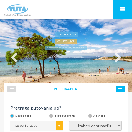
TIARA HOLIDAYS
VOURVOUROU
VOURVOUROU LETOVANJE 2026 VILE, CHRISA LUXURY VILLA
PUTOVANJA
Pretraga putovanja po?
Destinaciji
Tipu putovanja
Agenciji
- izaberi drzavu -
- izaberi destinaciju -