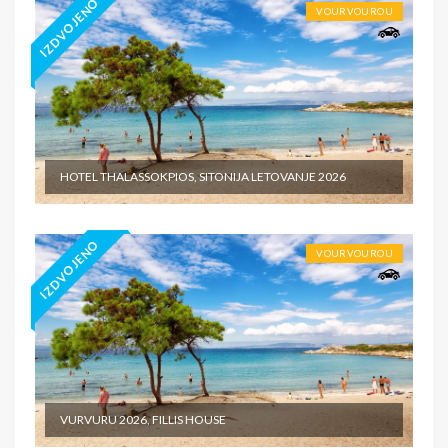
IZDVOJENO
VOURVOUROU
HOTEL THALASSOKPIOS, SITONIJA LETOVANJE 2026
IZDVOJENO
VOURVOUROU
VURVURU 2026, FILLIS HOUSE