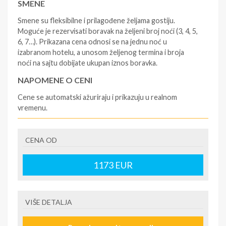
SMENE
Smene su fleksibilne i prilagođene željama gostiju.
Moguće je rezervisati boravak na željeni broj noći (3, 4, 5,
6, 7…). Prikazana cena odnosi se na jednu noć u
izabranom hotelu, a unosom željenog termina i broja
noći na sajtu dobijate ukupan iznos boravka.
NAPOMENE O CENI
Cene se automatski ažuriraju i prikazuju u realnom
vremenu.
U CENU JE UKLJUČENO
CENA OD
- rezervisane i potvrđene usluge u izabranoj smeštajnoj
jedinici prema opisu - korišćenje hotelskih sadržaja
prema opisu - uslugu rezervacije - organizaciju
1173
EUR
putovanja
U CENU NIJE UKLJUČENO
VIŠE DETALJA
- boravišne takse (naknada za otpornost na klimatsku
krizu) na destinaciji, plaćaju se na recepciji