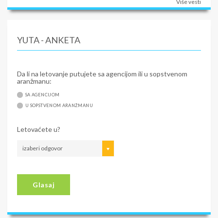
Više vesti
YUTA - ANKETA
Da li na letovanje putujete sa agencijom ili u sopstvenom
aranžmanu:
SA AGENCIJOM
U SOPSTVENOM ARANŽMANU
Letovaćete u?
izaberi odgovor
Glasaj