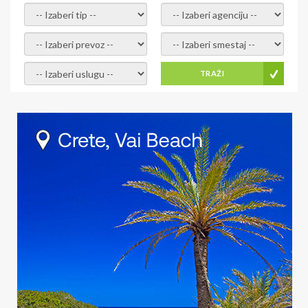
- izaberi tip -
- izaberi agenciju -
- izaberi prevoz -
- Izaberite smestaj -
- Izaberite uslugu -
TRAŽI