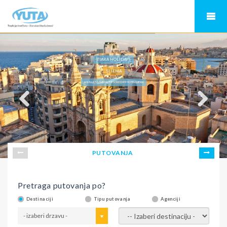
TIARA HOLIDAYS
SLIEMA
MALTA LETO, SLIEMA, THE LONDONER HOTEL SLIEMA
PUTOVANJA
Pretraga putovanja po?
Destinaciji
Tipu putovanja
Agenciji
- izaberi drzavu -
- izaberi destinaciju -