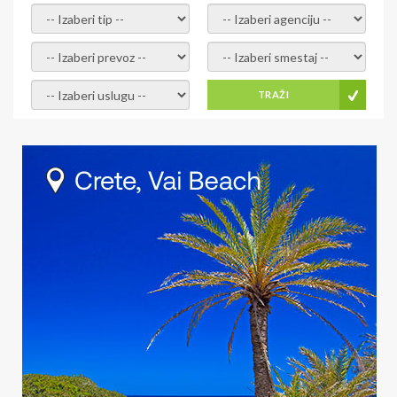
- izaberi tip -
- izaberi agenciju -
- izaberi prevoz -
- Izaberite smestaj -
- Izaberite uslugu -
TRAŽI