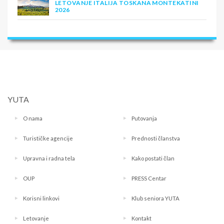
LETOVANJE ITALIJA TOSKANA MONTEKATINI
2026
YUTA
O nama
Putovanja
Turističke agencije
Prednosti članstva
Upravna i radna tela
Kako postati član
OUP
PRESS Centar
Korisni linkovi
Klub seniora YUTA
Letovanje
Kontakt