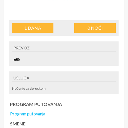
1
DANA
0
NOĆI
PREVOZ
USLUGA
Noćenje sa doručkom
PROGRAM PUTOVANJA
Program putovanja
SMENE