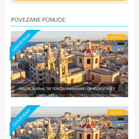
Tiara Holidaysje da putnik poseduje navedeno
osiguranje, - usluge za koje je predviđena doplata na
licumesta (parking, baby cot…) - individualne troškove
POVEZANE PONUDE
IZDVOJENO
SLIEMA
MALTA, SLIEMA, TA' TEREZA IN MANWEL DIMECH STREET
IZDVOJENO
SLIEMA