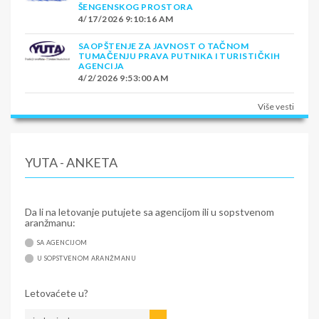
ŠENGENSKOG PROSTORA
4/17/2026 9:10:16 AM
SAOPŠTENJE ZA JAVNOST O TAČNOM
TUMAČENJU PRAVA PUTNIKA I TURISTIČKIH
AGENCIJA
4/2/2026 9:53:00 AM
Više vesti
YUTA - ANKETA
Da li na letovanje putujete sa agencijom ili u sopstvenom
aranžmanu:
SA AGENCIJOM
U SOPSTVENOM ARANŽMANU
Letovaćete u?