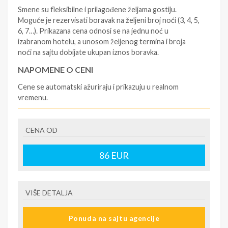
Smene su fleksibilne i prilagođene željama gostiju.
Moguće je rezervisati boravak na željeni broj noći (3, 4, 5,
6, 7…). Prikazana cena odnosi se na jednu noć u
izabranom hotelu, a unosom željenog termina i broja
noći na sajtu dobijate ukupan iznos boravka.
NAPOMENE O CENI
Cene se automatski ažuriraju i prikazuju u realnom
vremenu.
U CENU JE UKLJUČENO
CENA OD
- rezervisane i potvrđene usluge u izabranoj smeštajnoj
jedinici prema opisu - korišćenje hotelskih sadržaja
prema opisu - uslugu rezervacije - organizaciju
86
EUR
putovanja
U CENU NIJE UKLJUČENO
VIŠE DETALJA
- boravišne takse na destinaciji, plaćaju se na recepciji
hotela/apartmana - prevoz do i sa destinacije -putno
Ponuda na sajtu agencije
zdravstveno osiguranje. Preporuka turističke agencije