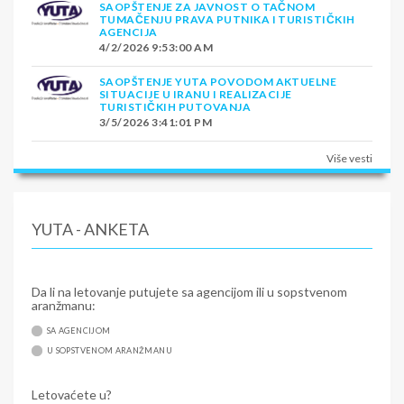
SAOPŠTENJE ZA JAVNOST O TAČNOM
TUMAČENJU PRAVA PUTNIKA I TURISTIČKIH
AGENCIJA
4/2/2026 9:53:00 AM
SAOPŠTENJE YUTA POVODOM AKTUELNE
SITUACIJE U IRANU I REALIZACIJE
TURISTIČKIH PUTOVANJA
3/5/2026 3:41:01 PM
Više vesti
YUTA - ANKETA
Da li na letovanje putujete sa agencijom ili u sopstvenom
aranžmanu:
SA AGENCIJOM
U SOPSTVENOM ARANŽMANU
Letovaćete u?