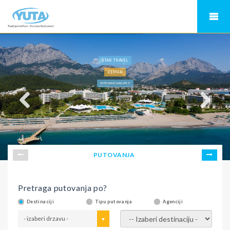
STAR TRAVEL
KEMER
HOTEL RIXOS SUNGATE 5*
PUTOVANJA
Pretraga putovanja po?
Destinaciji
Tipu putovanja
Agenciji
- izaberi drzavu -
- izaberi destinaciju -