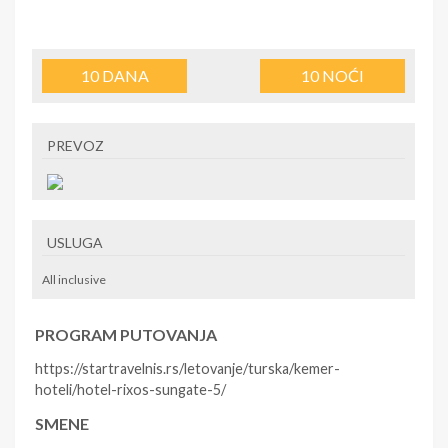
10
DANA
10
NOĆI
PREVOZ
USLUGA
All inclusive
PROGRAM PUTOVANJA
https://startravelnis.rs/letovanje/turska/kemer-
hoteli/hotel-rixos-sungate-5/
SMENE