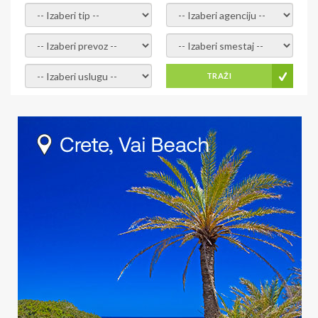
- izaberi tip -
- izaberi agenciju -
- izaberi prevoz -
- Izaberite smestaj -
- Izaberite uslugu -
TRAŽI