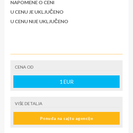
NAPOMENE O CENI
U CENU JE UKLJUČENO
U CENU NIJE UKLJUČENO
CENA OD
1
EUR
VIŠE DETALJA
Ponuda na sajtu agencije