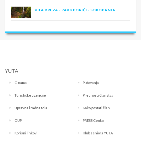
VILA BREZA - PARK BORIĆI - SOKOBANJA
YUTA
O nama
Putovanja
Turističke agencije
Prednosti članstva
Upravna i radna tela
Kako postati član
OUP
PRESS Centar
Korisni linkovi
Klub seniora YUTA