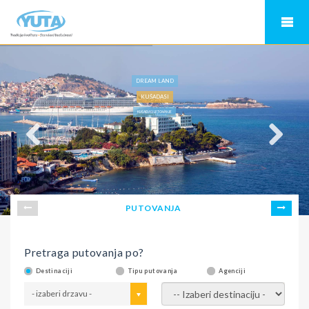
DREAM LAND
KUŠADASI
KUŠADASI LETOVANJE
PUTOVANJA
Pretraga putovanja po?
Destinaciji
Tipu putovanja
Agenciji
- izaberi drzavu -
- izaberi destinaciju -