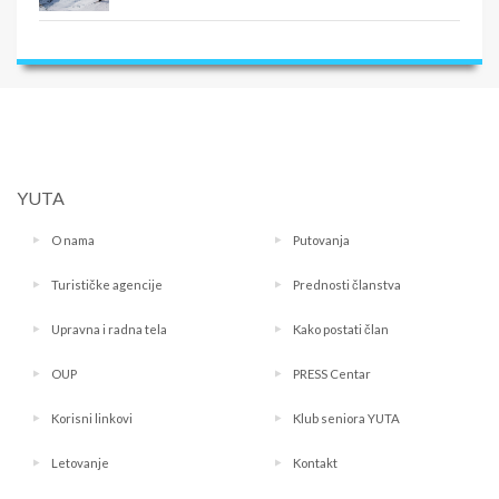
YUTA
O nama
Putovanja
Turističke agencije
Prednosti članstva
Upravna i radna tela
Kako postati član
OUP
PRESS Centar
Korisni linkovi
Klub seniora YUTA
Letovanje
Kontakt