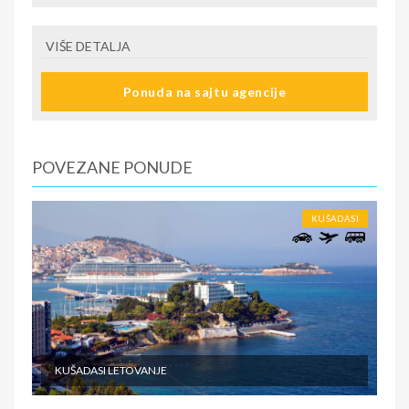
VIŠE DETALJA
Ponuda na sajtu agencije
POVEZANE PONUDE
KUŠADASI
KUŠADASI LETOVANJE