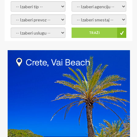
- izaberi tip -
- izaberi agenciju -
- izaberi prevoz -
- Izaberite smestaj -
- Izaberite uslugu -
TRAŽI