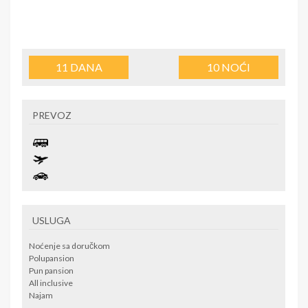
11
DANA
10
NOĆI
PREVOZ
USLUGA
Noćenje sa doručkom
Polupansion
Pun pansion
All inclusive
Najam