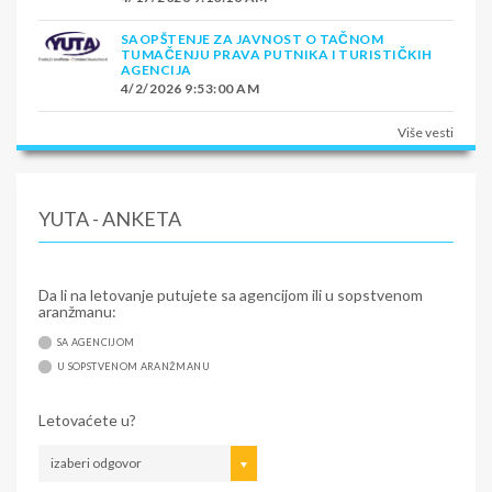
SAOPŠTENJE ZA JAVNOST O TAČNOM
TUMAČENJU PRAVA PUTNIKA I TURISTIČKIH
AGENCIJA
4/2/2026 9:53:00 AM
Više vesti
YUTA - ANKETA
Da li na letovanje putujete sa agencijom ili u sopstvenom
aranžmanu:
SA AGENCIJOM
U SOPSTVENOM ARANŽMANU
Letovaćete u?
izaberi odgovor