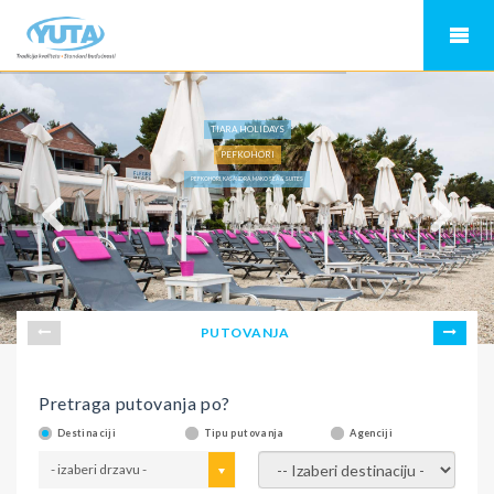
TIARA HOLIDAYS
PEFKOHORI
PEFKOHORI, KASANDRA, MAKO SEA & SUITES
PUTOVANJA
Pretraga putovanja po?
Destinaciji
Tipu putovanja
Agenciji
- izaberi drzavu -
- izaberi destinaciju -