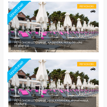
IZDVOJENO
PEFKOHORI
PEFKOHORI LETOVANJE, KASANDRA, PEFKI DELUXE
RESIDENCE
IZDVOJENO
PEFKOHORI
PEFKOHORI LETOVANJE 2026, KASANDRA, ANNA MARIA
PARADISE