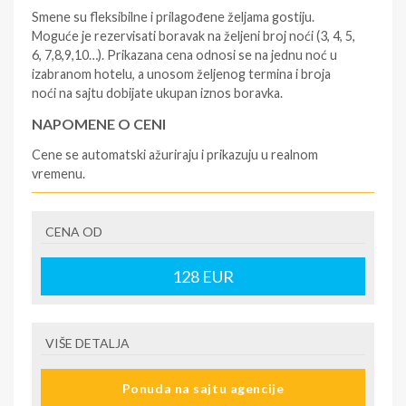
Smene su fleksibilne i prilagođene željama gostiju.
Moguće je rezervisati boravak na željeni broj noći (3, 4, 5,
6, 7,8,9,10…). Prikazana cena odnosi se na jednu noć u
izabranom hotelu, a unosom željenog termina i broja
noći na sajtu dobijate ukupan iznos boravka.
NAPOMENE O CENI
Cene se automatski ažuriraju i prikazuju u realnom
vremenu.
U CENU JE UKLJUČENO
CENA OD
- rezervisane i potvrđene usluge u izabranoj smeštajnoj
jedinici prema opisu - korišćenje hotelskih sadržaja
prema opisu - uslugu rezervacije - organizaciju
128
EUR
putovanja.
U CENU NIJE UKLJUČENO
VIŠE DETALJA
- boravišne takse (naknada za otpornost na klimatsku
krizu) na destinaciji, plaćaju se na recepciji
Ponuda na sajtu agencije
hotela/apartmana za hotele sa 1* i 2* i nekategorisane