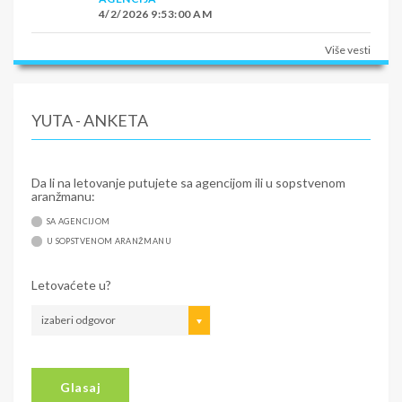
4/2/2026 9:53:00 AM
Više vesti
YUTA - ANKETA
Da li na letovanje putujete sa agencijom ili u sopstvenom
aranžmanu:
SA AGENCIJOM
U SOPSTVENOM ARANŽMANU
Letovaćete u?
izaberi odgovor
Glasaj