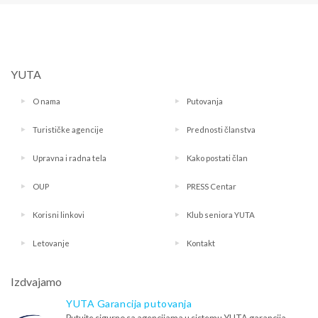
YUTA
O nama
Putovanja
Turističke agencije
Prednosti članstva
Upravna i radna tela
Kako postati član
OUP
PRESS Centar
Korisni linkovi
Klub seniora YUTA
Letovanje
Kontakt
Izdvajamo
YUTA Garancija putovanja