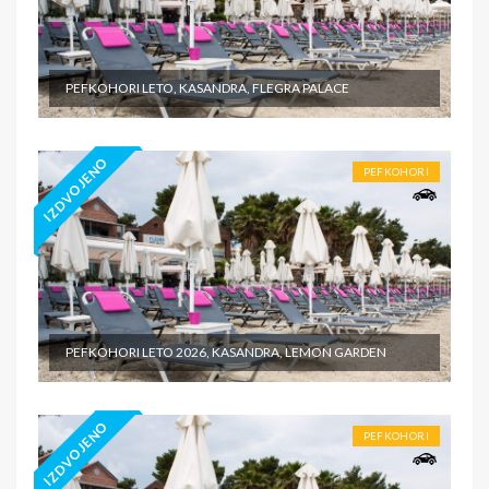
PEFKOHORI LETO, KASANDRA, FLEGRA PALACE
IZDVOJENO
PEFKOHORI
PEFKOHORI LETO 2026, KASANDRA, LEMON GARDEN
IZDVOJENO
PEFKOHORI