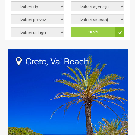
- izaberi tip -
- izaberi agenciju -
- izaberi prevoz -
- Izaberite smestaj -
- Izaberite uslugu -
TRAŽI