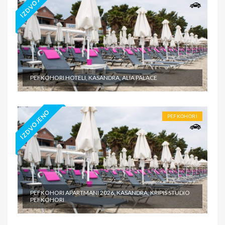
IZDVOJENO
PEFKOHORI HOTELI, KASANDRA, ALIA PALACE
IZDVOJENO
PEFKOHORI
PEFKOHORI APARTMANI 2026, KASANDRA, KRIPIS STUDIO
PEFKOHORI