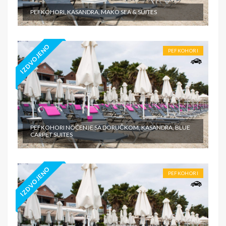
PEFKOHORI, KASANDRA, MAKO SEA & SUITES
IZDVOJENO
PEFKOHORI
PEFKOHORI NOĆENJE SA DORUČKOM, KASANDRA, BLUE
CARPET SUITES
IZDVOJENO
PEFKOHORI