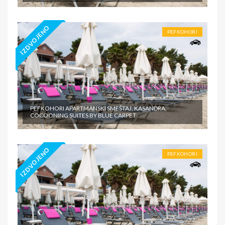
IZDVOJENO
PEFKOHORI
PEFKOHORI APARTMANSKI SMEŠTAJ, KASANDRA,
COCOONING SUITES BY BLUE CARPET
IZDVOJENO
PEFKOHORI