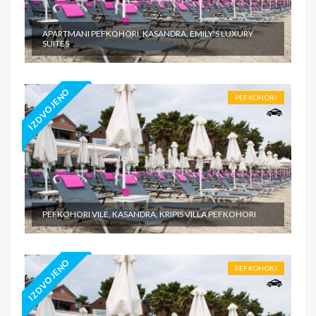
APARTMANI PEFKOHORI, KASANDRA, EMILY'S LUXURY
SUITES
IZDVOJENO
PEFKOHORI
PEFKOHORI VILE, KASANDRA, KRIPIS VILLA PEFKOHORI
IZDVOJENO
PEFKOHORI