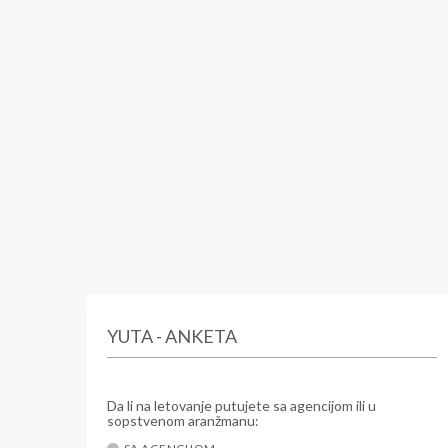
YUTA - ANKETA
Da li na letovanje putujete sa agencijom ili u
sopstvenom aranžmanu: