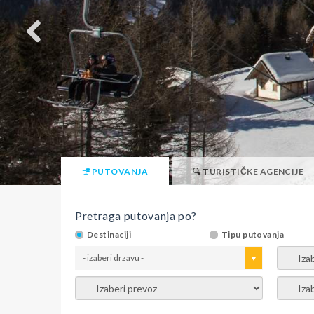
PUTOVANJA
TURISTIČKE AGENCIJE
Pretraga putovanja po?
Destinaciji
Tipu putovanja
- izaberi drzavu -
- izaber
- izaberi prevoz -
- Izaber