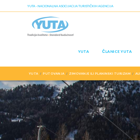
YUTA - NACIONALNA ASOCIJACIJA TURISTIČKIH AGENCIJA
YUTA
ČLANICE YUTA
YUTA
PUTOVANJA
ZIMOVANJE ILI PLANINSKI TURIZAM
AU