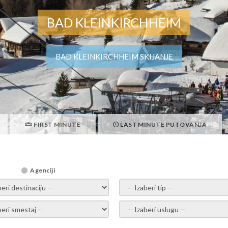
BAD KLEINKIRCHHEIM
BAD KLEINKIRCHHEIM SKIJANJE
FIRST MINUTE
LAST MINUTE PUTOVANJA
Agenciji
i destinaciju -
- izaberi tip -
ite smestaj -
- Izaberite uslugu -