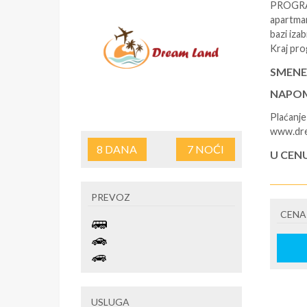
PROGRAM 
apartman
bazi iza
Kraj pro
SMENE
NAPOM
Plaćanje
www.dre
8
DANA
7
NOĆI
U CEN
Smeštaj 
PREVOZ
U CEN
CENA
Individu
(plaća se
USLUGA