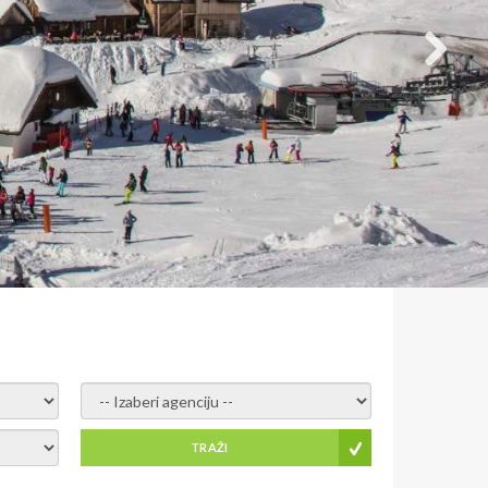
- izaberi agenciju -
TRAŽI