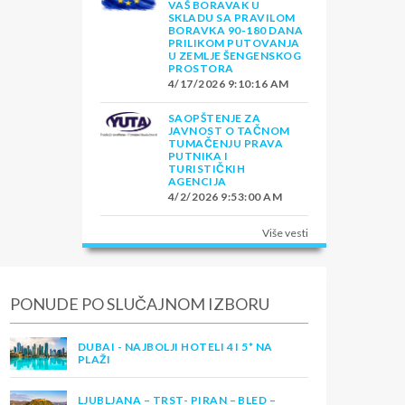
VAŠ BORAVAK U
SKLADU SA PRAVILOM
BORAVKA 90-180 DANA
PRILIKOM PUTOVANJA
U ZEMLJE ŠENGENSKOG
PROSTORA
4/17/2026 9:10:16 AM
SAOPŠTENJE ZA
JAVNOST O TAČNOM
TUMAČENJU PRAVA
PUTNIKA I
TURISTIČKIH
AGENCIJA
4/2/2026 9:53:00 AM
Više vesti
PONUDE PO SLUČAJNOM IZBORU
DUBAI - NAJBOLJI HOTELI 4 I 5* NA
PLAŽI
LJUBLJANA – TRST- PIRAN – BLED –