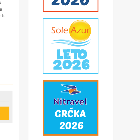
u
a
ti.
aksa
e