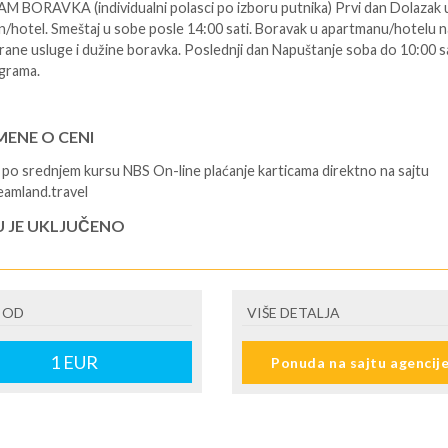
BORAVKA (individualni polasci po izboru putnika) Prvi dan Dolazak 
/hotel. Smeštaj u sobe posle 14:00 sati. Boravak u apartmanu/hotelu n
brane usluge i dužine boravka. Poslednji dan Napuštanje soba do 10:00 sa
grama.
ENE O CENI
 po srednjem kursu NBS On-line plaćanje karticama direktno na sajtu
amland.travel
U JE UKLJUČENO
u apartmanu/hotelu na bazi izabrane usluge i troškovi rezervacije.
U NIJE UKLJUČENO
 OD
VIŠE DETALJA
alni troškovi, međunarodno putno zdravstveno osiguranje, boravišna t
 u agenciji prilikom rezervacije), troškovi prevoza.
1
EUR
Ponuda na sajtu agencij