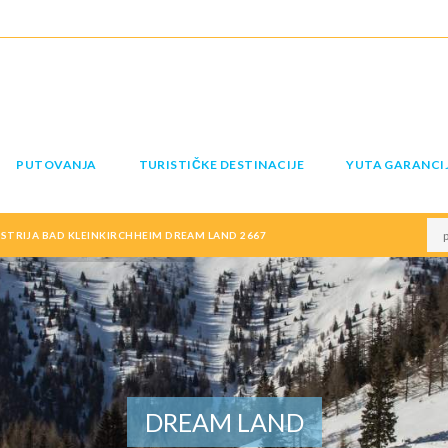
PUTOVANJA
TURISTIČKE DESTINACIJE
YUTA GARANCI
STRIJA BAD KLEINKIRCHHEIM DREAM LAND 2667
DREAM LAND