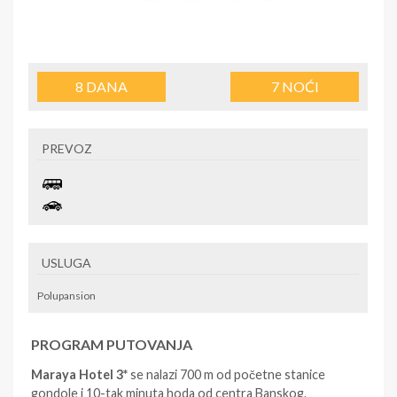
8
DANA
7
NOĆI
PREVOZ
USLUGA
Polupansion
PROGRAM PUTOVANJA
Maraya Hotel 3*
se nalazi 700 m od početne stanice
gondole i 10-tak minuta hoda od centra Banskog.