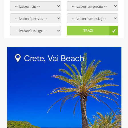
- izaberi tip -
- izaberi agenciju -
- izaberi prevoz -
- Izaberite smestaj -
- Izaberite uslugu -
TRAŽI