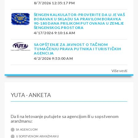
8/7/2026 12:35:17 PM
ŠENGEN KALKULATOR-PROVERITE DA LI JE VAŠ
BORAVAK U SKLADU SA PRAVILOM BORAVKA
90-180 DANA PRILIKOM PUTOVANJA U ZEMLJE
ŠENGENSKOG PROSTORA
4/17/2026 9:10:16 AM
SAOPŠTENJE ZA JAVNOST O TAČNOM
TUMAČENJU PRAVA PUTNIKA I TURISTIČKIH
AGENCIJA
4/2/2026 9:53:00 AM
Više vesti
YUTA - ANKETA
Da li na letovanje putujete sa agencijom ili u sopstvenom
aranžmanu:
SA AGENCIJOM
U SOPSTVENOM ARANŽMANU