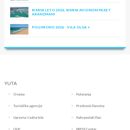
RIMINI LETO 2026, RIMINI AVIONOM PAKET
ARANZMANI
POLIHRONO 2026 - VILA OLGA +
YUTA
O nama
Putovanja
Turističke agencije
Prednosti članstva
Upravna i radna tela
Kako postati član
OUP
PRESS Centar