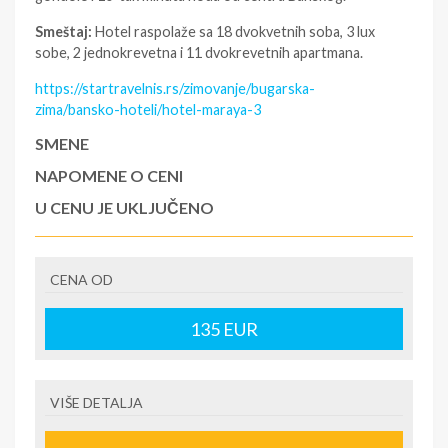
Smeštaj:
Hotel raspolaže sa 18 dvokvetnih soba, 3 lux
sobe, 2 jednokrevetna i 11 dvokrevetnih apartmana.
https://startravelnis.rs/zimovanje/bugarska-
zima/bansko-hoteli/hotel-maraya-3
SMENE
NAPOMENE O CENI
U CENU JE UKLJUČENO
U CENU NIJE UKLJUČENO
CENA OD
135
EUR
VIŠE DETALJA