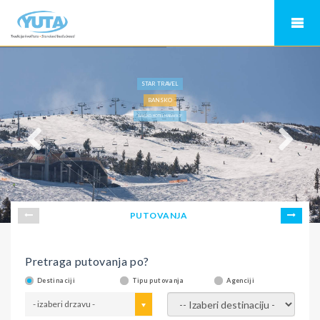
STAR TRAVEL
BANSKO
BANSKO, HOTEL MARAYA 3*
PUTOVANJA
Pretraga putovanja po?
Destinaciji
Tipu putovanja
Agenciji
- izaberi drzavu -
- izaberi destinaciju -