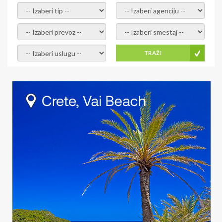
- izaberi tip -
- izaberi agenciju -
- izaberi prevoz -
- Izaberite smestaj -
- Izaberite uslugu -
TRAŽI