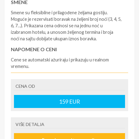
SMENE
Smene su fleksibilne i prilagođene željama gostiju.
Moguće je rezervisati boravak na željeni broj noći (3, 4, 5,
6, 7…). Prikazana cena odnosi se na jednu noć u
izabranom hotelu, a unosom željenog termina i broja
noći na sajtu dobijate ukupan iznos boravka.
NAPOMENE O CENI
Cene se automatski ažuriraju i prikazuju u realnom
vremenu.
U CENU JE UKLJUČENO
CENA OD
- rezervisane i potvrđene usluge u izabranoj smeštajnoj
jedinici prema opisu; - korišćenje hotelskih sadržaja
prema opisu; - boravišne takse, koje se razlikuju od
159
EUR
hotela do hotela i iznose od 1 EUR dnevno po osobi, do
5-7 EUR za ceo boravak po osobi; - uslugu agencijskog
predstavnika (inopartnera); - organizaciju putovanja.
VIŠE DETALJA
U CENU NIJE UKLJUČENO