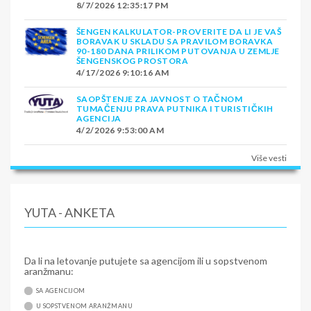
8/7/2026 12:35:17 PM
ŠENGEN KALKULATOR-PROVERITE DA LI JE VAŠ
BORAVAK U SKLADU SA PRAVILOM BORAVKA
90-180 DANA PRILIKOM PUTOVANJA U ZEMLJE
ŠENGENSKOG PROSTORA
4/17/2026 9:10:16 AM
SAOPŠTENJE ZA JAVNOST O TAČNOM
TUMAČENJU PRAVA PUTNIKA I TURISTIČKIH
AGENCIJA
4/2/2026 9:53:00 AM
Više vesti
YUTA - ANKETA
Da li na letovanje putujete sa agencijom ili u sopstvenom
aranžmanu:
SA AGENCIJOM
U SOPSTVENOM ARANŽMANU