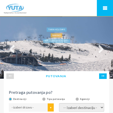
TIARA HOLIDAYS
BANSKO
HOTELI 4* BANSKO, MPM HOTEL GUINNESS
PUTOVANJA
Pretraga putovanja po?
Destinaciji
Tipu putovanja
Agenciji
- izaberi drzavu -
- izaberi destinaciju -