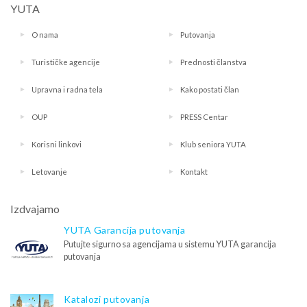
YUTA
O nama
Putovanja
Turističke agencije
Prednosti članstva
Upravna i radna tela
Kako postati član
OUP
PRESS Centar
Korisni linkovi
Klub seniora YUTA
Letovanje
Kontakt
Izdvajamo
YUTA Garancija putovanja
Putujte sigurno sa agencijama u sistemu YUTA garancija
putovanja
Katalozi putovanja