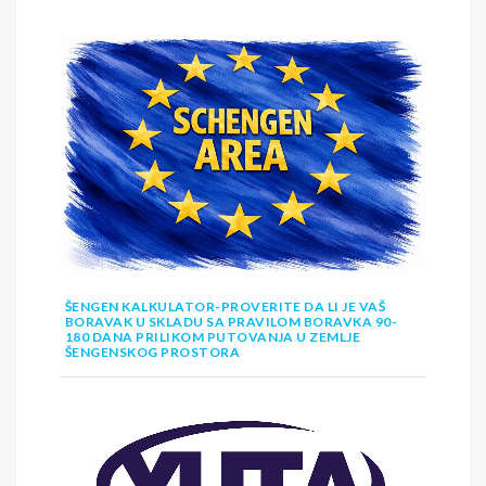
ŠENGEN KALKULATOR-PROVERITE DA LI JE VAŠ
BORAVAK U SKLADU SA PRAVILOM BORAVKA 90-
180 DANA PRILIKOM PUTOVANJA U ZEMLJE
ŠENGENSKOG PROSTORA