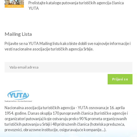
Prelistajte kataloge putovanja turističkih agencija članica
YUTA
Mailing Lista
Prijavite se na YUTA Mailing listu kako biste dobili sve najnovije informacije i
vesti nacionalne asocijacije turističkih agencija Srbije.
Prijavi se
Nacionalna asocijacija turističkih agencija - YUTA osnovana je 16. aprila
1954. godine. Danas okuplja 170 punopravnih članica (turističke agencije i
organizatori putovanja) koje ostvaruju preko 90 % prometa organizovanih
turističkih putovanja u Srbiji i 48 pridruženih članica (hotelska preduzeća,
prevoznici, obrazovne institucije, osiguravajuće kompanije...).