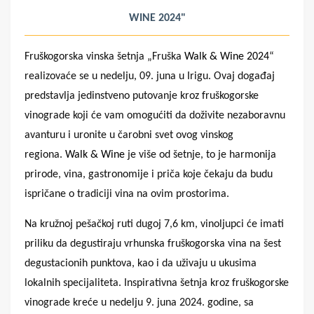
WINE 2024"
Fruškogorska vinska šetnja „Fruška
Walk & Wine 2024
“
realizovaće se u nedelju, 09. juna u Irigu. Ovaj događaj
predstavlja jedinstveno putovanje kroz fruškogorske
vinograde koji će vam omogućiti da doživite nezaboravnu
avanturu i uronite u čarobni svet ovog vinskog
regiona.
Walk & Wine
je više od šetnje, to je harmonija
prirode, vina, gastronomije i priča koje čekaju da budu
ispričane o tradiciji vina na ovim prostorima.
Na kružnoj pešačkoj ruti dugoj 7,6 km, vinoljupci će imati
priliku da degustiraju vrhunska fruškogorska vina na šest
degustacionih punktova, kao i da uživaju u ukusima
lokalnih specijaliteta. Inspirativna šetnja kroz fruškogorske
vinograde kreće u nedelju 9. juna 2024. godine, sa