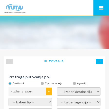
PUTOVANJA
Pretraga putovanja po?
Destinaciji
Tipu putovanja
Agenciji
- izaberi drzavu -
- izaberi destinaciju -
- izaberi tip -
- izaberi agenciju -