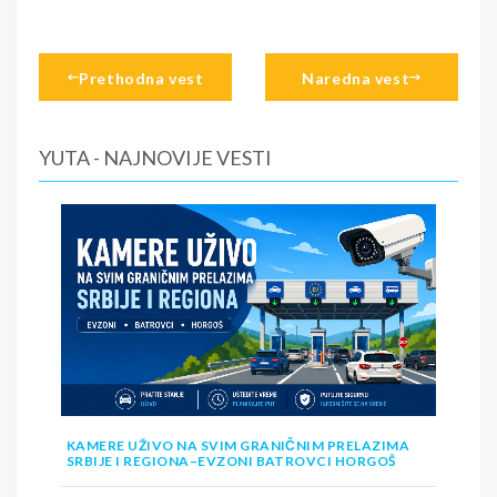
Prethodna vest
Naredna vest
YUTA - NAJNOVIJE VESTI
KAMERE UŽIVO NA SVIM GRANIČNIM PRELAZIMA
SRBIJE I REGIONA–EVZONI BATROVCI HORGOŠ