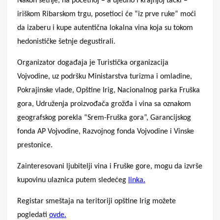
Nakon šetnje, na početnoj – a ujedno i krajnjoj tački –
iriškom Ribarskom trgu, posetioci će “iz prve ruke” moći
da izaberu i kupe autentična lokalna vina koja su tokom
hedonističke šetnje degustirali.
Organizator događaja je Turistička organizacija
Vojvodine, uz podršku Ministarstva turizma i omladine,
Pokrajinske vlade, Opštine Irig, Nacionalnog parka Fruška
gora, Udruženja proizvođača grožđa i vina sa oznakom
geografskog porekla “Srem-Fruška gora”, Garancijskog
fonda AP Vojvodine, Razvojnog fonda Vojvodine i Vinske
prestonice.
Zainteresovani ljubitelji vina i Fruške gore, mogu da izvrše
kupovinu ulaznica putem sledećeg
linka.
Registar smeštaja na teritoriji opštine Irig možete
pogledati
ovde.