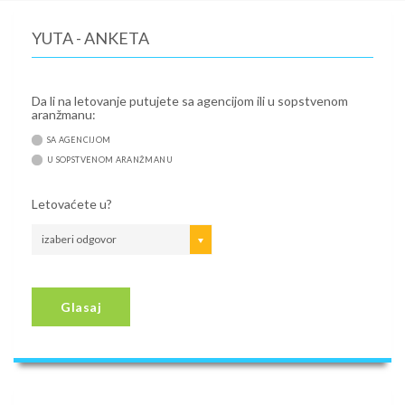
YUTA - ANKETA
Da li na letovanje putujete sa agencijom ili u sopstvenom
aranžmanu:
SA AGENCIJOM
U SOPSTVENOM ARANŽMANU
Letovaćete u?
izaberi odgovor
Glasaj