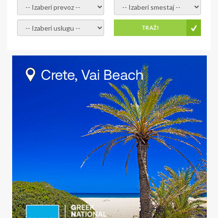
- izaberi prevoz -
- Izaberite smestaj -
- Izaberite uslugu -
TRAŽI