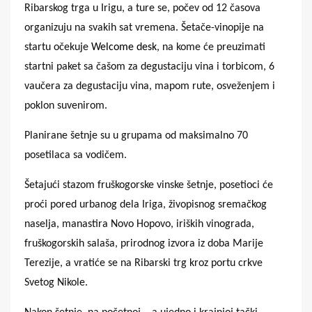
Ribarskog trga u Irigu, a ture se, počev od 12 časova
organizuju na svakih sat vremena. Šetače-vinopije na
startu očekuje
Welcome desk
, na kome će preuzimati
startni paket sa čašom za degustaciju vina i torbicom, 6
vaučera za degustaciju vina, mapom rute, osveženjem i
poklon suvenirom.
Planirane šetnje su u grupama od maksimalno 70
posetilaca sa vodičem.
Šetajući stazom fruškogorske vinske šetnje, posetioci će
proći pored urbanog dela Iriga, živopisnog sremačkog
naselja, manastira Novo Hopovo, iriških vinograda,
fruškogorskih salaša, prirodnog izvora iz doba Marije
Terezije, a vratiće se na Ribarski trg kroz portu crkve
Svetog Nikole.