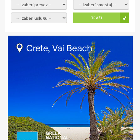
- izaberi prevoz -
- Izaberite smestaj -
- Izaberite uslugu -
TRAŽI