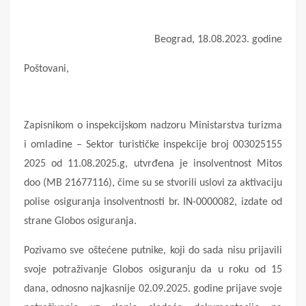
Beograd, 18.08.2023. godine
Poštovani,
Zapisnikom o inspekcijskom nadzoru Ministarstva turizma
i omladine – Sektor turističke inspekcije broj 003025155
2025 od 11.08.2025.g, utvrđena je insolventnost Mitos
doo (MB 21677116), čime su se stvorili uslovi za aktivaciju
polise osiguranja insolventnosti br. IN-0000082, izdate od
strane Globos osiguranja.
Pozivamo sve oštećene putnike, koji do sada nisu prijavili
svoje potraživanje Globos osiguranju da u roku od 15
dana, odnosno najkasnije 02.09.2025. godine prijave svoje