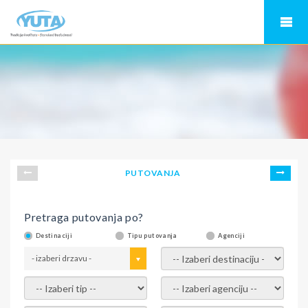
PUTOVANJA
Pretraga putovanja po?
Destinaciji
Tipu putovanja
Agenciji
- izaberi drzavu -
- izaberi destinaciju -
- izaberi tip -
- izaberi agenciju -