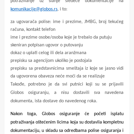
potraživanje uz slanje sledeće dokumentacije na
komunikacije@globos.rs
, i to:
za ugovarača polise: ime i prezime, JMBG, broj tekućeg
računa, kontakt telefon
ime i prezime osobe/osoba koje je trebalo da putuju
skeniran potpisan ugovor o putovanju
dokaz o uplati celog ili dela aranžmana
prepisku sa agencijom ukoliko je postojala
prepisku sa predstavnicima smeštaja iz koje se jasno vidi
da ugovorena obaveza neće moći da se realizuje
Takođe, potrebno je da svi putnici koji su se prijavili
Globos osiguranju, a nisu dostavili sva navedena
dokumenta, ista dostave do navedenog roka.
Nakon toga, Globos osiguranje će početi isplatu
potraživanja oštećenim licima koja su dostavila kompletnu
dokumentaciju, u skladu sa odredbama polise osiguranja i