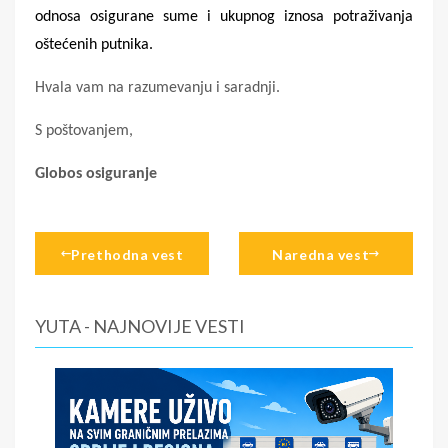
odnosa osigurane sume i ukupnog iznosa potraživanja
oštećenih putnika.
Hvala vam na razumevanju i saradnji.
S poštovanjem,
Globos osiguranje
Prethodna vest
Naredna vest
YUTA - NAJNOVIJE VESTI