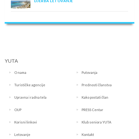
DJERBA LETOVANJE
YUTA
O nama
Putovanja
Turističke agencije
Prednosti članstva
Upravna i radna tela
Kako postati član
OUP
PRESS Centar
Korisni linkovi
Klub seniora YUTA
Letovanje
Kontakt