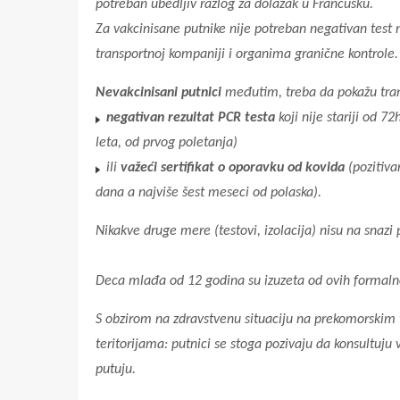
potreban ubedljiv razlog za dolazak u Francusku.
Za vakcinisane putnike nije potreban negativan test 
transportnoj kompaniji i organima granične kontrole.
Nevakcinisani putnici
međutim, treba da pokažu tran
negativan rezultat PCR testa
koji nije stariji od 72h
leta, od prvog poletanja)
ili
važeći sertifikat o oporavku od kovida
(pozitiva
dana a najviše šest meseci od polaska).
Nikakve druge mere (testovi, izolacija) nisu na snazi
Deca mlađa od 12 godina su izuzeta od ovih formalno
S obzirom na zdravstvenu situaciju na prekomorskim
teritorijama: putnici se stoga pozivaju da konsultuju 
putuju.