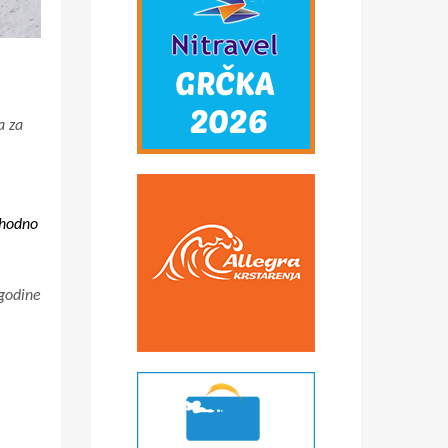
a za
phodno
godine