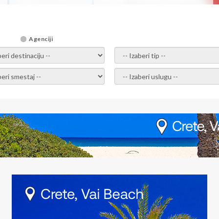
Agenciji
i destinaciju -
- izaberi tip -
ite smestaj -
- Izaberite uslugu -