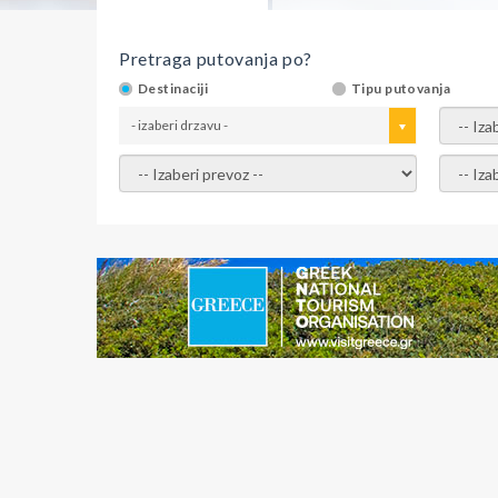
Pretraga putovanja po?
Destinaciji
Tipu putovanja
- izaberi drzavu -
- izaber
- izaberi prevoz -
- Izaber