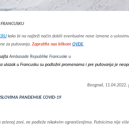
. FRANCUSKU
ERU
kako bi na najbrži način dobili eventualne nove izmene o uslovim
ane za putovanja.
Zapratite nas klikom
OVDE
.
 sajta
Ambasade Republike Francuske u
za ulazak u Francusku su podložni promenama i pre putovanja je neo
Beograd, 11.04.2022. 
USLOVIMA PANDEMIJE COVID-19
 u zelenoj zoni, ne podleže nikakvim ograničenjima. Putnicima nije više