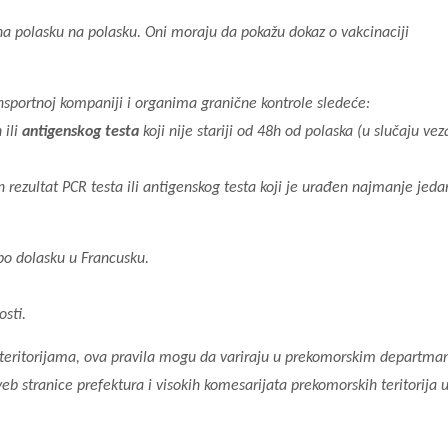
na polasku na polasku. Oni moraju da pokažu dokaz o vakcinaciji
sportnoj kompaniji i organima granične kontrole sledeće:
 ili
antigenskog testa
koji nije stariji od 48h od polaska (u slučaju ve
n rezultat PCR testa ili antigenskog testa koji je urađen najmanje jed
 po dolasku u Francusku.
sti.
 teritorijama, ova pravila mogu da variraju u prekomorskim departma
veb stranice prefektura i visokih komesarijata prekomorskih teritorija u