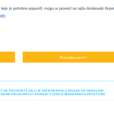
ra koje je potrebno popuniti, mogu se pronaći na sajtu Ambasade Repu
ski-
Naredna vest
TOR-PROVERITE DA LI JE VAŠ BORAVAK U SKLADU SA PRAVILOM
0 DANA PRILIKOM PUTOVANJA U ZEMLJE ŠENGENSKOG PROSTORA