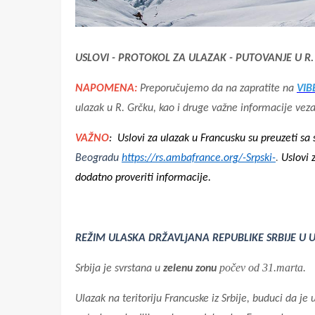
USLOVI - PROTOKOL ZA ULAZAK - PUTOVANJE U R
NAPOMENA:
Preporučujemo da na zapratite na
VIB
ulazak u R. Grčku, kao i druge važne informacije vez
VAŽNO
: Uslovi za ulazak u Francusku su preuzeti sa
Beogradu
https://rs.ambafrance.org/-Srpski-
.
Uslovi 
dodatno proveriti informacije.
REŽIM ULASKA DRŽAVLjANA REPUBLIKE SRBIJE U 
počev od 31.marta.
Srbija je svrstana u
zelenu zonu
Ulazak na teritoriju Francuske iz Srbije, buduci da je