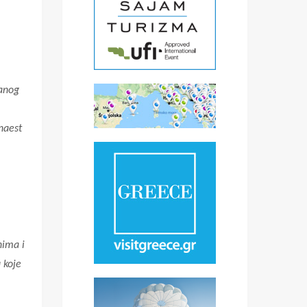
zanog
anaest
nima i
 koje