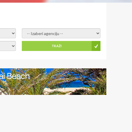
- izaberi agenciju -
TRAŽI