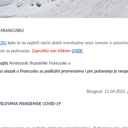
. FRANCUSKU
ERU
kako bi na najbrži način dobili eventualne nove izmene o uslovim
ane za putovanja.
Zapratite nas klikom
OVDE
.
 sajta
Ambasade Republike Francuske u
za ulazak u Francusku su podložni promenama i pre putovanja je neo
Beograd, 11.04.2022. 
USLOVIMA PANDEMIJE COVID-19