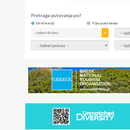
Pretraga putovanja po?
Destinaciji
Tipu putovanja
- izaberi drzavu -
- izaber
- izaberi prevoz -
- Izaber