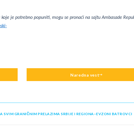
ra koje je potrebno popuniti, mogu se pronaći na sajtu Ambasade Repu
ski-
Naredna vest
A SVIM GRANIČNIM PRELAZIMA SRBIJE I REGIONA–EVZONI BATROVCI