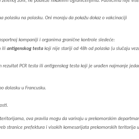
 u zelenoj zoni, ne podleže nikakvim ograničenjima. Putnicima nije više
na polasku na polasku. Oni moraju da pokažu dokaz o vakcinaciji
sportnoj kompaniji i organima granične kontrole sledeće:
 ili
antigenskog testa
koji nije stariji od 48h od polaska (u slučaju ve
n rezultat PCR testa ili antigenskog testa koji je urađen najmanje jed
 po dolasku u Francusku.
sti.
 teritorijama, ova pravila mogu da variraju u prekomorskim departma
veb stranice prefektura i visokih komesarijata prekomorskih teritorija u