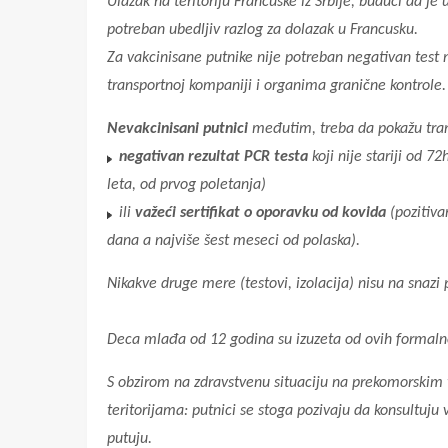
Ulazak na teritoriju Francuske iz Srbije, buduci da je
potreban ubedljiv razlog za dolazak u Francusku.
Za vakcinisane putnike nije potreban negativan test 
transportnoj kompaniji i organima granične kontrole.
Nevakcinisani putnici
međutim, treba da pokažu tran
negativan rezultat PCR testa
koji nije stariji od 72h
leta, od prvog poletanja)
ili
važeći sertifikat o oporavku od kovida
(pozitiva
dana a najviše šest meseci od polaska).
Nikakve druge mere (testovi, izolacija) nisu na snazi
Deca mlađa od 12 godina su izuzeta od ovih formalno
S obzirom na zdravstvenu situaciju na prekomorskim
teritorijama: putnici se stoga pozivaju da konsultuju 
putuju.