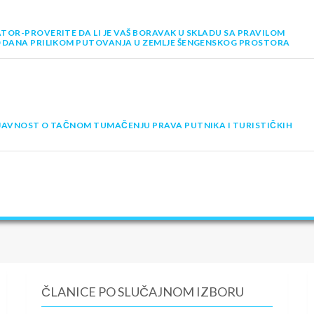
TOR-PROVERITE DA LI JE VAŠ BORAVAK U SKLADU SA PRAVILOM
0 DANA PRILIKOM PUTOVANJA U ZEMLJE ŠENGENSKOG PROSTORA
JAVNOST O TAČNOM TUMAČENJU PRAVA PUTNIKA I TURISTIČKIH
ČLANICE PO SLUČAJNOM IZBORU