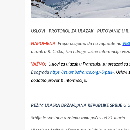
USLOVI - PROTOKOL ZA ULAZAK - PUTOVANJE U R
NAPOMENA:
Preporučujemo da na zapratite na
VIB
ulazak u R. Grčku, kao i druge važne informacije vez
VAŽNO
: Uslovi za ulazak u Francusku su preuzeti sa
Beogradu
https://rs.ambafrance.org/-Srpski-
.
Uslovi 
dodatno proveriti informacije.
REŽIM ULASKA DRŽAVLjANA REPUBLIKE SRBIJE U 
počev od 31.marta.
Srbija je svrstana u
zelenu zonu