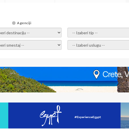
Agenciji
i destinaciju -
- izaberi tip -
ite smestaj -
- Izaberite uslugu -