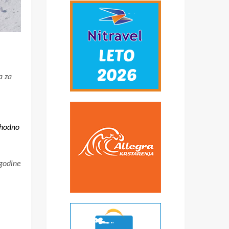
a za
phodno
godine