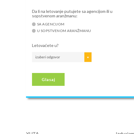
Da li na letovanje putujete sa agencijom ili u
sopstvenom aranžmanu:
SA AGENCIJOM
U SOPSTVENOM ARANŽMANU
Letovaćete u?
izaberi odgovor
Glasaj
YUTA
Izdvaja