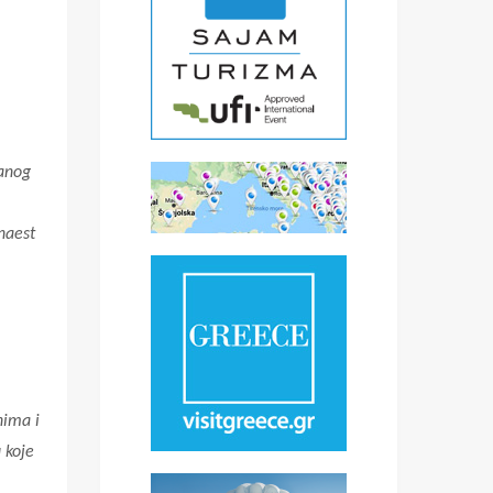
zanog
anaest
nima i
 koje