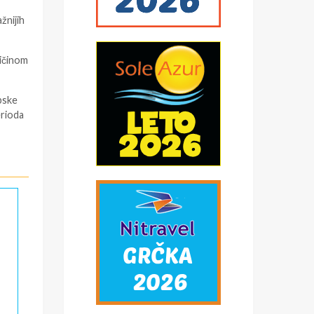
žnijih
ličinom
pske
erioda