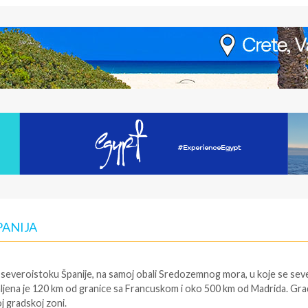
PANIJA
a severoistoku Španije, na samoj obali Sredozemnog mora, u koje se se
daljena je 120 km od granice sa Francuskom i oko 500 km od Madrida. Gra
j gradskoj zoni.