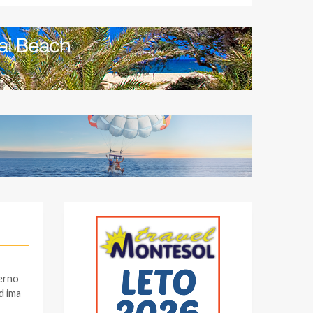
verno
d ima