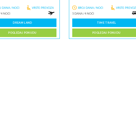
J DANA / NOĆI
VRSTE PREVOZA
BROJ DANA / NOĆI
VRSTE PREVO
/
4 NOĆI
5 DANA
/
4 NOĆI
DREAM LAND
TIME TRAVEL
POGLEDAJ PONUDU
POGLEDAJ PONUDU