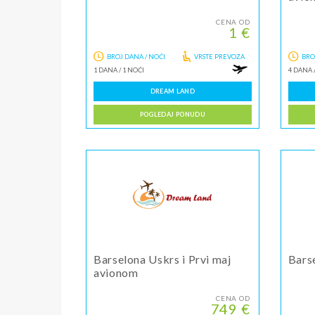
CENA OD
1 €
BROJ DANA / NOĆI
VRSTE PREVOZA
BRO
1 DANA
/
1 NOĆI
4 DANA
DREAM LAND
POGLEDAJ PONUDU
Barselona Uskrs i Prvi maj
Bars
avionom
CENA OD
749 €