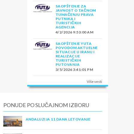
SAOPŠTENJE ZA
JAVNOST O TAČNOM
TUMAČENJU PRAVA
PUTNIKA I
TURISTIČKIH
AGENCIJA
4/2/2026 9:53:00 AM
SAOPŠTENJE YUTA
POVODOM AKTUELNE
SITUACIJE U IRANU I
REALIZACIJE
TURISTIČKIH
PUTOVANJA
3/5/2026 3:41:01 PM
Više vesti
PONUDE PO SLUČAJNOM IZBORU
ANDALUZIJA 11 DANA LETOVANJE