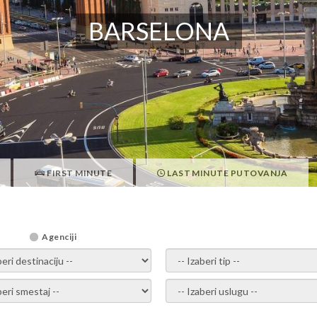
BARSELONA
FIRST MINUTE
LAST MINUTE PUTOVANJA
Agenciji
i destinaciju -
- izaberi tip -
ite smestaj -
- Izaberite uslugu -