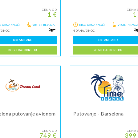
CENA OD
CENA 
1 €
1
J DANA / NOĆI
VRSTE PREVOZA
BROJ DANA / NOĆI
VRSTE PREVO
/
3 NOĆI
4 DANA
/
3 NOĆI
DREAM LAND
DREAM LAND
POGLEDAJ PONUDU
POGLEDAJ PONUDU
elona putovanje avionom
Putovanje - Barselona
CENA OD
CENA 
749 €
399