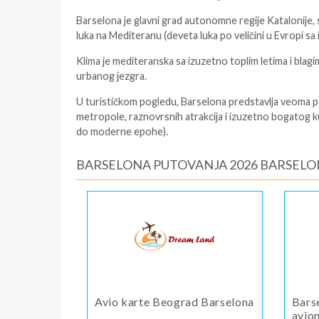
Barselona
je glavni grad autonomne regije Katalonije, s
luka na Mediteranu (deveta luka po veličini u Evropi s
Klima je mediteranska sa izuzetno toplim letima i blag
urbanog jezgra.
U turističkom pogledu, Barselona predstavlja veoma 
metropole, raznovrsnih atrakcija i izuzetno bogatog 
do moderne epohe).
BARSELONA PUTOVANJA 2026 BARSELO
Avio karte Beograd Barselona
Bars
avio