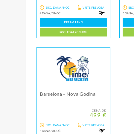
BROJ DANA / NOĆI
VRSTE PREVOZA
BRO
4 DANA
/
3 NOĆI
5 DANA
DREAM LAND
POGLEDAJ PONUDU
Barselona - Nova Godina
CENA OD
499 €
BROJ DANA / NOĆI
VRSTE PREVOZA
4 DANA
/
3 NOĆI