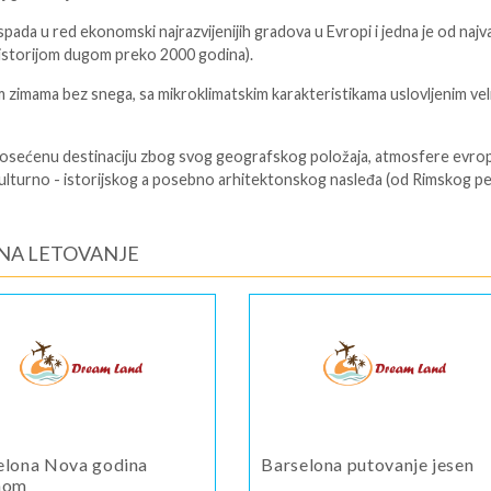
pada u red ekonomski najrazvijenijih gradova u Evropi i jedna je od najva
a istorijom dugom preko 2000 godina).
im zimama bez snega, sa mikroklimatskim karakteristikama uslovljenim ve
posećenu destinaciju zbog svog geografskog položaja, atmosfere evro
kulturno - istorijskog a posebno arhitektonskog nasleđa (od Rimskog p
NA LETOVANJE
elona Nova godina
Barselona putovanje jesen
nom