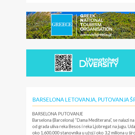
BARSELONA LETOVANJA, PUTOVANJA Š
BARSELONA PUTOVANJE
Barselona
(Barcelona) “Dama Mediterana”, se nalazi n
od grada uliva reka Besos i reka Ljobregat na jugu. U
oko 1.600.000 stanovnika u užoj i oko 3.2 miliona u širo