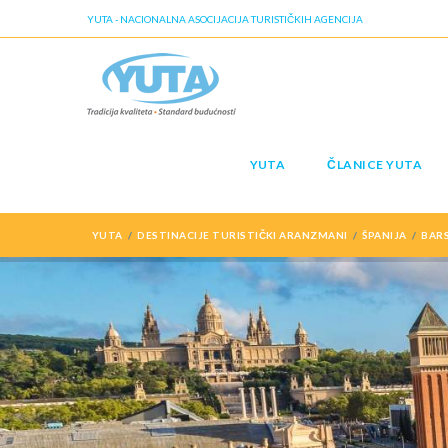
YUTA - NACIONALNA ASOCIJACIJA TURISTIČKIH AGENCIJA
YUTA
ČLANICE YUTA
YUTA
DESTINACIJE TURISTIČKI ARANZMANI
ŠPANIJA
BAR