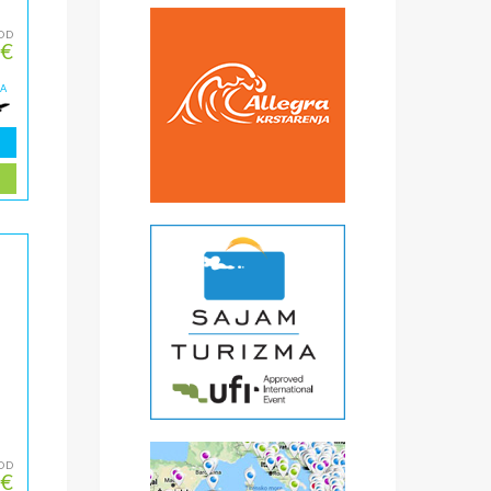
OD
 €
ZA
OD
 €