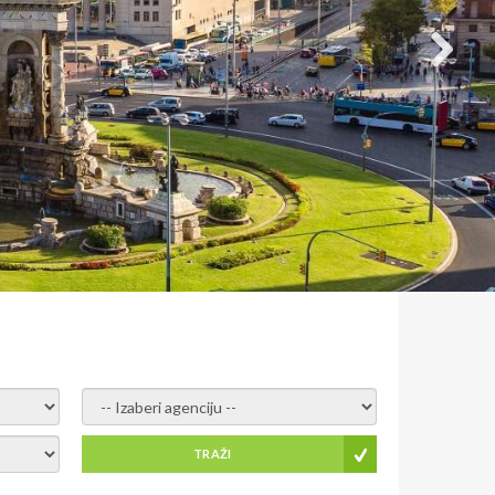
- izaberi agenciju -
TRAŽI