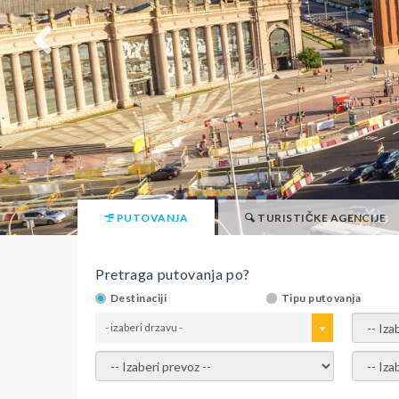
PUTOVANJA
TURISTIČKE AGENCIJE
Pretraga putovanja po?
Destinaciji
Tipu putovanja
- izaberi drzavu -
- izaber
- izaberi prevoz -
- Izaber