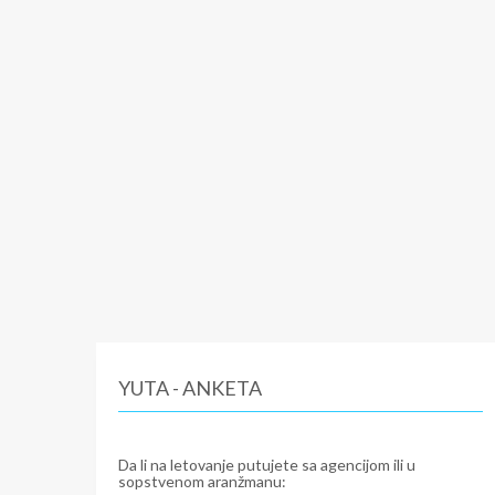
YUTA - ANKETA
Da li na letovanje putujete sa agencijom ili u
sopstvenom aranžmanu: