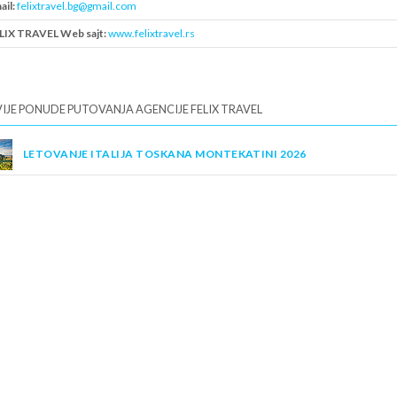
ail:
felixtravel.bg@gmail.com
LIX TRAVEL Web sajt:
www.felixtravel.rs
B:
108232145
IJE PONUDE PUTOVANJA AGENCIJE FELIX TRAVEL
LETOVANJE ITALIJA TOSKANA MONTEKATINI 2026