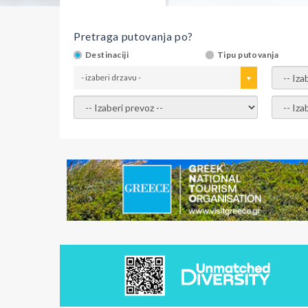
Pretraga putovanja po?
Destinaciji
Tipu putovanja
- izaberi drzavu -
- izaber
- izaberi prevoz -
- Izaber