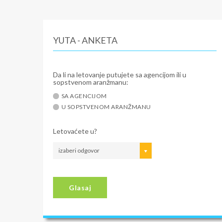
YUTA - ANKETA
Da li na letovanje putujete sa agencijom ili u
sopstvenom aranžmanu:
SA AGENCIJOM
U SOPSTVENOM ARANŽMANU
Letovaćete u?
izaberi odgovor
Glasaj