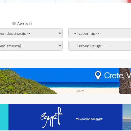
Agenciji
i destinaciju -
- izaberi tip -
ite smestaj -
- Izaberite uslugu -