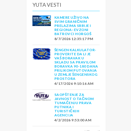
YUTA VESTI
KAMERE UŽIVO NA
SVIM GRANIČNIM
PRELAZIMA SRBIJE I
REGIONA–EVZONI
BATROVCI HORGOŠ
8/7/2026 12:35:17 PM
ŠENGEN KALKULATOR-
PROVERITE DA LI JE
VAŠ BORAVAK U
SKLADU SA PRAVILOM
BORAVKA 90-180 DANA
PRILIKOM PUTOVANJA
U ZEMLJE ŠENGENSKOG
PROSTORA
4/17/2026 9:10:16 AM
SAOPŠTENJE ZA
JAVNOST O TAČNOM
TUMAČENJU PRAVA
PUTNIKA I
TURISTIČKIH
AGENCIJA
4/2/2026 9:53:00 AM