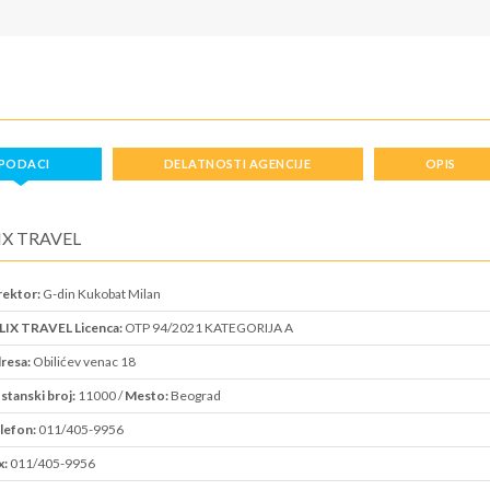
PODACI
DELATNOSTI AGENCIJE
OPIS
IX TRAVEL
rektor:
G-din Kukobat Milan
LIX TRAVEL Licenca:
OTP 94/2021 KATEGORIJA A
resa:
Obilićev venac 18
stanski broj:
11000 /
Mesto:
Beograd
lefon:
011/405-9956
x:
011/405-9956