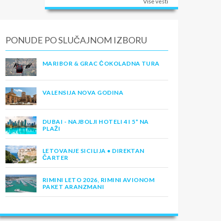
Više vesti
PONUDE PO SLUČAJNOM IZBORU
MARIBOR & GRAC ČOKOLADNA TURA
VALENSIJA NOVA GODINA
DUBAI - NAJBOLJI HOTELI 4 I 5* NA
PLAŽI
LETOVANJE SICILIJA • DIREKTAN
ČARTER
RIMINI LETO 2026, RIMINI AVIONOM
PAKET ARANZMANI