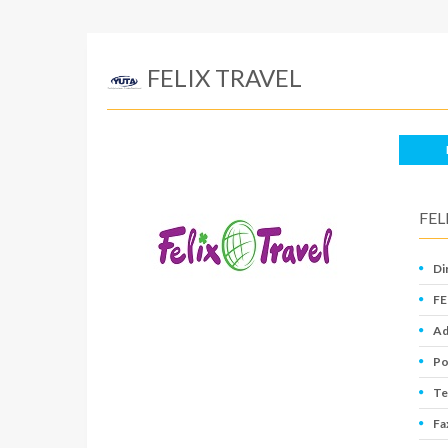
FELIX TRAVEL
FEL
Di
FE
Ad
Po
Te
Fa