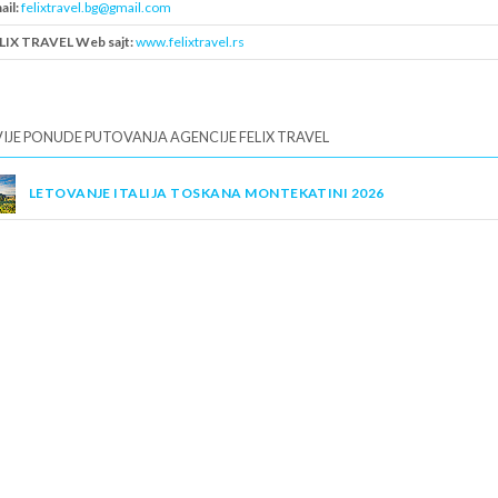
ail:
felixtravel.bg@gmail.com
LIX TRAVEL Web sajt:
www.felixtravel.rs
B:
108232145
IJE PONUDE PUTOVANJA AGENCIJE FELIX TRAVEL
LETOVANJE ITALIJA TOSKANA MONTEKATINI 2026