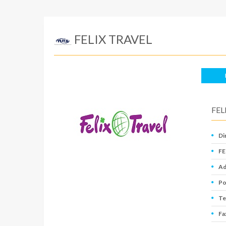
FELIX TRAVEL
FEL
Di
FE
Ad
Po
Te
Fa