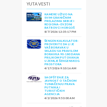
YUTA VESTI
KAMERE UŽIVO NA
SVIM GRANIČNIM
PRELAZIMA SRBIJE I
REGIONA–EVZONI
BATROVCI HORGOŠ
8/7/2026 12:35:17 PM
ŠENGEN KALKULATOR-
PROVERITE DA LI JE
VAŠ BORAVAK U
SKLADU SA PRAVILOM
BORAVKA 90-180 DANA
PRILIKOM PUTOVANJA
U ZEMLJE ŠENGENSKOG
PROSTORA
4/17/2026 9:10:16 AM
SAOPŠTENJE ZA
JAVNOST O TAČNOM
TUMAČENJU PRAVA
PUTNIKA I
TURISTIČKIH
AGENCIJA
4/2/2026 9:53:00 AM