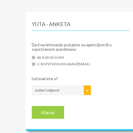
YUTA - ANKETA
Da li na letovanje putujete sa agencijom ili u
sopstvenom aranžmanu:
SA AGENCIJOM
U SOPSTVENOM ARANŽMANU
Letovaćete u?
izaberi odgovor
Glasaj