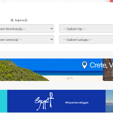
Agenciji
i destinaciju --
-- Izaberi tip --
ri smestaj --
-- Izaberi uslugu --