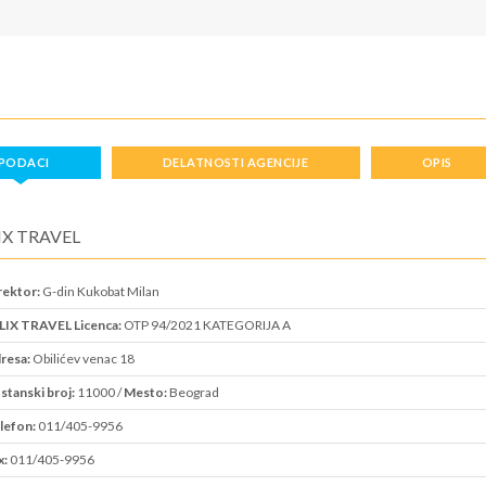
PODACI
DELATNOSTI AGENCIJE
OPIS
IX TRAVEL
rektor:
G-din Kukobat Milan
LIX TRAVEL Licenca:
OTP 94/2021 KATEGORIJA A
resa:
Obilićev venac 18
stanski broj:
11000 /
Mesto:
Beograd
lefon:
011/405-9956
x:
011/405-9956